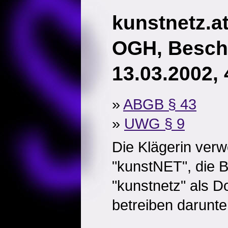
kunstnetz.a
OGH, Besch
13.03.2002, 
»
ABGB § 43
»
UWG § 9
Die Klägerin ver
"kunstNET", die B
"kunstnetz" als D
betreiben darunte