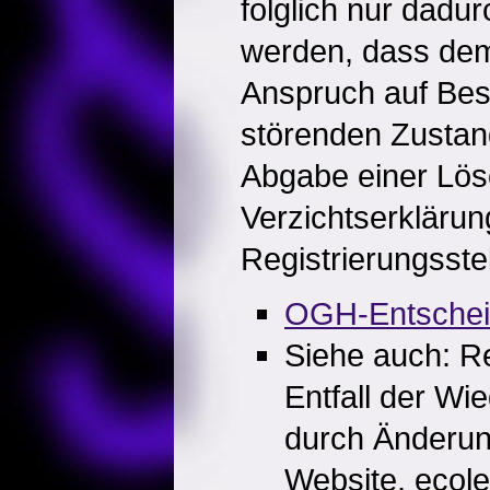
folglich nur dadur
werden, dass dem
Anspruch auf Bes
störenden Zusta
Abgabe einer Lö
Verzichtserkläru
Registrierungsstel
OGH-Entsche
Siehe auch: R
Entfall der Wi
durch Änderung
Website, ecol