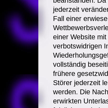
beanstanden. Da e
jederzeit verände
Fall einer erwies
Wettbewerbsverle
einer Website mit
verbotswidrigen In
Wiederholungsgef
vollständig beseit
frühere gesetzwi
Störer jederzeit l
werden. Die Nachh
erwirkten Unterl