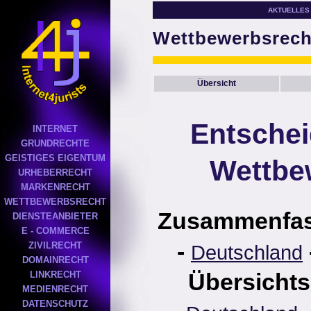
AKTUELLES
Wettbewerbsrech
Übersicht
Entsche
INTERNET
GRUNDRECHTE
GEISTIGES EIGENTUM
Wettbe
URHEBERRECHT
MARKENRECHT
WETTBEWERBSRECHT
Zusammenfa
DIENSTEANBIETER
E - COMMERCE
-
ZIVILRECHT
Deutschland
DOMAINRECHT
Übersichts
LINKRECHT
MEDIENRECHT
DATENSCHUTZ