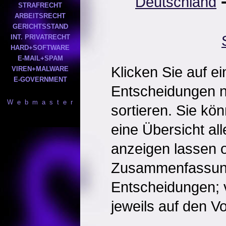
Deutschland
STRAFRECHT
ARBEITSRECHT
GERICHTSSTAND
INT. PRIVATRECHT
HARD+SOFTWARE
E-MAIL+SPAM
Klicken Sie auf e
VIREN+MALWARE
E-GOVERNMENT
Entscheidungen 
W e b m a s t e r
sortieren. Sie kö
eine Übersicht al
anzeigen lassen o
Zusammenfassun
Entscheidungen; 
jeweils auf den Vol