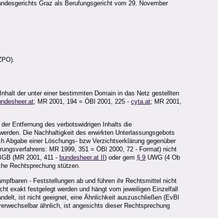
rlandesgerichts Graz als Berufungsgericht vom 29. November
ZPO).
nhalt der unter einer bestimmten Domain in das Netz gestellten
undesheer.at
; MR 2001, 194 = ÖBl 2001, 225 -
cyta.at
; MR 2001,
 der Entfernung des verbotswidrigen Inhalts die
t werden. Die Nachhaltigkeit des erwirkten Unterlassungsgebots
 Abgabe einer Löschungs- bzw Verzichtserklärung gegenüber
erungsverfahrens: MR 1999, 351 = ÖBl 2000, 72 - Format) nicht
GB (MR 2001, 411 -
bundesheer.at II
) oder gem
§ 9
UWG (4 Ob
iche Rechtsprechung stützen.
ämpfbaren - Feststellungen ab und führen ihr Rechtsmittel nicht
t exakt festgelegt werden und hängt vom jeweiligen Einzelfall
elt, ist nicht geeignet, eine Ähnlichkeit auszuschließen (EvBl
verwechselbar ähnlich, ist angesichts dieser Rechtsprechung