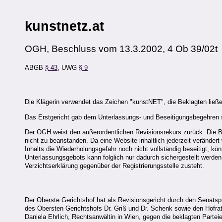
kunstnetz.at
OGH, Beschluss vom 13.3.2002, 4 Ob 39/02t
ABGB
§ 43
, UWG
§ 9
Die Klägerin verwendet das Zeichen "kunstNET", die Beklagten ließen
Das Erstgericht gab dem Unterlassungs- und Beseitigungsbegehren st
Der OGH weist den außerordentlichen Revisionsrekurs zurück. Die Be
nicht zu beanstanden. Da eine Website inhaltlich jederzeit veränder
Inhalts die Wiederholungsgefahr noch nicht vollständig beseitigt, kö
Unterlassungsgebots kann folglich nur dadurch sichergestellt werde
Verzichtserklärung gegenüber der Registrierungsstelle zusteht.
Der Oberste Gerichtshof hat als Revisionsgericht durch den Senatsp
des Obersten Gerichtshofs Dr. Griß und Dr. Schenk sowie den Hofrat 
Daniela Ehrlich, Rechtsanwältin in Wien, gegen die beklagten Parteie