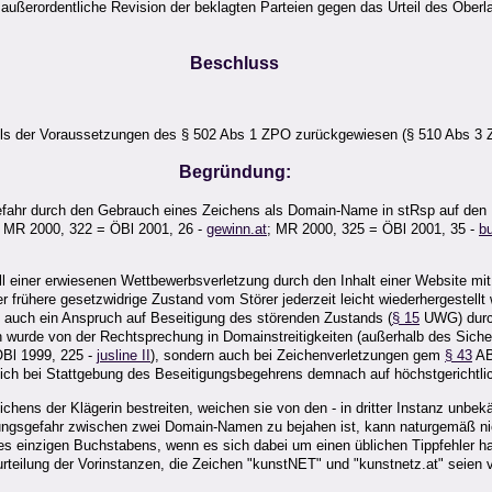
 außerordentliche Revision der beklagten Parteien gegen das Urteil des Obe
Beschluss
ls der Voraussetzungen des § 502 Abs 1 ZPO zurückgewiesen (§ 510 Abs 3 
Begründung:
efahr durch den Gebrauch eines Zeichens als Domain-Name in stRsp auf den I
= MR 2000, 322 = ÖBl 2001, 26 -
gewinn.at
; MR 2000, 325 = ÖBl 2001, 35 -
b
all einer erwiesenen Wettbewerbsverletzung durch den Inhalt einer Website mit
r frühere gesetzwidrige Zustand vom Störer jederzeit leicht wiederhergestell
en auch ein Anspruch auf Beseitigung des störenden Zustands (
§ 15
UWG) durch
uch wurde von der Rechtsprechung in Domainstreitigkeiten (außerhalb des Sich
Bl 1999, 225 -
jusline II
), sondern auch bei Zeichenverletzungen gem
§ 43
AB
 sich bei Stattgebung des Beseitigungsbegehrens demnach auf höchstgerichtl
chens der Klägerin bestreiten, weichen sie von den - in dritter Instanz unbek
ngsgefahr zwischen zwei Domain-Namen zu bejahen ist, kann naturgemäß nich
s einzigen Buchstabens, wenn es sich dabei um einen üblichen Tippfehler hand
urteilung der Vorinstanzen, die Zeichen "kunstNET" und "kunstnetz.at" seien 