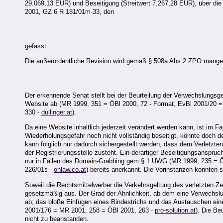
29.069,13 EUR) und Beseitigung (Streitwert 7.267,28 EUR), über die
2001, GZ 6 R 181/01m-33, den
gefasst:
Die außerordentliche Revision wird gemäß § 508a Abs 2 ZPO mange
Der erkennende Senat stellt bei der Beurteilung der Verwechslungsg
Website ab (MR 1999, 351 = ÖBl 2000, 72 - Format; EvBl 2001/20 
330 -
dullinger.at
).
Da eine Website inhaltlich jederzeit verändert werden kann, ist im F
Wiederholungsgefahr noch nicht vollständig beseitigt, könnte doch de
kann folglich nur dadurch sichergestellt werden, dass dem Verletzt
der Registrierungsstelle zusteht. Ein derartiger Beseitigungsanspr
nur in Fällen des Domain-Grabbing gem
§ 1
UWG (MR 1999, 235 = Ö
226/01s -
onlaw.co.at
) bereits anerkannt. Die Vorinstanzen konnten
Soweit die Rechtsmittelwerber die Verkehrsgeltung des verletzten Zei
gesetzmäßig aus. Der Grad der Ähnlichkeit, ab dem eine Verwechslu
ab; das bloße Einfügen eines Bindestrichs und das Austauschen eine
2001/176 = MR 2001, 258 = ÖBl 2001, 263 -
pro-solution.at
). Die Be
nicht zu beanstanden.