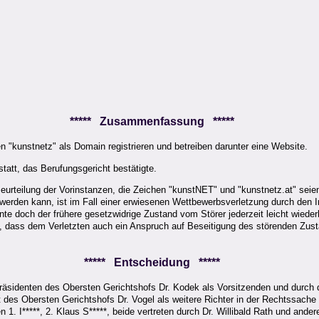
***** Zusammenfassung *****
 "kunstnetz" als Domain registrieren und betreiben darunter eine Website.
att, das Berufungsgericht bestätigte.
urteilung der Vorinstanzen, die Zeichen "kunstNET" und "kunstnetz.at" seie
t werden kann, ist im Fall einer erwiesenen Wettbewerbsverletzung durch den I
nnte doch der frühere gesetzwidrige Zustand vom Störer jederzeit leicht wieder
n, dass dem Verletzten auch ein Anspruch auf Beseitigung des störenden Zust
***** Entscheidung *****
räsidenten des Obersten Gerichtshofs Dr. Kodek als Vorsitzenden und durch d
des Obersten Gerichtshofs Dr. Vogel als weitere Richter in der Rechtssache d
n 1. I*****, 2. Klaus S*****, beide vertreten durch Dr. Willibald Rath und and