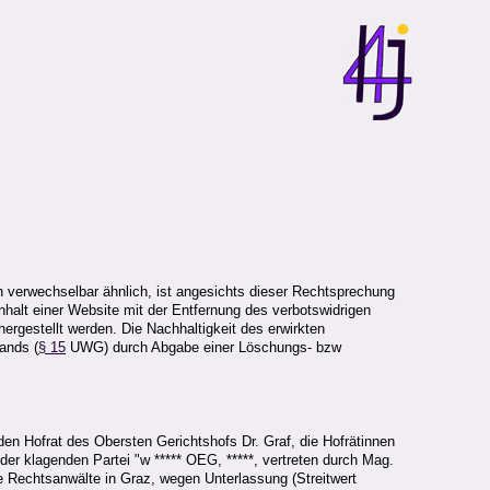
n verwechselbar ähnlich, ist angesichts dieser Rechtsprechung
nhalt einer Website mit der Entfernung des verbotswidrigen
hergestellt werden. Die Nachhaltigkeit des erwirkten
ands (
§ 15
UWG) durch Abgabe einer Löschungs- bzw
en Hofrat des Obersten Gerichtshofs Dr. Graf, die Hofrätinnen
er klagenden Partei "w ***** OEG, *****, vertreten durch Mag.
ere Rechtsanwälte in Graz, wegen Unterlassung (Streitwert