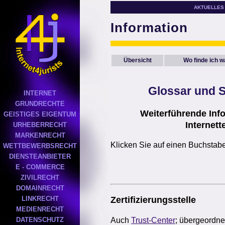
AKTUELLES
Information
Übersicht
Wo finde ich 
Glossar
und S
INTERNET
GRUNDRECHTE
Weiterführende Inf
GEISTIGES EIGENTUM
Internett
URHEBERRECHT
MARKENRECHT
Klicken Sie auf einen Buchstab
WETTBEWERBSRECHT
DIENSTEANBIETER
E - COMMERCE
ZIVILRECHT
DOMAINRECHT
LINKRECHT
Zertifizierungsstelle
MEDIENRECHT
Auch
Trust-Center
; übergeordnet
DATENSCHUTZ