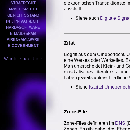
elektronischen Transaktionsteilne
STRAFRECHT
ausstellt.
ARBEITSRECHT
GERICHTSSTAND
Siehe auch
Digitale Signa
INT. PRIVATRECHT
HARD+SOFTWARE
E-MAIL+SPAM
VIREN+MALWARE
Zitat
E-GOVERNMENT
Begriff aus dem Urheberrecht. U
W e b m a s t e r
eine Werkes oder Werkteiles. E
Man unterscheidet Klein- und Gr
musikalisches Literaturzitat und
haben jeweils unterschiedliche
Siehe
Kapitel Urheberrech
Zone-File
Zone-Files definieren im
DNS
(
Zonen. Es gibt dabei drei Ebene