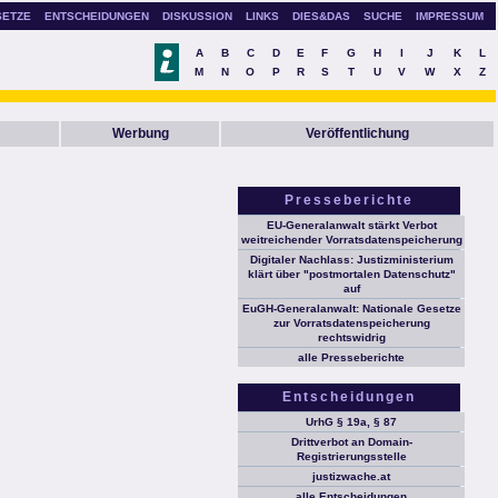
SETZE
ENTSCHEIDUNGEN
DISKUSSION
LINKS
DIES&DAS
SUCHE
IMPRESSUM
A
B
C
D
E
F
G
H
I
J
K
L
M
N
O
P
R
S
T
U
V
W
X
Z
Werbung
Veröffentlichung
Presseberichte
EU-Generalanwalt stärkt Verbot
weitreichender Vorratsdatenspeicherung
Digitaler Nachlass: Justizministerium
klärt über "postmortalen Datenschutz"
auf
EuGH-Generalanwalt: Nationale Gesetze
zur Vorratsdatenspeicherung
rechtswidrig
alle Presseberichte
Entscheidungen
UrhG § 19a, § 87
Drittverbot an Domain-
Registrierungsstelle
justizwache.at
alle Entscheidungen