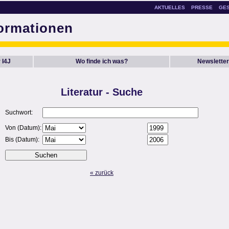
AKTUELLES
PRESSE
GE
formationen
 I4J
Wo finde ich was?
Newsletter
Literatur - Suche
Suchwort:
Von (Datum):
Bis (Datum):
« zurück