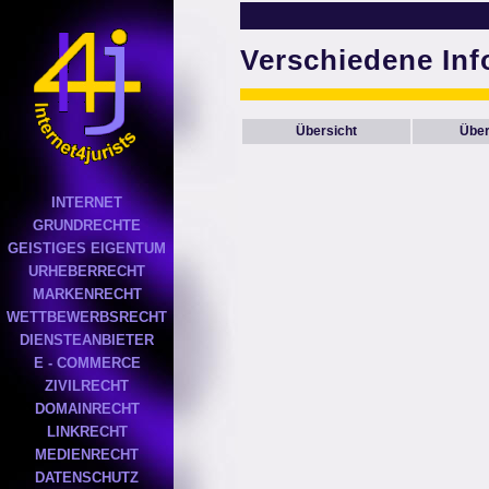
Verschiedene In
Übersicht
Über
INTERNET
GRUNDRECHTE
GEISTIGES EIGENTUM
URHEBERRECHT
MARKENRECHT
WETTBEWERBSRECHT
DIENSTEANBIETER
E - COMMERCE
ZIVILRECHT
DOMAINRECHT
LINKRECHT
MEDIENRECHT
DATENSCHUTZ