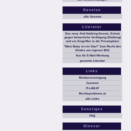
Gesetze
alle Gesetze
Literatur
Das neue Anti-Stalking-Gesetz; Schutz
gegen beharrliche Verfolgung (Stalking)
und vor Eingriffen in die Privatsphäre
"Mein Baby ist ein Star!" Zum Recht des
Kindes am eigenen Bild
Aus für E-Mail-Werbung
gesamte Literatur
Links
Richtervereinigung
Jusnews
IT-LAW.AT
Rechtsprobleme.at
alle Links
Sonstiges
FAQ
Glossar