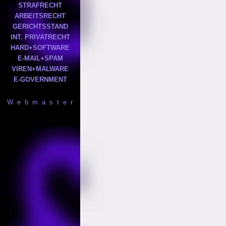
STRAFRECHT
ARBEITSRECHT
GERICHTSSTAND
INT. PRIVATRECHT
HARD+SOFTWARE
E-MAIL+SPAM
VIREN+MALWARE
E-GOVERNMENT
W e b m a s t e r