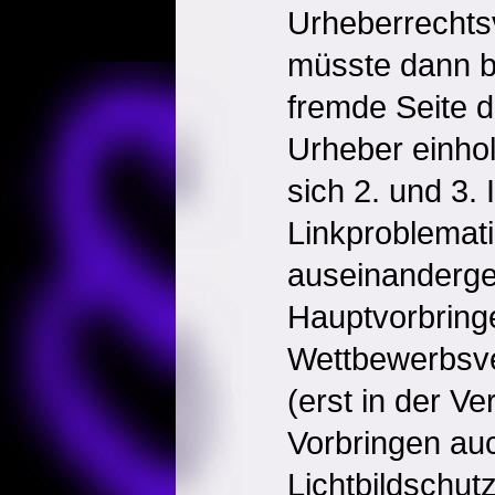
Urheberrechts
müsste dann be
fremde Seite d
Urheber einhol
sich 2. und 3. 
Linkproblemati
auseinanderge
Hauptvorbring
Wettbewerbsve
(erst in der V
Vorbringen au
Lichtbildschu