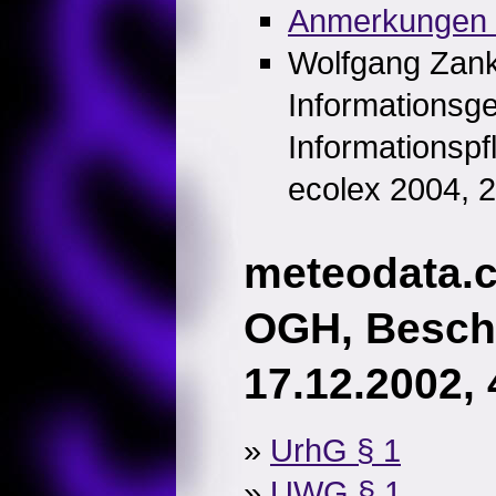
Anmerkungen 
Wolfgang Zankl
Informationsge
Informationspf
ecolex 2004, 
meteodata.
OGH, Besch
17.12.2002,
»
UrhG § 1
»
UWG § 1