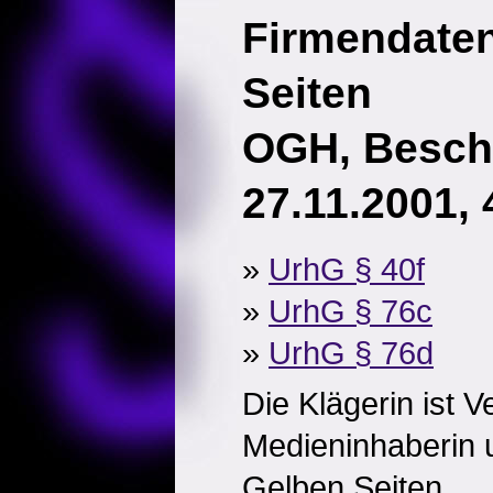
Firmendate
Seiten
OGH, Besch
27.11.2001, 
»
UrhG § 40f
»
UrhG § 76c
»
UrhG § 76d
Die Klägerin ist V
Medieninhaberin 
Gelben Seiten