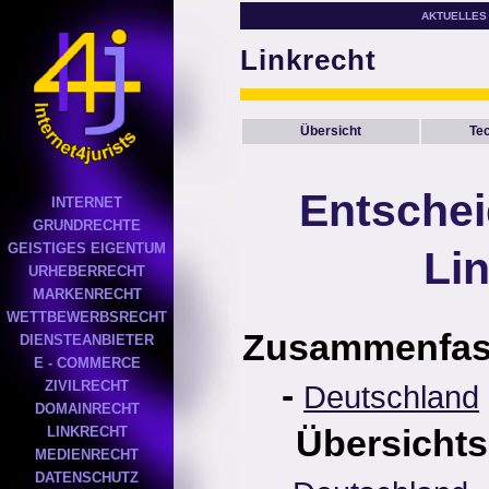
AKTUELLES
Linkrecht
Übersicht
Te
Entsche
INTERNET
GRUNDRECHTE
GEISTIGES EIGENTUM
Li
URHEBERRECHT
MARKENRECHT
WETTBEWERBSRECHT
Zusammenfa
DIENSTEANBIETER
E - COMMERCE
-
ZIVILRECHT
Deutschland
DOMAINRECHT
Übersichts
LINKRECHT
MEDIENRECHT
DATENSCHUTZ