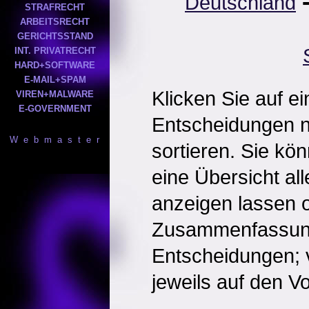
Deutschland
STRAFRECHT
ARBEITSRECHT
GERICHTSSTAND
INT. PRIVATRECHT
HARD+SOFTWARE
E-MAIL+SPAM
Klicken Sie auf e
VIREN+MALWARE
E-GOVERNMENT
Entscheidungen 
W e b m a s t e r
sortieren. Sie kö
eine Übersicht al
anzeigen lassen o
Zusammenfassun
Entscheidungen; 
jeweils auf den Vol