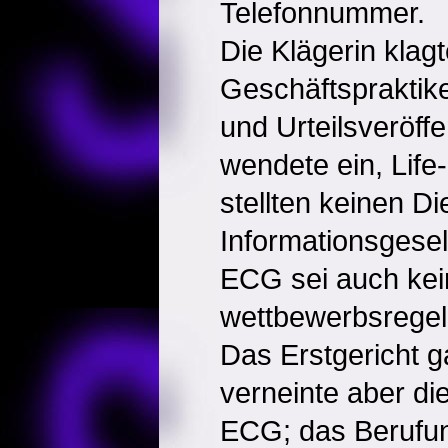
Telefonnummer.
Die Klägerin klag
Geschäftspraktik
und Urteilsveröff
wendete ein, Lif
stellten keinen Di
Informationsgesel
ECG sei auch kei
wettbewerbsrege
Das Erstgericht ga
verneinte aber d
ECG; das Berufun