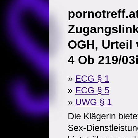
pornotreff.a
Zugangslin
OGH, Urteil
4 Ob 219/03
»
ECG § 1
»
ECG § 5
»
UWG § 1
Die Klägerin biete
Sex-Dienstleistun