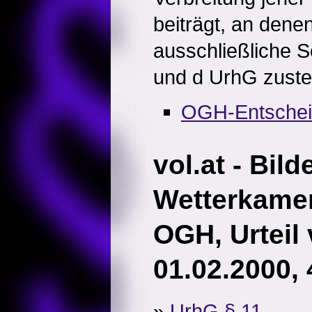
beiträgt, an dene
ausschließliche 
und d UrhG zuste
OGH-Entsche
vol.at - Bild
Wetterkame
OGH, Urteil
01.02.2000,
»
UrhG § 11