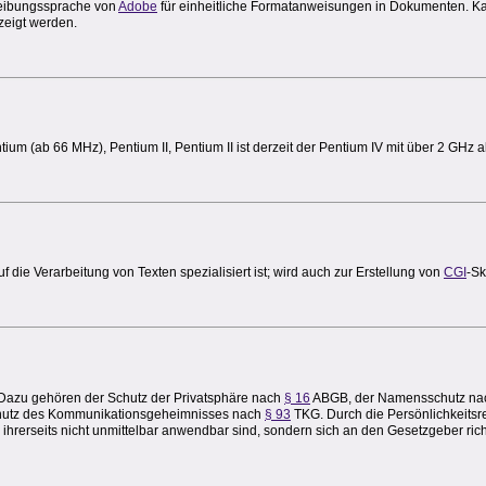
reibungssprache von
Adobe
für einheitliche Formatanweisungen in Dokumenten. K
eigt werden.
tium (ab 66 MHz), Pentium II, Pentium II ist derzeit der Pentium IV mit über 2 GHz ak
 die Verarbeitung von Texten spezialisiert ist; wird auch zur Erstellung von
CGI
-Sk
Dazu gehören der Schutz der Privatsphäre nach
§ 16
ABGB, der Namensschutz n
hutz des Kommunikationsgeheimnisses nach
§ 93
TKG. Durch die Persönlichkeitsr
 ihrerseits nicht unmittelbar anwendbar sind, sondern sich an den Gesetzgeber ric