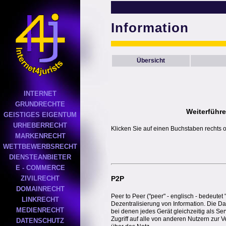
Information
Übersicht
INTERNET
GRUNDRECHTE
Weiterführe
GEISTIGES EIGENTUM
URHEBERRECHT
Klicken Sie auf einen Buchstaben rechts 
MARKENRECHT
WETTBEWERBSRECHT
DIENSTEANBIETER
E - COMMERCE
ZIVILRECHT
P2P
DOMAINRECHT
Peer to Peer ("peer" - englisch - bedeutet
LINKRECHT
Dezentralisierung von Information. Die Da
MEDIENRECHT
bei denen jedes Gerät gleichzeitig als S
Zugriff auf alle von anderen Nutzern zur 
DATENSCHUTZ