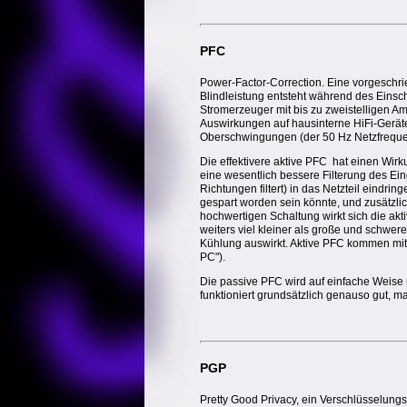
PFC
Power-Factor-Correction. Eine vorgeschri
Blindleistung entsteht während des Eins
Stromerzeuger mit bis zu zweistelligen 
Auswirkungen auf hausinterne HiFi-Gerät
Oberschwingungen (der 50 Hz Netzfreque
Die effektivere aktive PFC hat einen Wir
eine wesentlich bessere Filterung des Ei
Richtungen filtert) in das Netzteil eindrin
gespart worden sein könnte, und zusätzli
hochwertigen Schaltung wirkt sich die ak
weiters viel kleiner als große und schwer
Kühlung auswirkt. Aktive PFC kommen mit 
PC").
Die passive PFC wird auf einfache Weise m
funktioniert grundsätzlich genauso gut, ma
PGP
Pretty Good Privacy, ein Verschlüsselungs