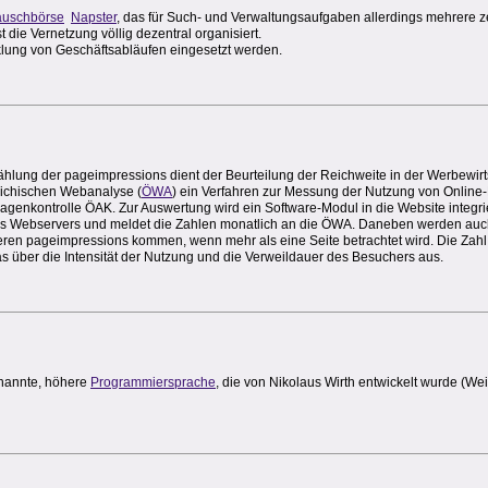
auschbörse
Napster
, das für Such- und Verwaltungsaufgaben allerdings mehrere ze
t die Vernetzung völlig dezentral organisiert.
klung von Geschäftsabläufen eingesetzt werden.
 Zählung der pageimpressions dient der Beurteilung der Reichweite in der Werbewirt
reichischen Webanalyse (
ÖWA
) ein Verfahren zur Messung der Nutzung von Online
agenkontrolle ÖAK. Zur Auswertung wird ein Software-Modul in die Website integrie
s Webservers und meldet die Zahlen monatlich an die ÖWA. Daneben werden auch
reren pageimpressions kommen, wenn mehr als eine Seite betrachtet wird. Die Zah
was über die Intensität der Nutzung und die Verweildauer des Besuchers aus.
nannte, höhere
Programmiersprache
, die von Nikolaus Wirth entwickelt wurde (We