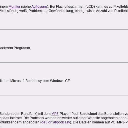
 einem
Monitor
(siehe
Auflösung
). Bei Flachbildschirmen (LCD) kann es zu Pixelfeh
Pixel ständig weiß; Problem der Gewährleistung; eine gewisse Anzahl von Pixelfehl
anderem Programm.
mit dem Microsoft-Betriebssystem Windows CE
 (Senden beim Rundfunk) mit dem
MP3
-Player iPod. Bezeichnet das Bereitstellen vo
ber das Internet. Die Podcasts werden entweder auf einer Website angeboten ode
ndfunksendern angeboten (
oe3.orf.at/podcast/
). Die Dateien können auf PC, MP3-Pl
n.