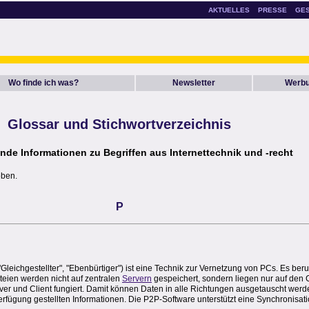
AKTUELLES
PRESSE
GE
Wo finde ich was?
Newsletter
Werb
Glossar
und Stichwortverzeichnis
nde Informationen zu Begriffen aus Internettechnik und -recht
oben.
P
 "Gleichgestellter", "Ebenbürtiger") ist eine Technik zur Vernetzung von PCs. Es ber
teien werden nicht auf zentralen
Servern
gespeichert, sondern liegen nur auf den 
erver und Client fungiert. Damit können Daten in alle Richtungen ausgetauscht we
Verfügung gestellten Informationen. Die P2P-Software unterstützt eine Synchronisat