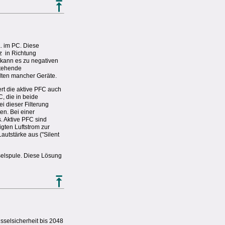
. im PC. Diese
z in Richtung
kann es zu negativen
stehende
lten mancher Geräte.
rt die aktive PFC auch
, die in beide
ei dieser Filterung
en. Bei einer
. Aktive PFC sind
gten Luftstrom zur
autstärke aus ("Silent
sselspule. Diese Lösung
sselsicherheit bis 2048