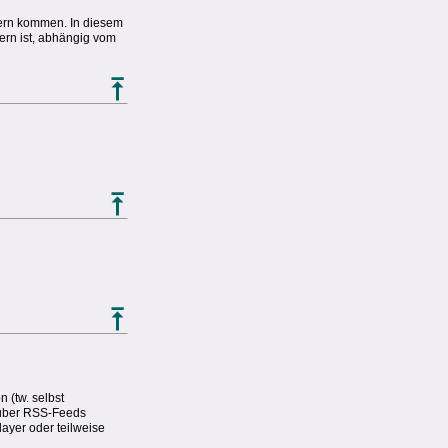
lern kommen. In diesem
ern ist, abhängig vom
n (tw. selbst
r über RSS-Feeds
ayer oder teilweise