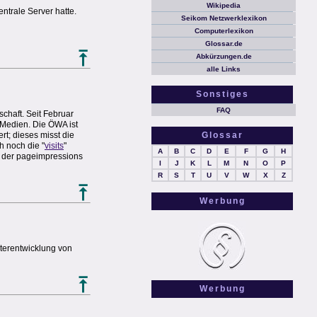
Wikipedia
ntrale Server hatte.
Seikom Netzwerklexikon
Computerlexikon
Glossar.de
Abkürzungen.de
alle Links
Sonstiges
FAQ
schaft. Seit Februar
-Medien. Die ÖWA ist
Glossar
rt; dieses misst die
 noch die "
visits
"
A
B
C
D
E
F
G
H
l der pageimpressions
I
J
K
L
M
N
O
P
R
S
T
U
V
W
X
Z
Werbung
iterentwicklung von
Werbung