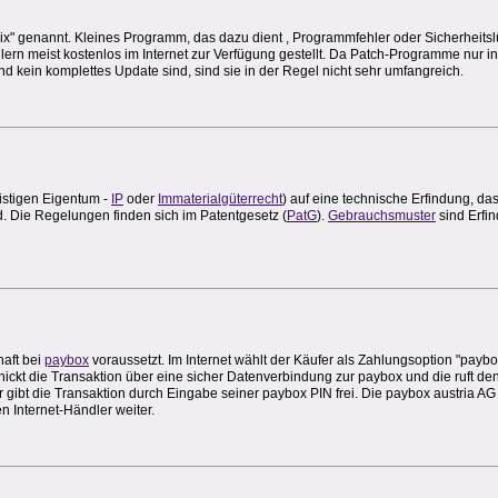
Fix" genannt. Kleines Programm, das dazu dient , Programmfehler oder Sicherheitsl
n meist kostenlos im Internet zur Verfügung gestellt. Da Patch-Programme nur in 
 kein komplettes Update sind, sind sie in der Regel nicht sehr umfangreich.
istigen Eigentum -
IP
oder
Immaterialgüterrecht
) auf eine technische Erfindung, d
d. Die Regelungen finden sich im Patentgesetz (
PatG
).
Gebrauchsmuster
sind Erfi
haft bei
paybox
voraussetzt. Im Internet wählt der Käufer als Zahlungsoption "paybo
ckt die Transaktion über eine sicher Datenverbindung zur paybox und die ruft den 
bt die Transaktion durch Eingabe seiner paybox PIN frei. Die paybox austria AG 
en Internet-Händler weiter.