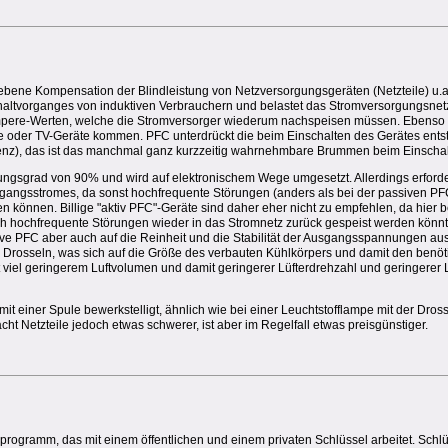
ebene Kompensation der Blindleistung von Netzversorgungsgeräten (Netzteile) u.a
chaltvorganges von induktiven Verbrauchern und belastet das Stromversorgungsnet
Ampere-Werten, welche die Stromversorger wiederum nachspeisen müssen. Ebenso 
e oder TV-Geräte kommen. PFC unterdrückt die beim Einschalten des Gerätes ent
nz), das ist das manchmal ganz kurzzeitig wahrnehmbare Brummen beim Einscha
kungsgrad von 90% und wird auf elektronischem Wege umgesetzt. Allerdings erforde
ngangsstromes, da sonst hochfrequente Störungen (anders als bei der passiven PFC
gen können. Billige "aktiv PFC"-Geräte sind daher eher nicht zu empfehlen, da hier b
ch hochfrequente Störungen wieder in das Stromnetz zurück gespeist werden könnt
tive PFC aber auch auf die Reinheit und die Stabilität der Ausgangsspannungen aus
e Drosseln, was sich auf die Größe des verbauten Kühlkörpers und damit den benöti
viel geringerem Luftvolumen und damit geringerer Lüfterdrehzahl und geringerer L
it einer Spule bewerkstelligt, ähnlich wie bei einer Leuchtstofflampe mit der Dro
cht Netzteile jedoch etwas schwerer, ist aber im Regelfall etwas preisgünstiger.
programm, das mit einem öffentlichen und einem privaten Schlüssel arbeitet. Schlü