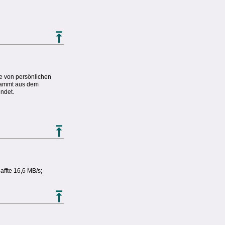
be von persönlichen
stammt aus dem
ndet.
affte 16,6 MB/s;