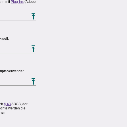
ann mit
Plug-Ins
(Adobe
tuell.
ripts verwendet.
ach
§ 43
ABGB, der
echte werden die
hten.