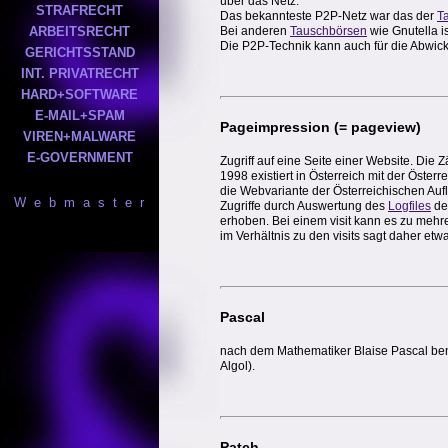
über das Netz.
STRAFRECHT
Das bekannteste P2P-Netz war das der
T
Bei anderen
Tauschbörsen
wie Gnutella is
ARBEITSRECHT
Die P2P-Technik kann auch für die Abwic
GERICHTSSTAND
INT. PRIVATRECHT
HARD+SOFTWARE
E-MAIL+SPAM
Pageimpression
(= pageview)
VIREN+MALWARE
E-GOVERNMENT
Zugriff auf eine Seite einer Website. Die
1998 existiert in Österreich mit der Öster
die Webvariante der Österreichischen Aufl
W e b m a s t e r
Zugriffe durch Auswertung des
Logfiles
de
erhoben. Bei einem visit kann es zu meh
im Verhältnis zu den visits sagt daher et
Pascal
nach dem Mathematiker Blaise Pascal be
Algol).
Patch