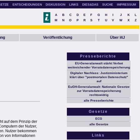
SETZE
ENTSCHEIDUNGEN
DISKUSSION
LINKS
DIES&DAS
SUCHE
IMPRESSUM
A
B
C
D
E
F
G
H
I
J
K
L
M
N
O
P
R
S
T
U
V
W
X
Z
ung
Veröffentlichung
Über I4J
Presseberichte
EU-Generalanwalt stärkt Verbot
weitreichender Vorratsdatenspeicherung
Digitaler Nachlass: Justizministerium
klärt über "postmortalen Datenschutz"
auf
EuGH-Generalanwalt: Nationale Gesetze
zur Vorratsdatenspeicherung
rechtswidrig
alle Presseberichte
Gesetze
ECG
uht auf dem Prinzip der
alle Gesetze
Computern der Nutzer,
rden. Nutzer bekommen
Links
ion von Informationen