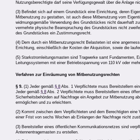
Nutzungsberechtigte darf seine Verfügungsgewalt über die Anlage n
(3) Befindet sich auf einem Grundstück eine Einrichtung, deren Eige
Mitbenutzung zu gestatten, ist auch diese Mitbenutzung vom Eigen
widmungsgemäße Verwendung des Grundstückes nicht dauerhaft zusät
vermehrte physische Beanspruchung des Grundstückes nicht zweifel
des Grundstückes ein Zustimmungsrecht.
(4) Dem durch ein Mitbenutzungsrecht Belasteten ist eine angemessen
Errichtung, einschließlich der Kosten der Akquisition, sowie die la
(5) Starkstromleitungsmasten sind Tragwerke samt Fundamenten, Er
Leitungssystemen mit einer Betriebsspannung von 110 kV oder mehr z
Verfahren zur Einräumung von Mitbenutzungsrechten
§ 9.
(1) Jeder gemäß
§ 8
Abs. 1 Verpflichtete muss Bereitstellern 
Jeder gemäß
§ 8
Abs. 2 Verpflichtete muss Bereitstellern eines öf
Sicherheitsbehörden auf Nachfrage ein Angebot zur Mitbenutzung abg
ermöglichen und zu erleichtern.
(2) Kommt zwischen dem Verpflichteten und dem Berechtigten eine V
einer Frist von sechs Wochen ab Einlangen der Nachfrage nicht zust
(3) Bereitsteller eines öffentlichen Kommunikationsnetzes sind verp
Antennentragemasten zu erstellen.