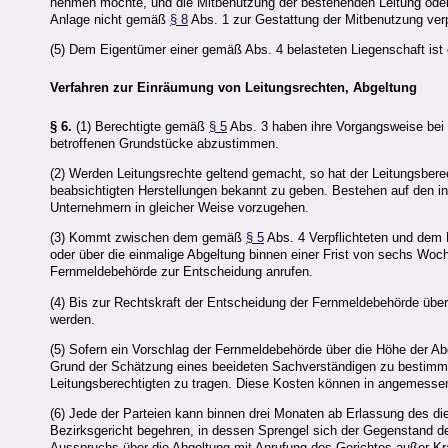
nehmen möchte, und die Mitbenutzung der bestehenden Leitung oder A
Anlage nicht gemäß
§ 8
Abs. 1 zur Gestattung der Mitbenutzung verpf
(5) Dem Eigentümer einer gemäß Abs. 4 belasteten Liegenschaft ist
Verfahren zur Einräumung von Leitungsrechten, Abgeltung
§ 6.
(1) Berechtigte gemäß
§ 5
Abs. 3 haben ihre Vorgangsweise bei
betroffenen Grundstücke abzustimmen.
(2) Werden Leitungsrechte geltend gemacht, so hat der Leitungsbere
beabsichtigten Herstellungen bekannt zu geben. Bestehen auf den 
Unternehmern in gleicher Weise vorzugehen.
(3) Kommt zwischen dem gemäß
§ 5
Abs. 4 Verpflichteten und dem 
oder über die einmalige Abgeltung binnen einer Frist von sechs Woch
Fernmeldebehörde zur Entscheidung anrufen.
(4) Bis zur Rechtskraft der Entscheidung der Fernmeldebehörde über
werden.
(5) Sofern ein Vorschlag der Fernmeldebehörde über die Höhe der Abg
Grund der Schätzung eines beeideten Sachverständigen zu bestimm
Leitungsberechtigten zu tragen. Diese Kosten können in angemessenem
(6) Jede der Parteien kann binnen drei Monaten ab Erlassung des 
Bezirksgericht begehren, in dessen Sprengel sich der Gegenstand des
Ausspruchs über die Abgeltung mit Anrufung des Gerichtes außer Kra