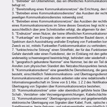
1. "Betreiber" ein Unternehmen, das ein öffentliches Kommunikationsn
befugt ist;
2. "Bereitstellung eines Kommunikationsnetzes" die Errichtung, den B
3. "Betreiben eines Kommunikationsdienstes" das Ausüben der rechtl
jeweiligen Kommunikationsdienstes notwendig sind;
4. "Betreiben eines Kommunikationsnetzes" das Ausüben der rechtlic
eines Kommunikationsnetzes im Sinne dieses Gesetzes liegt nicht 
ausschließlich über jene Schnittstellen erfolgt, die allgemein für d
5. "Endnutzer" einen Nutzer, der keine öffentlichen Kommunikationsn
6. "Funkanlage" ein Erzeugnis oder ein wesentlicher Bauteil davon, 
Spektrum durch Ausstrahlung und/oder Empfang von Funkwellen komm
Zweck es ist, mittels Funkwellen Funkkommunikation zu verhindern;
7. "funktechnische Störung" einen Störeffekt, der für das Funktioni
Gefahr darstellt oder einen Funkdienst, der im Einklang mit den gel
anderweitig schwerwiegend beeinträchtigt, behindert oder wiederholt u
8. "geografisch gebundene Nummer" eine Nummer, bei der ein Teil de
Anrufen zum physischen Standort des Netzabschlusspunktes benutz
9. "Kommunikationsdienst" eine gewerbliche Dienstleistung, die ga
besteht, einschließlich Telekommunikations- und Übertragungsdiens
Kommunikationsnetze und -dienste anbieten oder eine redaktionelle
Informationsgesellschaft im Sinne von § 1 Abs. 1 Z 2 des Notifikati
Übertragung von Signalen über Kommunikationsnetze bestehen;
10. "Kommunikationslinie" unter- oder oberirdisch geführte feste Ü
Schalt-, Verstärker- oder Verzweigungseinrichtungen, Kabelschächte
11. "Kommunikationsnetz" Übertragungssysteme und gegebenenfalls V
elektronische Übertragung von Signalen über Kabel, Funk, optische 
Satellitennetze, feste (leitungs- und paketvermittelte, einschließlic