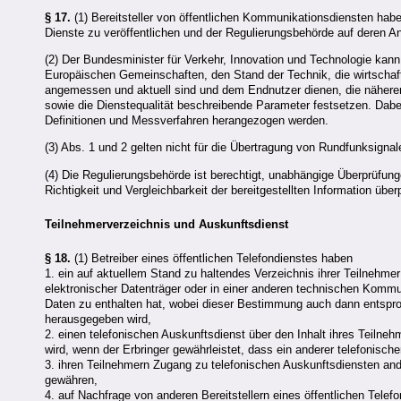
§ 17.
(1) Bereitsteller von öffentlichen Kommunikationsdiensten habe
Dienste zu veröffentlichen und der Regulierungsbehörde auf deren An
(2) Der Bundesminister für Verkehr, Innovation und Technologie ka
Europäischen Gemeinschaften, den Stand der Technik, die wirtschaf
angemessen und aktuell sind und dem Endnutzer dienen, die nähere
sowie die Dienstequalität beschreibende Parameter festsetzen. Dab
Definitionen und Messverfahren herangezogen werden.
(3) Abs. 1 und 2 gelten nicht für die Übertragung von Rundfunksignal
(4) Die Regulierungsbehörde ist berechtigt, unabhängige Überprüfun
Richtigkeit und Vergleichbarkeit der bereitgestellten Information übe
Teilnehmerverzeichnis und Auskunftsdienst
§ 18.
(1) Betreiber eines öffentlichen Telefondienstes haben
1. ein auf aktuellem Stand zu haltendes Verzeichnis ihrer Teilnehmer
elektronischer Datenträger oder in einer anderen technischen Kommu
Daten zu enthalten hat, wobei dieser Bestimmung auch dann entsproc
herausgegeben wird,
2. einen telefonischen Auskunftsdienst über den Inhalt ihres Teiln
wird, wenn der Erbringer gewährleistet, dass ein anderer telefonische
3. ihren Teilnehmern Zugang zu telefonischen Auskunftsdiensten an
gewähren,
4. auf Nachfrage von anderen Bereitstellern eines öffentlichen Tele