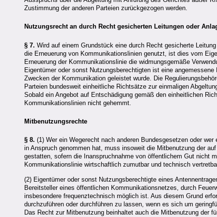
Zustimmung der anderen Parteien zurückgezogen werden.
Nutzungsrecht an durch Recht gesicherten Leitungen oder Anla
§ 7.
Wird auf einem Grundstück eine durch Recht gesicherte Leitung o
die Erneuerung von Kommunikationslinien genutzt, ist dies vom Eigen
Erneuerung der Kommunikationslinie die widmungsgemäße Verwendun
Eigentümer oder sonst Nutzungsberechtigten ist eine angemessene En
Zwecken der Kommunikation geleistet wurde. Die Regulierungsbehörd
Parteien bundesweit einheitliche Richtsätze zur einmaligen Abgeltu
Sobald ein Angebot auf Entschädigung gemäß den einheitlichen Rich
Kommunikationslinien nicht gehemmt.
Mitbenutzungsrechte
§ 8.
(1) Wer ein Wegerecht nach anderen Bundesgesetzen oder wer 
in Anspruch genommen hat, muss insoweit die Mitbenutzung der auf 
gestatten, sofern die Inanspruchnahme von öffentlichem Gut nicht mög
Kommunikationslinie wirtschaftlich zumutbar und technisch vertretbar
(2) Eigentümer oder sonst Nutzungsberechtigte eines Antennentra
Bereitsteller eines öffentlichen Kommunikationsnetzes, durch Feuer
insbesondere frequenztechnisch möglich ist. Aus diesem Grund erfo
durchzuführen oder durchführen zu lassen, wenn es sich um geringf
Das Recht zur Mitbenutzung beinhaltet auch die Mitbenutzung der für