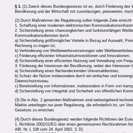
§ 1.
(1) Zweck dieses Bundesgesetzes ist es, durch Förderung des 
Bevölkerung und der Wirtschaft mit zuverlässigen, preiswerten, hoc
(2) Durch Maßnahmen der Regulierung sollen folgende Ziele erreicht
1. Schaffung einer modernen elektronischen Kommunikationsinfrastru
2. Sicherstellung eines chancengleichen und funktionsfähigen Wett
Kommunikationsdiensten durch
a) Sicherstellung größtmöglicher Vorteile in Bezug auf Auswahl, Prei
Rechnung zu tragen ist;
b) Verhinderung von Wettbewerbsverzerrungen oder Wettbewerbsbe
c) Förderung effizienter Infrastrukturinvestitionen und Innovationen;
d) Sicherstellung einer effizienten Nutzung und Verwaltung von Fr
3. Förderung der Interessen der Bevölkerung, wobei den Interessen 
a) Sicherstellung eines flächendeckenden Universaldienstes;
b) Schutz der Nutzer insbesondere durch ein einfaches und kostengü
Datenschutzniveau;
c) Bereitstellung von Informationen, insbesondere in Form von tra
d) Sicherstellung von Integrität und Sicherheit von öffentlichen Ko
(3) Die in Abs. 2 genannten Maßnahmen sind weitestgehend technolo
Märkte unterliegen nur jener Regulierung, die erforderlich ist, um Ve
Gesetzes zu erreichen.
(4) Durch dieses Bundesgesetz werden folgende Richtlinien der Eu
1. Richtlinie 2002/21/EG über einen gemeinsamen Rechtsrahmen für 
ABl. Nr. L 108 vom 24. April 2002, S 33,