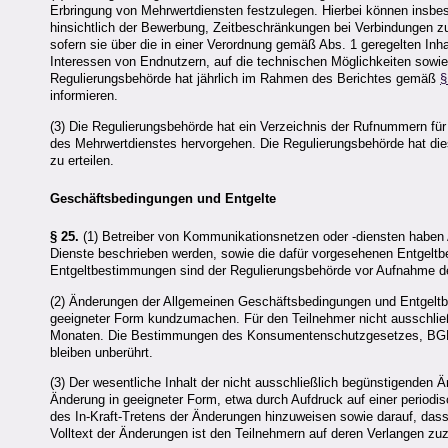
Erbringung von Mehrwertdiensten festzulegen. Hierbei können insb
hinsichtlich der Bewerbung, Zeitbeschränkungen bei Verbindungen z
sofern sie über die in einer Verordnung gemäß Abs. 1 geregelten Inh
Interessen von Endnutzern, auf die technischen Möglichkeiten sowi
Regulierungsbehörde hat jährlich im Rahmen des Berichtes gemäß
§
informieren.
(3) Die Regulierungsbehörde hat ein Verzeichnis der Rufnummern fü
des Mehrwertdienstes hervorgehen. Die Regulierungsbehörde hat dies
zu erteilen.
Geschäftsbedingungen und Entgelte
§ 25.
(1) Betreiber von Kommunikationsnetzen oder -diensten haben
Dienste beschrieben werden, sowie die dafür vorgesehenen Entgelt
Entgeltbestimmungen sind der Regulierungsbehörde vor Aufnahme d
(2) Änderungen der Allgemeinen Geschäftsbedingungen und Entgeltb
geeigneter Form kundzumachen. Für den Teilnehmer nicht ausschlie
Monaten. Die Bestimmungen des Konsumentenschutzgesetzes, BGBl.
bleiben unberührt.
(3) Der wesentliche Inhalt der nicht ausschließlich begünstigenden 
Änderung in geeigneter Form, etwa durch Aufdruck auf einer periodisc
des In-Kraft-Tretens der Änderungen hinzuweisen sowie darauf, dass 
Volltext der Änderungen ist den Teilnehmern auf deren Verlangen zu