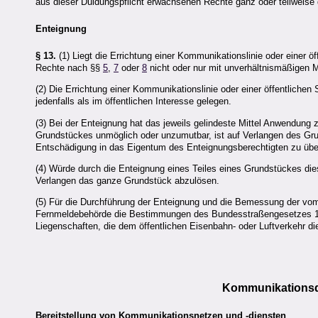
aus dieser Duldungspflicht erwachsenen Rechte ganz oder teilweise
Enteignung
§ 13.
(1) Liegt die Errichtung einer Kommunikationslinie oder einer ö
Rechte nach §§
5
,
7
oder
8
nicht oder nur mit unverhältnismäßigen Mi
(2) Die Errichtung einer Kommunikationslinie oder einer öffentlichen
jedenfalls als im öffentlichen Interesse gelegen.
(3) Bei der Enteignung hat das jeweils gelindeste Mittel Anwendun
Grundstückes unmöglich oder unzumutbar, ist auf Verlangen des G
Entschädigung in das Eigentum des Enteignungsberechtigten zu übe
(4) Würde durch die Enteignung eines Teiles eines Grundstückes die
Verlangen das ganze Grundstück abzulösen.
(5) Für die Durchführung der Enteignung und die Bemessung der vom
Fernmeldebehörde die Bestimmungen des Bundesstraßengesetzes 1
Liegenschaften, die dem öffentlichen Eisenbahn- oder Luftverkehr die
Kommunikationsd
Bereitstellung von Kommunikationsnetzen und -diensten