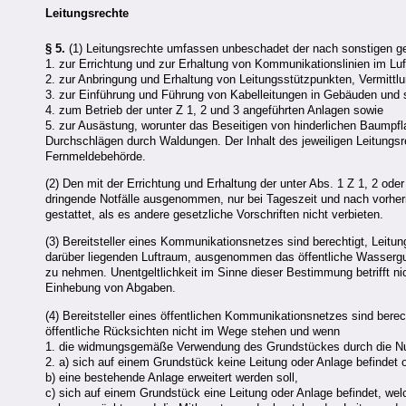
Leitungsrechte
§ 5.
(1) Leitungsrechte umfassen unbeschadet der nach sonstigen ges
1. zur Errichtung und zur Erhaltung von Kommunikationslinien im Luf
2. zur Anbringung und Erhaltung von Leitungsstützpunkten, Vermitt
3. zur Einführung und Führung von Kabelleitungen in Gebäuden und 
4. zum Betrieb der unter Z 1, 2 und 3 angeführten Anlagen sowie
5. zur Ausästung, worunter das Beseitigen von hinderlichen Baumpf
Durchschlägen durch Waldungen. Der Inhalt des jeweiligen Leitungsr
Fernmeldebehörde.
(2) Den mit der Errichtung und Erhaltung der unter Abs. 1 Z 1, 2 od
dringende Notfälle ausgenommen, nur bei Tageszeit und nach vorher
gestattet, als es andere gesetzliche Vorschriften nicht verbieten.
(3) Bereitsteller eines Kommunikationsnetzes sind berechtigt, Leitu
darüber liegenden Luftraum, ausgenommen das öffentliche Wassergu
zu nehmen. Unentgeltlichkeit im Sinne dieser Bestimmung betrifft n
Einhebung von Abgaben.
(4) Bereitsteller eines öffentlichen Kommunikationsnetzes sind bere
öffentliche Rücksichten nicht im Wege stehen und wenn
1. die widmungsgemäße Verwendung des Grundstückes durch die Nut
2. a) sich auf einem Grundstück keine Leitung oder Anlage befindet 
b) eine bestehende Anlage erweitert werden soll,
c) sich auf einem Grundstück eine Leitung oder Anlage befindet, we