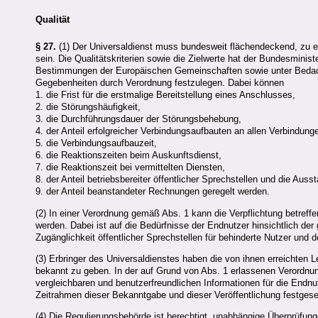
Qualität
§ 27.
(1) Der Universaldienst muss bundesweit flächendeckend, zu ei
sein. Die Qualitätskriterien sowie die Zielwerte hat der Bundesminis
Bestimmungen der Europäischen Gemeinschaften sowie unter Bedacht
Gegebenheiten durch Verordnung festzulegen. Dabei können
1. die Frist für die erstmalige Bereitstellung eines Anschlusses,
2. die Störungshäufigkeit,
3. die Durchführungsdauer der Störungsbehebung,
4. der Anteil erfolgreicher Verbindungsaufbauten an allen Verbindung
5. die Verbindungsaufbauzeit,
6. die Reaktionszeiten beim Auskunftsdienst,
7. die Reaktionszeit bei vermittelten Diensten,
8. der Anteil betriebsbereiter öffentlicher Sprechstellen und die Auss
9. der Anteil beanstandeter Rechnungen geregelt werden.
(2) In einer Verordnung gemäß Abs. 1 kann die Verpflichtung betreff
werden. Dabei ist auf die Bedürfnisse der Endnutzer hinsichtlich der
Zugänglichkeit öffentlicher Sprechstellen für behinderte Nutzer und
(3) Erbringer des Universaldienstes haben die von ihnen erreichten 
bekannt zu geben. In der auf Grund von Abs. 1 erlassenen Verordn
vergleichbaren und benutzerfreundlichen Informationen für die End
Zeitrahmen dieser Bekanntgabe und dieser Veröffentlichung festgese
(4) Die Regulierungsbehörde ist berechtigt, unabhängige Überprüfun