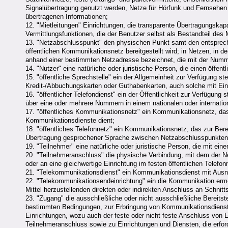
Signalübertragung genutzt werden, Netze für Hörfunk und Fernsehen
übertragenen Informationen;
12. "Mietleitungen" Einrichtungen, die transparente Übertragungska
Vermittlungsfunktionen, die der Benutzer selbst als Bestandteil des
13. "Netzabschlusspunkt" den physischen Punkt samt den entsprec
öffentlichen Kommunikationsnetz bereitgestellt wird; in Netzen, in 
anhand einer bestimmten Netzadresse bezeichnet, die mit der Numm
14. "Nutzer" eine natürliche oder juristische Person, die einen öffe
15. "öffentliche Sprechstelle" ein der Allgemeinheit zur Verfügung 
Kredit-/Abbuchungskarten oder Guthabenkarten, auch solche mit Ei
16. "öffentlicher Telefondienst" ein der Öffentlichkeit zur Verfügun
über eine oder mehrere Nummern in einem nationalen oder internati
17. "öffentliches Kommunikationsnetz" ein Kommunikationsnetz, das 
Kommunikationsdienste dient;
18. "öffentliches Telefonnetz" ein Kommunikationsnetz, das zur Berei
Übertragung gesprochener Sprache zwischen Netzabschlusspunkten 
19. "Teilnehmer" eine natürliche oder juristische Person, die mit ein
20. "Teilnehmeranschluss" die physische Verbindung, mit dem der N
oder an eine gleichwertige Einrichtung im festen öffentlichen Telefo
21. "Telekommunikationsdienst" ein Kommunikationsdienst mit Aus
22. "Telekommunikationsendeinrichtung" ein die Kommunikation ermö
Mittel herzustellenden direkten oder indirekten Anschluss an Schnit
23. "Zugang" die ausschließliche oder nicht ausschließliche Bereits
bestimmten Bedingungen, zur Erbringung von Kommunikationsdienst
Einrichtungen, wozu auch der feste oder nicht feste Anschluss von 
Teilnehmeranschluss sowie zu Einrichtungen und Diensten, die erfor