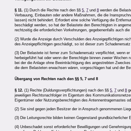
§ 11.
(1) Durch die Rechte nach den §§
5
,
7
und
8
werden die Belaste
Verbauung, Einbauten oder andere Maßnahmen, die die Inanspruchn
lassen) nicht behindert. Erfordert eine solche Verfügung die Entfer
beschädigt werden, so hat der Belastete den Berechtigten in angemes
rechtzeitig die erforderlichen Vorkehrungen, gegebenenfalls auch di
(2) Wurde die Anzeige durch Verschulden des Anzeigepflichtigen nich
des Anzeigepflichtigen geschädigt, so ist dieser zum Schadenersatz v
(3) Der Belastete ist ferner zum Schadenersatz verpflichtet, wenn er
herbeigeführt hat oder wenn der Berechtigte binnen zweier Wochen 
bei der die Anlage ohne Beeinträchtigung des angestrebten Zweckes 
die dem Belasteten erwachsen wären, vorgeschlagen hat und der Bela
Übergang von Rechten nach den §§ 5, 7 und 8
§ 12.
(1) Rechte (Duldungsverpflichtungen) nach den §§
5
,
7
und
8
ge
jeweiligen Rechtsnachfolger im Eigentum des Kommunikationsnetzes
Eigentümer oder Nutzungsberechtigten des Antennentragemastes od
(2) Sie sind gegen jeden Besitzer der in Anspruch genommenen Lieg
(3) Die Leitungsrechte bilden keinen Gegenstand grundbücherlicher E
(4) Unbeschadet sonst erforderlicher Bewilligungen und Genehmigunge