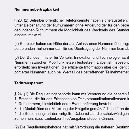
Nummernübertragbarkeit
§ 23.
(1) Betreiber öffentlicher Telefondienste haben sicherzustelle
unter Beibehaltung der Rufnummern ohne Änderung der für den betr
gebundenen Rufnummern die Möglichkeit des Wechsels des Standort
eingeräumt wird.
(2) Betreiber haben die Höhe der aus Anlass einer Nummernübertrag
portierenden Teilnehmer darf für die Übertragung der Nummer kein a
(3) Der Bundesminister für Verkehr, Innovation und Technologie hat
Nummern zwischen Mobilfunknetzen festsetzen. Dabei ist insbesonder
erforderlichen Investitionen, die effiziente Information über die Ide
portierter Nummern auch bei Wegfall des betreffenden Teilnehmernetz
Tariftransparenz
§ 24.
(1) Die Regulierungsbehörde kann mit Verordnung die näheren
1. Entgelte, die für das Erbringen von Telekommunikationsdiensten 
2. Rufnummern, hinsichtlich derer Eventtarifierung besteht,
3. die Modalitäten der Mitteilung der Entgelte gemäß Z 1 und 2 an d
4. die Berechnungsart der Entgelte. Dabei ist auf die schutzwürdige
zu nehmen, dass Endnutzer ihre Ausgaben steuern können.
(2) Die Regulierungsbehörde hat mit Verordnung die näheren Bestim