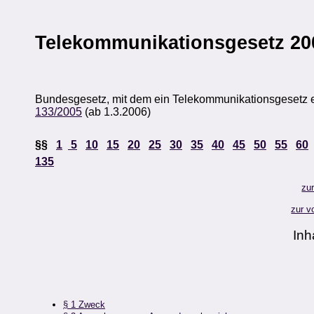
Telekommunikationsgesetz 20
Bundesgesetz, mit dem ein Telekommunikationsgesetz er
133/2005
(ab 1.3.2006)
§§
1
5
10
15
20
25
30
35
40
45
50
55
60
135
zu
zur v
Inh
§ 1 Zweck