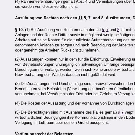
(4) Rahmenvereinbarungen gemäß Abs. 4 und Vereinbarungen über
sie werden von dieser veröffentlicht.
Ausübung von Rechten nach den §§ 5, 7, und 8, Ausästungen, 
§ 10.
(1) Bei Ausübung von Rechten nach den §§
5
,
7
und
8
ist mit 
Anlagen und der Rechte Dritter sowie in möglichst wenig belästigen
Arbeiten auf seine Kosten für die tunlichste Aufrechterhaltung de
genommenen Anlagen zu sorgen und nach Beendigung der Arbeiten sc
oder genehmigte Arbeiten Rücksicht zu nehmen.
(2) Ausästungen können nur in dem für die Errichtung, Erweiterung u
von Betriebsstörungen unumgänglich notwendigen Umfange beansp
Berechtigten nur verlangt werden, wenn sich keine andere wirtschaft
Bewirtschaftung des Waldes dadurch nicht gefährdet wird.
(3) Die Ausästungen und Durchschläge sind, insoweit zwischen den 
Berechtigten vom Belasteten (Verwaltung des benützten öffentlichen
vorzunehmen; bei Versäumnis der Frist oder bei Gefahr im Verzug k
(4) Die Kosten der Ausästung und der Vornahme von Durchschlägen 
(5) Die Berechtigten sind mit Ausnahme des Falles gemäß
§ 7
verpfl
wirtschaftlichen Bedingungen ihre Kommunikationslinien in den Bod
Verlegung im Luftraum über seinem Grund ausspricht.
Verfügungsrecht der Belasteten