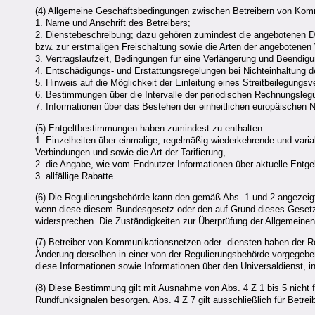
(4) Allgemeine Geschäftsbedingungen zwischen Betreibern von Kom
1. Name und Anschrift des Betreibers;
2. Dienstebeschreibung; dazu gehören zumindest die angebotenen Die
bzw. zur erstmaligen Freischaltung sowie die Arten der angebotenen
3. Vertragslaufzeit, Bedingungen für eine Verlängerung und Beendigu
4. Entschädigungs- und Erstattungsregelungen bei Nichteinhaltung der
5. Hinweis auf die Möglichkeit der Einleitung eines Streitbeilegungs
6. Bestimmungen über die Intervalle der periodischen Rechnungslegun
7. Informationen über das Bestehen der einheitlichen europäischen 
(5) Entgeltbestimmungen haben zumindest zu enthalten:
1. Einzelheiten über einmalige, regelmäßig wiederkehrende und varia
Verbindungen und sowie die Art der Tarifierung,
2. die Angabe, wie vom Endnutzer Informationen über aktuelle Entge
3. allfällige Rabatte.
(6) Die Regulierungsbehörde kann den gemäß Abs. 1 und 2 angezei
wenn diese diesem Bundesgesetz oder den auf Grund dieses Geset
widersprechen. Die Zuständigkeiten zur Überprüfung der Allgemeine
(7) Betreiber von Kommunikationsnetzen oder -diensten haben der R
Änderung derselben in einer von der Regulierungsbehörde vorgegeben
diese Informationen sowie Informationen über den Universaldienst, i
(8) Diese Bestimmung gilt mit Ausnahme von Abs. 4 Z 1 bis 5 nicht f
Rundfunksignalen besorgen. Abs. 4 Z 7 gilt ausschließlich für Betrei