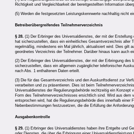
Richtigkeit und Vergleichbarkeit der bereitgestellten Information übe
(5) Werden die festgesetzten Leistungskennwerte nachhaltig nicht
Betreiberübergreifendes Teilnehmerverzeichnis
§ 28.
(1) Der Erbringer des Universaldienstes, der mit der Erstellu
hat sicherzustellen, dass ein einheitliches Gesamtverzeichnis alle
regelmäßig, mindestens ein Mal jährlich, aktualisiert wird. Dies gi
geordnetes Verzeichnis der Teilnehmer. Darüber hinaus kann auch ei
(2) Der Erbringer des Universaldienstes, der mit der Erbringung de
sicherzustellen, dass ein allgemein zugänglicher telefonischer Ausk
nach Abs. 1 enthaltenen Daten erteilt.
(3) Die für das Gesamtverzeichnis und den Auskunftsdienst zur Verf
verarbeiten und zu präsentieren. Dies ist beim Teilnehmerverzeichnis
Universaldienstes der Regulierungsbehörde rechtzeitig ein Konzept v
Form des Teilnehmerverzeichnisses ersichtlich sind. Wird aus dem v
entsprochen wird, hat die Regulierungsbehörde dies innerhalb einer
Nebenbestimmungen festzusetzen, die die Erfüllung der Anforderung
Ausgabenkontrolle
§ 29.
(1) Erbringer des Universaldienstes haben ihre Entgelte und Ge
oder Diensten, die über die Erbringung einer Universaldienstleistung