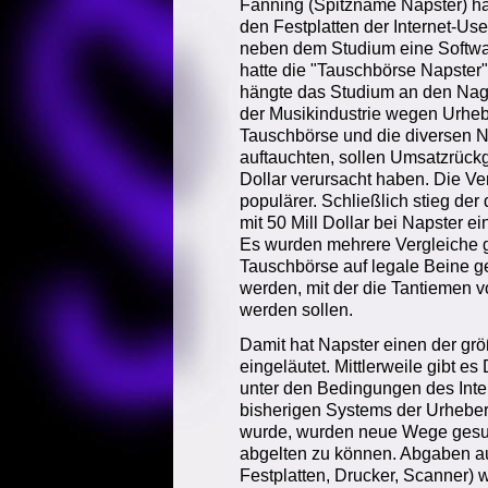
Fanning (Spitzname Napster) hat
den Festplatten der Internet-Us
neben dem Studium eine Software
hatte die "Tauschbörse Napster"
hängte das Studium an den Nagel
der Musikindustrie wegen Urheb
Tauschbörse und die diversen Na
auftauchten, sollen Umsatzrück
Dollar verursacht haben. Die V
populärer. Schließlich stieg d
mit 50 Mill Dollar bei Napster 
Es wurden mehrere Vergleiche ge
Tauschbörse auf legale Beine ge
werden, mit der die Tantiemen v
werden sollen.
Damit hat Napster einen der grö
eingeläutet. Mittlerweile gibt e
unter den Bedingungen des Inter
bisherigen Systems der Urheber
wurde, wurden neue Wege gesuc
abgelten zu können. Abgaben a
Festplatten, Drucker, Scanner) 