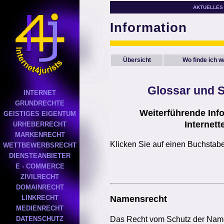
AKTUELLES
Information
Übersicht
Wo finde ich 
Glossar
und S
INTERNET
GRUNDRECHTE
Weiterführende Inf
GEISTIGES EIGENTUM
Internett
URHEBERRECHT
MARKENRECHT
Klicken Sie auf einen Buchstab
WETTBEWERBSRECHT
DIENSTEANBIETER
E - COMMERCE
ZIVILRECHT
DOMAINRECHT
LINKRECHT
Namensrecht
MEDIENRECHT
Das Recht vom Schutz der Namen
DATENSCHUTZ