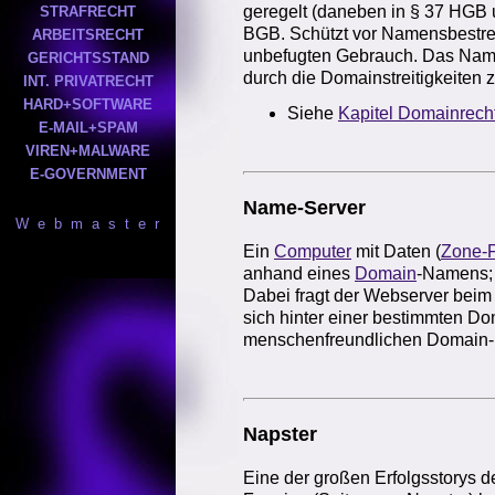
geregelt (daneben in § 37 HGB
STRAFRECHT
BGB. Schützt vor Namensbestre
ARBEITSRECHT
unbefugten Gebrauch. Das Namen
GERICHTSSTAND
durch die Domainstreitigkeiten
INT. PRIVATRECHT
HARD+SOFTWARE
Siehe
Kapitel Domainrech
E-MAIL+SPAM
VIREN+MALWARE
E-GOVERNMENT
Name-Server
W e b m a s t e r
Ein
Computer
mit Daten (
Zone-F
anhand eines
Domain
-Namens; 
Dabei fragt der Webserver bei
sich hinter einer bestimmten Dom
menschenfreundlichen Domain-N
Napster
Eine der großen Erfolgsstorys d