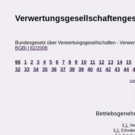
Verwertungsgesellschaftenges
Bundesgesetz über Verwertungsgesellschaften - Verwe
BGBl I 82/2006
§§
1
2
3
4
5
6
7
8
9
10
11
12
13
14
15
32
33
34
35
36
37
38
39
40
41
42
43
44
zu
Betriebsgeneh
§ 1.
Ver
§ 2.
Erforder