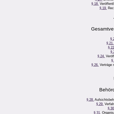
§ 18.
Veröffentl
§ 19.
Rech
Gesamtver
§ 
§ 21.
§ 22
§ 
§ 24.
Veröff
§
§ 26.
Verträge 
Behörd
§ 28.
Aufsichtsbeh
§ 29.
Verfah
§ 30
§ 31.
Organisa