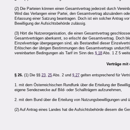
(2) Die Parteien können einen Gesamtvertrag jederzeit durch Verein
Wird das Verlangen einer Partei, den Gesamtvertrag abzuändern ode
Erlassung einer Satzung beantragen. Doch ist ein solcher Antrag vo
Bewilligung der Aufsichtsbehörde zulässig.
(3) Hört die Nutzerorganisation, die einen Gesamtvertrag geschlosse
Gesamtverträgen aberkannt, so erlischt der Gesamtvertrag. Doch b
Einzelverträge übergegangen sind, als Bestandteil dieser Einzelvert
Erlöschen der übrigen Bestimmungen des Gesamtvertrags undurchfüh
vereinbarten Bedingungen als Tarif im Sinn des
§ 18
Abs. 1 Z 5 weit
Verträge mi
§ 26.
(1) Die §§
23
,
25
Abs. 2 und
§ 27
gelten entsprechend für Vert
1. mit dem Österreichischen Rundfunk über die Erteilung der Bewil
eigene Sendezwecke auf Bild- oder Schallträgern aufzunehmen,
2. mit dem Bund über die Erteilung von Nutzungsbewilligungen und ü
(2) Auf Antrag eines Landes hat die Aufsichtsbehörde diesem die Ge