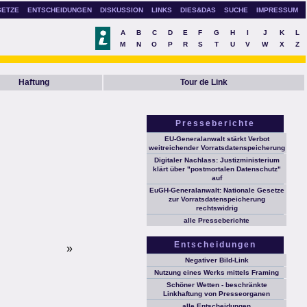
SETZE
ENTSCHEIDUNGEN
DISKUSSION
LINKS
DIES&DAS
SUCHE
IMPRESSUM
A
B
C
D
E
F
G
H
I
J
K
L
M
N
O
P
R
S
T
U
V
W
X
Z
Haftung
Tour de Link
Presseberichte
EU-Generalanwalt stärkt Verbot
weitreichender Vorratsdatenspeicherung
Digitaler Nachlass: Justizministerium
klärt über "postmortalen Datenschutz"
auf
EuGH-Generalanwalt: Nationale Gesetze
zur Vorratsdatenspeicherung
rechtswidrig
alle Presseberichte
Entscheidungen
»
Negativer Bild-Link
Nutzung eines Werks mittels Framing
Schöner Wetten - beschränkte
Linkhaftung von Presseorganen
alle Entscheidungen