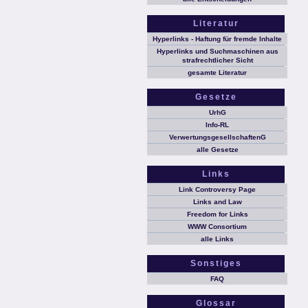
Literatur
Hyperlinks - Haftung für fremde Inhalte
Hyperlinks und Suchmaschinen aus
strafrechtlicher Sicht
gesamte Literatur
Gesetze
UrhG
Info-RL
VerwertungsgesellschaftenG
alle Gesetze
Links
Link Controversy Page
Links and Law
Freedom for Links
WWW Consortium
alle Links
Sonstiges
FAQ
Glossar