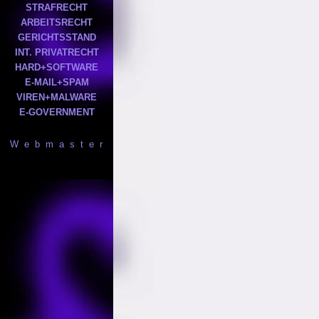
STRAFRECHT
ARBEITSRECHT
GERICHTSSTAND
INT. PRIVATRECHT
HARD+SOFTWARE
E-MAIL+SPAM
VIREN+MALWARE
E-GOVERNMENT
W e b m a s t e r