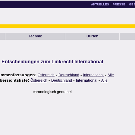
AKTUELLES
PRESSE
GE
Technik
Dürfen
Entscheidungen zum Linkrecht International
ammenfassungen:
-
-
-
Österreich
Deutschland
International
Alle
bersichtsliste:
-
-
-
Österreich
Deutschland
International
Alle
chronologisch geordnet