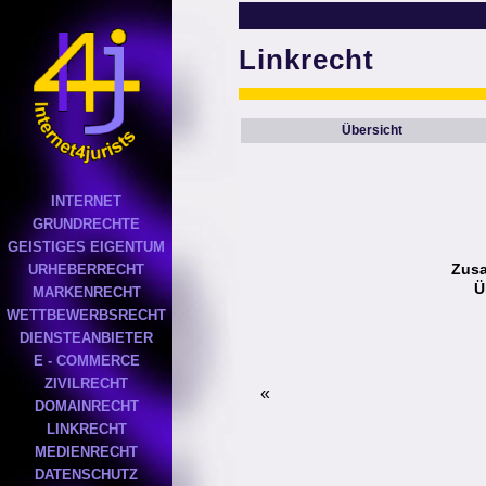
Linkrecht
Übersicht
INTERNET
GRUNDRECHTE
GEISTIGES EIGENTUM
Zus
URHEBERRECHT
Ü
MARKENRECHT
WETTBEWERBSRECHT
DIENSTEANBIETER
E - COMMERCE
ZIVILRECHT
«
DOMAINRECHT
LINKRECHT
MEDIENRECHT
DATENSCHUTZ