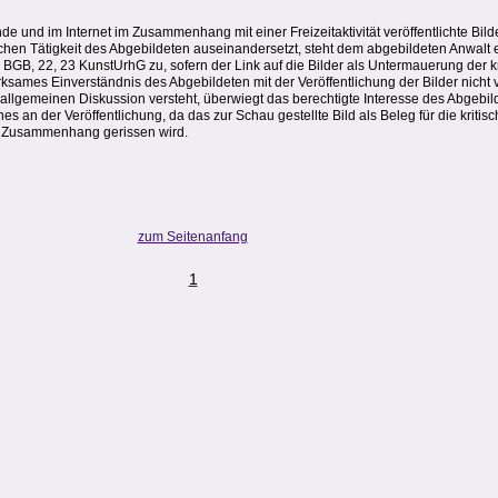
und im Internet im Zusammenhang mit einer Freizeitaktivität veröffentlichte Bilde
tlichen Tätigkeit des Abgebildeten auseinandersetzt, steht dem abgebildeten Anwalt 
GB, 22, 23 KunstUrhG zu, sofern der Link auf die Bilder als Untermauerung der 
wirksames Einverständnis des Abgebildeten mit der Veröffentlichung der Bilder nicht
 allgemeinen Diskussion versteht, überwiegt das berechtigte Interesse des Abgebil
 an der Veröffentlichung, da das zur Schau gestellte Bild als Beleg für die kritis
 Zusammenhang gerissen wird.
zum Seitenanfang
1