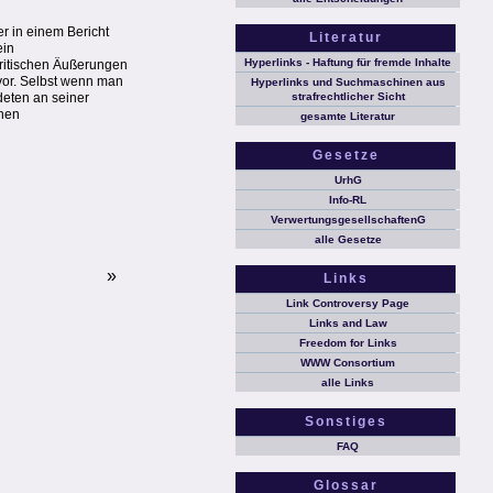
r in einem Bericht
Literatur
ein
Hyperlinks - Haftung für fremde Inhalte
kritischen Äußerungen
 vor. Selbst wenn man
Hyperlinks und Suchmaschinen aus
deten an seiner
strafrechtlicher Sicht
chen
gesamte Literatur
Gesetze
UrhG
Info-RL
VerwertungsgesellschaftenG
alle Gesetze
»
Links
Link Controversy Page
Links and Law
Freedom for Links
WWW Consortium
alle Links
Sonstiges
FAQ
Glossar