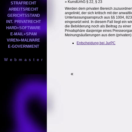
» KunstUrhG § 22, § 23
STRAFRECHT
Werden dem privaten Bereich zuzuordnende 
ARBEITSRECHT
angelinkt, der sich kritisch mit der anwal
GERICHTSSTAND
Unterlassungsanspruch aus §§ 1004, 823 B
INT. PRIVATRECHT
eingesetzt wird. In diesem Fall liegt ein 
die Bebilderung noch als Beitrag zu einer
HARD+SOFTWARE
Privatsphäre dasjenige eines Presseorganes
E-MAIL+SPAM
Meinungsäußerungen aus dem (privaten)
VIREN+MALWARE
Entscheidung bei JurPC
E-GOVERNMENT
W e b m a s t e r
«