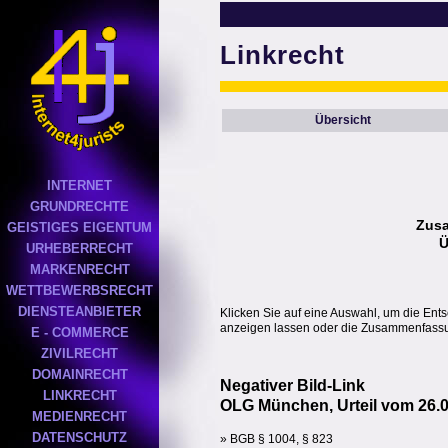
Linkrecht
Übersicht
INTERNET
GRUNDRECHTE
Zus
GEISTIGES EIGENTUM
Ü
URHEBERRECHT
MARKENRECHT
WETTBEWERBSRECHT
DIENSTEANBIETER
Klicken Sie auf eine Auswahl, um die Ent
anzeigen lassen oder die Zusammenfassun
E - COMMERCE
ZIVILRECHT
DOMAINRECHT
Negativer Bild-Link
LINKRECHT
OLG München, Urteil vom 26.0
MEDIENRECHT
DATENSCHUTZ
» BGB § 1004, § 823