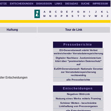
SETZE
ENTSCHEIDUNGEN
DISKUSSION
LINKS
DIES&DAS
SUCHE
IMPRESSUM
A
B
C
D
E
F
G
H
I
J
K
L
M
N
O
P
R
S
T
U
V
W
X
Z
Haftung
Tour de Link
Presseberichte
EU-Generalanwalt stärkt Verbot
weitreichender Vorratsdatenspeicherung
Digitaler Nachlass: Justizministerium
klärt über "postmortalen Datenschutz"
auf
EuGH-Generalanwalt: Nationale Gesetze
zur Vorratsdatenspeicherung
rechtswidrig
aller Entscheidungen
alle Presseberichte
Entscheidungen
Negativer Bild-Link
Nutzung eines Werks mittels Framing
Schöner Wetten - beschränkte
Linkhaftung von Presseorganen
alle Entscheidungen