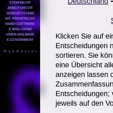
Deutschland
STRAFRECHT
ARBEITSRECHT
GERICHTSSTAND
INT. PRIVATRECHT
HARD+SOFTWARE
E-MAIL+SPAM
Klicken Sie auf e
VIREN+MALWARE
E-GOVERNMENT
Entscheidungen 
W e b m a s t e r
sortieren. Sie kö
eine Übersicht al
anzeigen lassen o
Zusammenfassun
Entscheidungen; 
jeweils auf den Vol