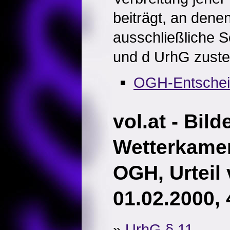
beiträgt, an dene
ausschließliche 
und d UrhG zuste
OGH-Entsche
vol.at - Bild
Wetterkame
OGH, Urteil
01.02.2000,
»
UrhG § 11