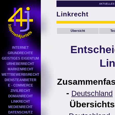
AKTUELLES
Linkrecht
Übersicht
Te
Entsche
INTERNET
GRUNDRECHTE
GEISTIGES EIGENTUM
Li
URHEBERRECHT
MARKENRECHT
WETTBEWERBSRECHT
Zusammenfa
DIENSTEANBIETER
E - COMMERCE
-
ZIVILRECHT
Deutschland
DOMAINRECHT
Übersichts
LINKRECHT
MEDIENRECHT
DATENSCHUTZ