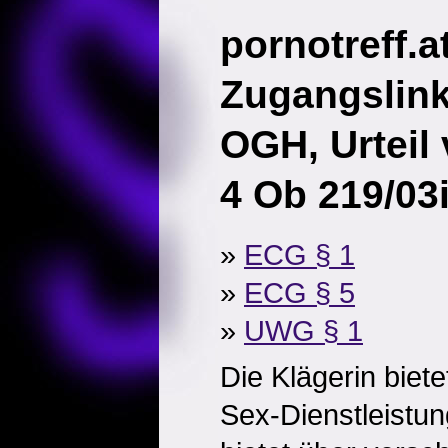
pornotreff.a
Zugangslin
OGH, Urteil
4 Ob 219/03
»
ECG § 1
»
ECG § 5
»
UWG § 1
Die Klägerin biete
Sex-Dienstleistun