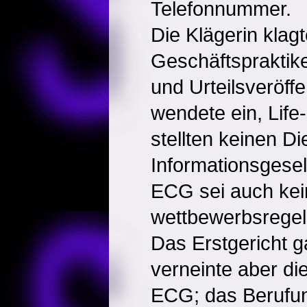
Telefonnummer.
Die Klägerin klag
Geschäftspraktik
und Urteilsveröff
wendete ein, Lif
stellten keinen Di
Informationsgesel
ECG sei auch kei
wettbewerbsrege
Das Erstgericht ga
verneinte aber d
ECG; das Berufun