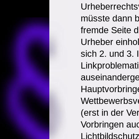
Urheberrechts
müsste dann be
fremde Seite d
Urheber einhol
sich 2. und 3. 
Linkproblemati
auseinanderge
Hauptvorbring
Wettbewerbsve
(erst in der V
Vorbringen au
Lichtbildschu