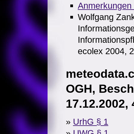
Anmerkungen 
Wolfgang Zankl
Informationsge
Informationspf
ecolex 2004, 
meteodata.
OGH, Besch
17.12.2002,
»
UrhG § 1
»
UWG § 1