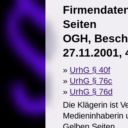
Firmendate
Seiten
OGH, Besch
27.11.2001, 
»
UrhG § 40f
»
UrhG § 76c
»
UrhG § 76d
Die Klägerin ist V
Medieninhaberin 
Gelben Seiten