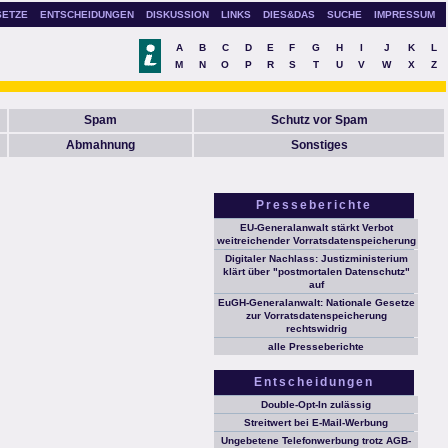
SETZE
ENTSCHEIDUNGEN
DISKUSSION
LINKS
DIES&DAS
SUCHE
IMPRESSUM
A
B
C
D
E
F
G
H
I
J
K
L
M
N
O
P
R
S
T
U
V
W
X
Z
Spam
Schutz vor Spam
Abmahnung
Sonstiges
Presseberichte
EU-Generalanwalt stärkt Verbot
weitreichender Vorratsdatenspeicherung
Digitaler Nachlass: Justizministerium
klärt über "postmortalen Datenschutz"
auf
EuGH-Generalanwalt: Nationale Gesetze
zur Vorratsdatenspeicherung
rechtswidrig
alle Presseberichte
Entscheidungen
Double-Opt-In zulässig
Streitwert bei E-Mail-Werbung
Ungebetene Telefonwerbung trotz AGB-