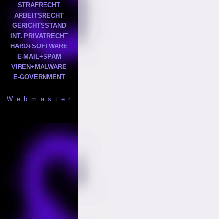
STRAFRECHT
ARBEITSRECHT
GERICHTSSTAND
INT. PRIVATRECHT
HARD+SOFTWARE
E-MAIL+SPAM
VIREN+MALWARE
E-GOVERNMENT
W e b m a s t e r