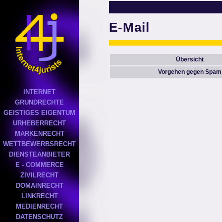
E-Mail
Übersicht
Vorgehen gegen Spam
INTERNET
GRUNDRECHTE
GEISTIGES EIGENTUM
URHEBERRECHT
MARKENRECHT
WETTBEWERBSRECHT
DIENSTEANBIETER
E - COMMERCE
ZIVILRECHT
DOMAINRECHT
LINKRECHT
MEDIENRECHT
DATENSCHUTZ