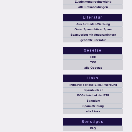
Zustimmung rechtswidrig
alle Entscheidungen
Literatur
Aus für E-Mail-Werbung
Guter Spam - böser Spam
Spamverbot mit Augenzwinkern
gesamte Literatur
Gesetze
ECG
TKG
alle Gesetze
Links
Initiative seriöse E-Mail-Werbung
Spambuch.at
ECG-Liste bei der RTR
Spamlaw
Spam-Meldung
alle Links
Sonstiges
FAQ