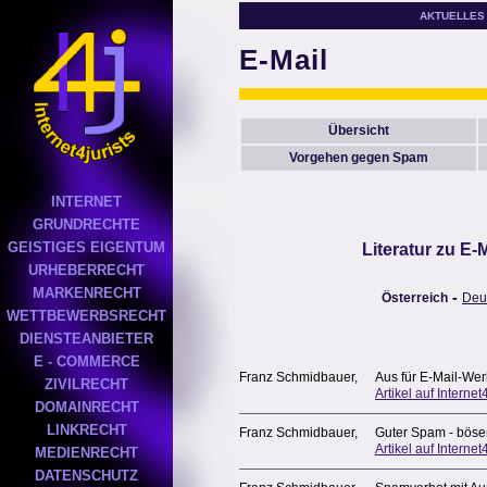
AKTUELLES
E-Mail
Übersicht
Vorgehen gegen Spam
INTERNET
GRUNDRECHTE
GEISTIGES EIGENTUM
Literatur zu E
URHEBERRECHT
MARKENRECHT
-
Österreich
Deu
WETTBEWERBSRECHT
DIENSTEANBIETER
E - COMMERCE
Franz Schmidbauer,
Aus für E-Mail-We
ZIVILRECHT
Artikel auf Internet4
DOMAINRECHT
LINKRECHT
Franz Schmidbauer,
Guter Spam - bös
Artikel auf Internet4
MEDIENRECHT
DATENSCHUTZ