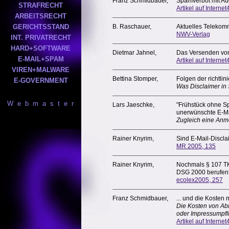
Franz Schmidbauer,
Spamverbot mit A
STRAFRECHT
Artikel auf Internet4
ARBEITSRECHT
GERICHTSSTAND
B. Raschauer,
Aktuelles Telekom
NWV-Verlag
INT. PRIVATRECHT
HARD+SOFTWARE
Dietmar Jahnel,
Das Versenden von 
E-MAIL+SPAM
Artikel auf Internet4
VIREN+MALWARE
Bettina Stomper,
Folgen der richtl
E-GOVERNMENT
Was Disclaimer in 
W e b m a s t e r
Lars Jaeschke,
"Frühstück ohne Sp
unerwünschte E-M
Zugleich eine Anm
Rainer Knyrim,
Sind E-Mail-Discla
MR 2005, 135
Rainer Knyrim,
Nochmals § 107 TK
DSG 2000 berufen
ecolex2005, 257
Franz Schmidbauer,
... und die Kosten
Die Kosten von A
oder Impressumpfli
Artikel auf Internet4