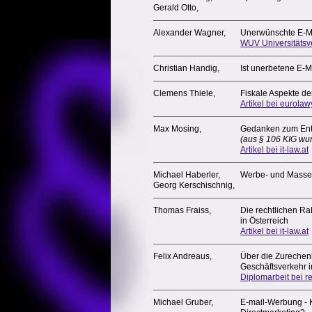
Gerald Otto,
Alexander Wagner,
Unerwünschte E-M
WUV Universitätsv
Christian Handig,
Ist unerbetene E-M
Clemens Thiele,
Fiskale Aspekte d
Artikel bei eurolaw
Max Mosing,
Gedanken zum Ent
(aus § 106 KIG wu
Artikel bei it-law.at
Michael Haberler,
Werbe- und Massen
Georg Kerschischnig,
Thomas Fraiss,
Die rechtlichen 
in Österreich
Artikel bei it-law.at
Felix Andreaus,
Über die Zurechenb
Geschäftsverkehr
Diplomarbeit bei r
Michael Gruber,
E-mail-Werbung - 