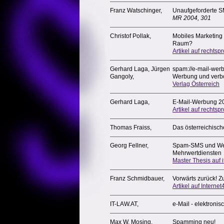
Franz Watschinger,
Unaufgeforderte 
MR 2004, 301
Christof Pollak,
Mobiles Marketing 
Raum?
Artikel auf rechtsp
Gerhard Laga, Jürgen
spam://e-mail-werb
Gangoly,
Werbung und ver
Verlag Österreich
Gerhard Laga,
E-Mail-Werbung 2
Artikel auf rechtsp
Thomas Fraiss,
Das österreichisc
Georg Fellner,
Spam-SMS und We
Mehrwertdiensten
Master Thesis auf i
Franz Schmidbauer,
Vorwärts zurück!
Artikel auf Internet4
IT-LAW.AT,
e-Mail - elektronis
Max W. Mosing,
Spamming neu!