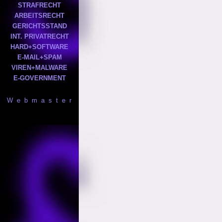
STRAFRECHT
ARBEITSRECHT
GERICHTSSTAND
INT. PRIVATRECHT
HARD+SOFTWARE
E-MAIL+SPAM
VIREN+MALWARE
E-GOVERNMENT
W e b m a s t e r