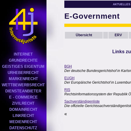
AKTUELLES
E-Government
Übersicht
ERV
Links z
INTERNET
GRUNDRECHTE
GEISTIGES EIGENTUM
BGH
Der deutsche Bundesgerichtshof in Karls
URHEBERRECHT
EUGH
MARKENRECHT
Der Europäische Gerichtshof in Luxembu
WETTBEWERBSRECHT
RIS
DIENSTEANBIETER
Rechtsinformationssystem der Republik Ö
E - COMMERCE
Sachverständigenliste
ZIVILRECHT
Die offizielle Gerichtssachverständigenli
DOMAINRECHT
«
LINKRECHT
MEDIENRECHT
DATENSCHUTZ