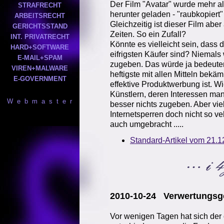
Der Film "Avatar" wurde mehr a
STRAFRECHT
herunter geladen - "raubkopiert"
ARBEITSRECHT
Gleichzeitig ist dieser Film aber
GERICHTSSTAND
Zeiten. So ein Zufall?
INT. PRIVATRECHT
Könnte es vielleicht sein, dass
HARD+SOFTWARE
eifrigsten Käufer sind? Niemals
E-MAIL+SPAM
zugeben. Das würde ja bedeuten
VIREN+MALWARE
heftigste mit allen Mitteln bekä
E-GOVERNMENT
effektive Produktwerbung ist. W
Künstlern, deren Interessen man 
W e b m a s t e r
besser nichts zugeben. Aber viel
Internetsperren doch nicht so 
auch umgebracht .....
Standard-Artikel vom 21.1
2010-10-24 Verwertungsge
Vor wenigen Tagen hat sich der