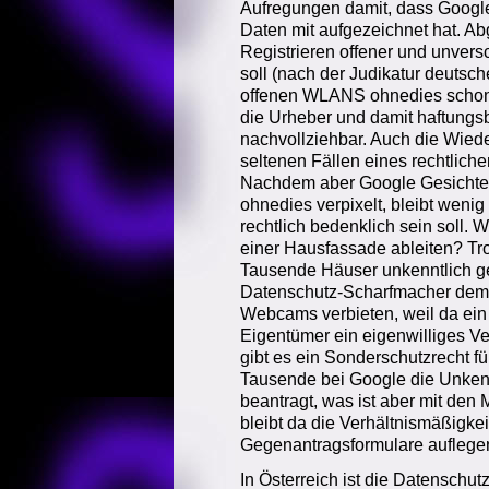
Aufregungen damit, dass Googl
Daten mit aufgezeichnet hat. A
Registrieren offener und unvers
soll (nach der Judikatur deutsch
offenen WLANS ohnedies schon d
die Urheber und damit haftungs
nachvollziehbar. Auch die Wied
seltenen Fällen eines rechtlich
Nachdem aber Google Gesichte
ohnedies verpixelt, bleibt weni
rechtlich bedenklich sein soll. 
einer Hausfassade ableiten? T
Tausende Häuser unkenntlich g
Datenschutz-Scharfmacher demn
Webcams verbieten, weil da ein
Eigentümer ein eigenwilliges V
gibt es ein Sonderschutzrecht 
Tausende bei Google die Unken
beantragt, was ist aber mit den
bleibt da die Verhältnismäßigkei
Gegenantragsformulare auflege
In Österreich ist die Datensch