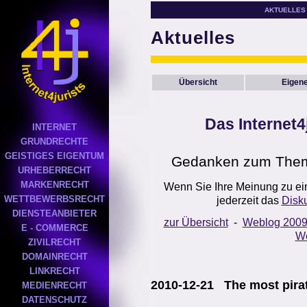
AKTUELLES
Aktuelles
Übersicht
Eigene
Das Internet4
INTERNET
GRUNDRECHTE
GEISTIGES EIGENTUM
Gedanken zum Theme
URHEBERRECHT
MARKENRECHT
Wenn Sie Ihre Meinung zu ei
WETTBEWERBSRECHT
jederzeit das
Disk
DIENSTEANBIETER
zur Übersicht
-
Weblog 200
E - COMMERCE
We
ZIVILRECHT
DOMAINRECHT
LINKRECHT
2010-12-21 The most pira
MEDIENRECHT
DATENSCHUTZ