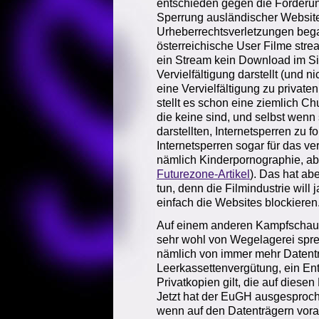
entschieden gegen die Forderung
Sperrung ausländischer Website
Urheberrechtsverletzungen beg
österreichische User Filme str
ein Stream kein Download im Si
Vervielfältigung darstellt (und n
eine Vervielfältigung zu private
stellt es schon eine ziemlich Ch
die keine sind, und selbst wenn
darstellten, Internetsperren zu 
Internetsperren sogar für das ve
nämlich Kinderpornographie, ab
Futurezone-Artikel
). Das hat ab
tun, denn die Filmindustrie wil
einfach die Websites blockieren
Auf einem anderen Kampfschaup
sehr wohl von Wegelagerei spre
nämlich von immer mehr Datent
Leerkassettenvergütung, ein Entg
Privatkopien gilt, die auf diese
Jetzt hat der EuGH ausgesproche
wenn auf den Datenträgern vorau