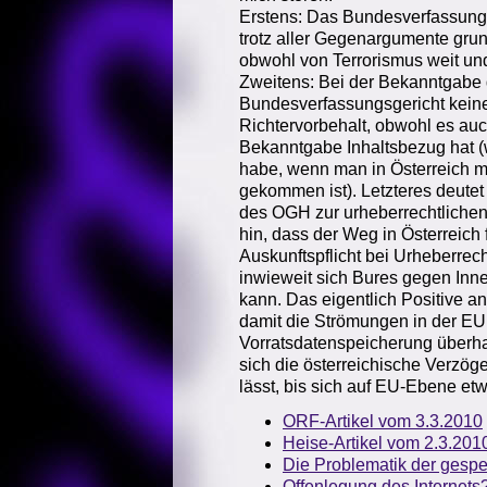
Erstens: Das Bundesverfassungs
trotz aller Gegenargumente grun
obwohl von Terrorismus weit und 
Zweitens: Bei der Bekanntgabe 
Bundesverfassungsgericht keine
Richtervorbehalt, obwohl es auch
Bekanntgabe Inhaltsbezug hat 
habe, wenn man in Österreich 
gekommen ist). Letzteres deut
des OGH zur urheberrechtlichen 
hin, dass der Weg in Österreich f
Auskunftspflicht bei Urheberrec
inwieweit sich Bures gegen Inn
kann. Das eigentlich Positive a
damit die Strömungen in der EU 
Vorratsdatenspeicherung überha
sich die österreichische Verzöge
lässt, bis sich auf EU-Ebene etw
ORF-Artikel vom 3.3.2010
Heise-Artikel vom 2.3.201
Die Problematik der gespe
Offenlegung des Internets