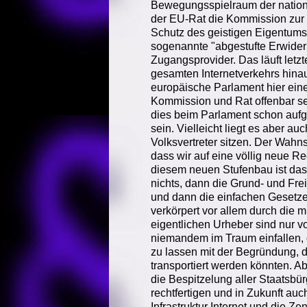
Bewegungsspielraum der nationa
der EU-Rat die Kommission zur
Schutz des geistigen Eigentums 
sogenannte "abgestufte Erwider
Zugangsprovider. Das läuft letzt
gesamten Internetverkehrs hinau
europäische Parlament hier ein
Kommission und Rat offenbar seh
dies beim Parlament schon aufg
sein. Vielleicht liegt es aber au
Volksvertreter sitzen. Der Wahns
dass wir auf eine völlig neue R
diesem neuen Stufenbau ist da
nichts, dann die Grund- und Fr
und dann die einfachen Gesetze
verkörpert vor allem durch die 
eigentlichen Urheber sind nur vo
niemandem im Traum einfallen,
zu lassen mit der Begründung, 
transportiert werden könnten. A
die Bespitzelung aller Staatsbü
rechtfertigen und in Zukunft au
Infrastruktur Internet und die Z