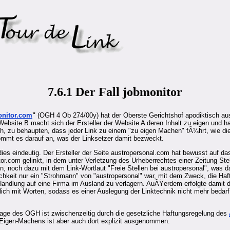
7.6.1 Der Fall jobmonitor
nitor.com
"
(OGH 4 Ob 274/00y) hat der Oberste Gerichtshof apodiktisch au
Website B macht sich der Ersteller der Website A deren Inhalt zu eigen und h
sch, zu behaupten, dass jeder Link zu einem "zu eigen Machen" fÃ¼hrt, wie d
ommt es darauf an, was der Linksetzer damit bezweckt.
 dies eindeutig. Der Ersteller der Seite austropersonal.com hat bewusst auf d
or.com gelinkt, in dem unter Verletzung des Urheberrechtes einer Zeitung Ste
en, noch dazu mit dem Link-Wortlaut "Freie Stellen bei austropersonal", was d
lichkeit nur ein "Strohmann" von "austropersonal" war, mit dem Zweck, die Haf
andlung auf eine Firma im Ausland zu verlagern. AuÃŸerdem erfolgte damit 
h mit Worten, sodass es einer Auslegung der Linktechnik nicht mehr bedarf;
age des OGH ist zwischenzeitig durch die gesetzliche Haftungsregelung des
-Eigen-Machens ist aber auch dort explizit ausgenommen.