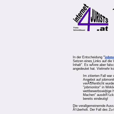
In der Entscheidung
"
jobmo
Setzen eines Links auf die 
Inhalt". Es wÃ¤re aber fal
angedeutet hat. Vielmehr k
Im zitierten Fall war
Angebot auf jobmonit
verÃ¶ffentlicht wurd
"jobmonitor" in Wirk
wettbewerbswidrige H
Machen" ausdrÃ¼cklic
bereits eindeutig!
Die verallgemeinernde Auss
Ã¼berholt. Der Fall des Zu