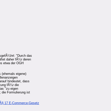
sgefÃ¼hrt: "Durch das
aftet daher fÃ¼r deren
ies etwa der OGH
as (ehemals eigene)
llenanzeigen
arauf hindeutet, dass
tung fÃ¼r die
das "zu eigen
 die Formulierung ist
Â§ 17 E-Commerce-Gesetz