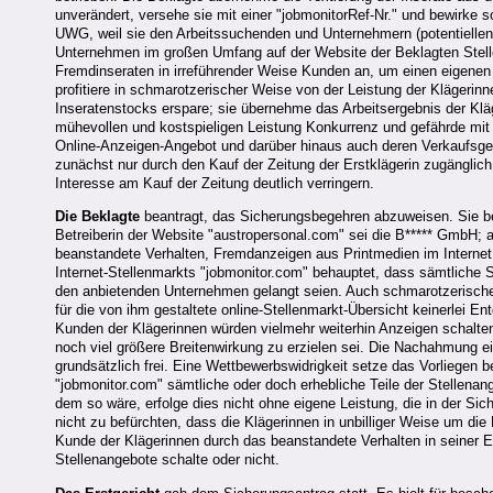
unverändert, versehe sie mit einer "jobmonitorRef-Nr." und bewirke s
UWG, weil sie den Arbeitssuchenden und Unternehmern (potentiellen 
Unternehmen im großen Umfang auf der Website der Beklagten Stelle
Fremdinseraten in irreführender Weise Kunden an, um einen eigene
profitiere in schmarotzerischer Weise von der Leistung der Klägerin
Inseratenstocks erspare; sie übernehme das Arbeitsergebnis der Kläg
mühevollen und kostspieligen Leistung Konkurrenz und gefährde mit 
Online-Anzeigen-Angebot und darüber hinaus auch deren Verkaufsge
zunächst nur durch den Kauf der Zeitung der Erstklägerin zugänglich
Interesse am Kauf der Zeitung deutlich verringern.
Die Beklagte
beantragt, das Sicherungsbegehren abzuweisen. Sie bes
Betreiberin der Website "austropersonal.com" sei die B***** GmbH; 
beanstandete Verhalten, Fremdanzeigen aus Printmedien im Internet 
Internet-Stellenmarkts "jobmonitor.com" behauptet, dass sämtliche 
den anbietenden Unternehmen gelangt seien. Auch schmarotzerische A
für die von ihm gestaltete online-Stellenmarkt-Übersicht keinerlei 
Kunden der Klägerinnen würden vielmehr weiterhin Anzeigen schalten 
noch viel größere Breitenwirkung zu erzielen sei. Die Nachahmung e
grundsätzlich frei. Eine Wettbewerbswidrigkeit setze das Vorliegen 
"jobmonitor.com" sämtliche oder doch erhebliche Teile der Stellenan
dem so wäre, erfolge dies nicht ohne eigene Leistung, die in der Si
nicht zu befürchten, dass die Klägerinnen in unbilliger Weise um die F
Kunde der Klägerinnen durch das beanstandete Verhalten in seiner E
Stellenangebote schalte oder nicht.