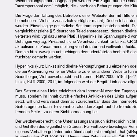
Wiederholungsgefahr ausgegangen werden. Ein Zugriff auf die Domai
"austropersonal.com" möglich, die - nach den Behauptungen der Kläg
Die Frage der Haftung des Betreibers einer Website, der mit Hilfe ein
betriebenen - Website zusätzlich verfügbar macht, für den Inhalt de
worden. Einschlägige gesetzliche Bestimmungen bestehen nicht. Die 
vergleichbar (siehe § 5 deutsches Teledienstegesetz, dessen direk
vertreten wird; vgl dazu etwa Plaß, Hyperlinks im Spannungsfeld v
Bettinger/Freytag, Privatrechtliche Verantwortlichkeit für Links, CR 
aktualisierte - Zusammenstellung von Literatur und weltweiter Judik
Domain http: www.jura.uni-tuebingen.de/student/stefan.bechtold/ ab
fruchtbar gemacht werden.
Hyperlinks (kurz Links) sind direkte Verknüpfungen zu einzelnen o
die bei Aktivierung von einer Website zu einer anderen Website führ
Seidelberger, Wettbewerbsrecht und Internet, RdW 2000, 518 ff [522 
Links, K&R 2000, 20 ff; im folgenden wird der Begriff Link ganz allg
Das Setzen eines Links erleichtert dem Internet-Nutzer den Zugang 
muss, sondern ihr Inhalt durch einfaches Anklicken des Links aufge
setzt, will und veranlasst demnach zurechenbar, dass der Internet-Nu
Seite zugreifen kann. Er vermittelt also den Zugriff auf die fremde 
fremden Seite - zu deren Sichtbarmachung bei.
Der wettbewerbsrechtliche Unterlassungsanspruch richtet sich nicht n
und Gehilfen des eigentlichen Störers. Für wettbewerbswidriges Ver
eigenes Verhalten gefördert oder überhaupt erst ermöglicht hat (stRs
Mietschulden; ÖBl 1998, 33 - Ungarischer Zahnarzt mwN; ÖBl 1999, 