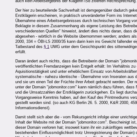
auch kein Arbeitsergebnis der Klägerin iSd zitierten Rechtsprechung.
Der hier zu beurteilende Sachverhalt ist demgegenüber dadurch geken
Erstklägerin erscheinen, in praktisch unveränderter Form ins Internet 
Übernahme eines Arbeitsergebnisses durch technischen Vorgang vor 
Beklagte in diesem Zusammenhang als eigene Leistung des Betreibe
verschiedensten Quellen" hinweist, ändert dies nichts daran, dass d
abgesehen - wörtlich in die Website übernommen werden; anders als
2000, 334 = ÖBl-LS 2000/35 kann darin kein ins Gewicht fallender 
Tatbestand des
§ 1
UWG unter dem Gesichtspunkt des sittenwidrigen
erfüllt.
Daran ändert auch nichts, dass die Betreiberin der Domain "jobmonito
veröffentlichten Fremdanzeigen kein Entgelt erhält: Im Verhältnis zu
Aquisitionstätigkeit und unter erheblichem Einsatz von Arbeitskräf
systematische - nahezu identische - Übernahme von Inseraten aus de
und sie um einen Teil der Früchte ihrer Arbeit gebracht werden. Der r
unter der Domain "jobmonitor.com" kann nämlich dazu führen, dass Nu
und die Umsatzzahlen der Erstklägerin zurückgehen. Es liegt durcha
Vorgangsweise Kenntnis haben, auf den Kauf des Printmediums verzic
gestellt worden sind. (so auch KG Berlin 26. 5. 2000, K&R 2000, 4
Informationsdienst).
Damit stellt sich aber die - vom Rekursgericht infolge einer unricht
Inhalt der Website mit der Domain "jobmonitor.com". Bescheinigt ist,
dieser Domain verloren hat; insoweit kann ihr ein zukünftiges wettb
bestehenden Einflussmöglichkeit trotz Umregistrierung der Domain)