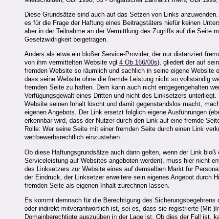
Diese Grundsätze sind auch auf das Setzen von Links anzuwenden. 
es für die Frage der Haftung eines Beitragstäters hiefür keinen Unte
aber in der Teilnahme an der Vermittlung des Zugriffs auf die Seite mi
Gesetzwidrigkeit beigetragen.
Anders als etwa ein bloßer Service-Provider, der nur distanziert fremd
von ihm vermittelten Website vgl
4 Ob 166/00s
), gliedert der auf se
fremden Website so räumlich und sachlich in seine eigene Website ei
dass seine Website ohne die fremde Leistung nicht so vollständig wäre
fremden Seite zu haften. Dem kann auch nicht entgegengehalten werde
Verfügungsgewalt eines Dritten und nicht des Linksetzers unterliegt.
Website seinen Inhalt löscht und damit gegenstandslos macht, mach
eigenen Angebots. Der Link ersetzt folglich eigene Ausführungen (
erkennbar wird, dass der Nutzer durch den Link auf eine fremde Seite
Rolle: Wer seine Seite mit einer fremden Seite durch einen Link ver
wettbewerbsrechtlich einzustehen.
Ob diese Haftungsgrundsätze auch dann gelten, wenn der Link bloß e
Serviceleistung auf Websites angeboten werden), muss hier nicht en
des Linksetzers zur Website eines auf demselben Markt für Personalv
der Eindruck, der Linksetzer erweitere sein eigenes Angebot durch H
fremden Seite als eigenen Inhalt zurechnen lassen.
Es kommt demnach für die Berechtigung des Sicherungsbegehrens dar
oder indirekt mitverantwortlich ist, sei es, dass sie registrierte (Mi
Domainberechtigte auszuüben in der Lage ist. Ob dies der Fall ist, k