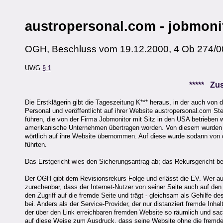
austropersonal.com - jobmoni
OGH, Beschluss vom 19.12.2000, 4 Ob 274/0
UWG
§ 1
***** Z
Die Erstklägerin gibt die Tageszeitung K*** heraus, in der auch von d
Personal und veröffentlicht auf ihrer Website austropersonal.com S
führen, die von der Firma Jobmonitor mit Sitz in den USA betrieben w
amerikanische Unternehmen übertragen worden. Von diesem wurden St
wörtlich auf ihre Website übernommen. Auf diese wurde sodann von de
führten.
Das Erstgericht wies den Sicherungsantrag ab; das Rekursgericht be
Der OGH gibt dem Revisionsrekurs Folge und erlässt die EV. Wer auf
zurechenbar, dass der Internet-Nutzer von seiner Seite auch auf den 
den Zugriff auf die fremde Seite und trägt - gleichsam als Gehilfe 
bei. Anders als der Service-Provider, der nur distanziert fremde Inhal
der über den Link erreichbaren fremden Website so räumlich und sachl
auf diese Weise zum Ausdruck, dass seine Website ohne die fremde Le