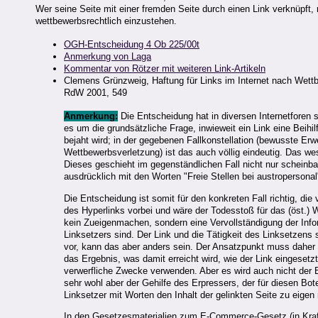
Wer seine Seite mit einer fremden Seite durch einen Link verknüpft,
wettbewerbsrechtlich einzustehen.
OGH-Entscheidung 4 Ob 225/00t
Anmerkung von Laga
Kommentar von Rötzer mit weiteren Link-Artikeln
Clemens Grünzweig, Haftung für Links im Internet nach Wett
RdW 2001, 549
Anmerkung:
Die Entscheidung hat in diversen Internetforen 
es um die grundsätzliche Frage, inwieweit ein Link eine Beihi
bejaht wird; in der gegebenen Fallkonstellation (bewusste E
Wettbewerbsverletzung) ist das auch völlig eindeutig. Das we
Dieses geschieht im gegenständlichen Fall nicht nur scheinba
ausdrücklich mit den Worten "Freie Stellen bei austropersonal
Die Entscheidung ist somit für den konkreten Fall richtig, di
des Hyperlinks vorbei und wäre der Todesstoß für das (öst.) 
kein Zueigenmachen, sondern eine Vervollständigung der Infor
Linksetzers sind. Der Link und die Tätigkeit des Linksetzens si
vor, kann das aber anders sein. Der Ansatzpunkt muss daher 
das Ergebnis, was damit erreicht wird, wie der Link eingesetz
verwerfliche Zwecke verwenden. Aber es wird auch nicht der Bri
sehr wohl aber der Gehilfe des Erpressers, der für diesen Bo
Linksetzer mit Worten den Inhalt der gelinkten Seite zu eigen
In den Gesetzesmaterialien zum E-Commerce-Gesetz (in Kraft