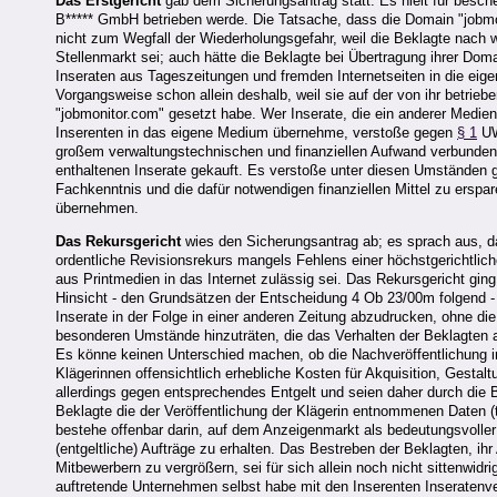
Das Erstgericht
gab dem Sicherungsantrag statt. Es hielt für besch
B***** GmbH betrieben werde. Die Tatsache, dass die Domain "jobmonit
nicht zum Wegfall der Wiederholungsgefahr, weil die Beklagte nach 
Stellenmarkt sei; auch hätte die Beklagte bei Übertragung ihrer Do
Inseraten aus Tageszeitungen und fremden Internetseiten in die eige
Vorgangsweise schon allein deshalb, weil sie auf der von ihr betrie
"jobmonitor.com" gesetzt habe. Wer Inserate, die ein anderer Medi
Inserenten in das eigene Medium übernehme, verstoße gegen
§ 1
UW
großem verwaltungstechnischen und finanziellen Aufwand verbunde
enthaltenen Inserate gekauft. Es verstoße unter diesen Umständen 
Fachkenntnis und die dafür notwendigen finanziellen Mittel zu ersp
übernehmen.
Das Rekursgericht
wies den Sicherungsantrag ab; es sprach aus, 
ordentliche Revisionsrekurs mangels Fehlens einer höchstgerichtli
aus Printmedien in das Internet zulässig sei. Das Rekursgericht ging
Hinsicht - den Grundsätzen der Entscheidung 4 Ob 23/00m folgend - d
Inserate in der Folge in einer anderen Zeitung abzudrucken, ohne d
besonderen Umstände hinzuträten, die das Verhalten der Beklagten al
Es könne keinen Unterschied machen, ob die Nachveröffentlichung in
Klägerinnen offensichtlich erhebliche Kosten für Akquisition, Gestal
allerdings gegen entsprechendes Entgelt und seien daher durch die B
Beklagte die der Veröffentlichung der Klägerin entnommenen Daten (tr
bestehe offenbar darin, auf dem Anzeigenmarkt als bedeutungsvoller 
(entgeltliche) Aufträge zu erhalten. Das Bestreben der Beklagten, 
Mitbewerbern zu vergrößern, sei für sich allein noch nicht sittenwid
auftretende Unternehmen selbst habe mit den Inserenten Inseratenve