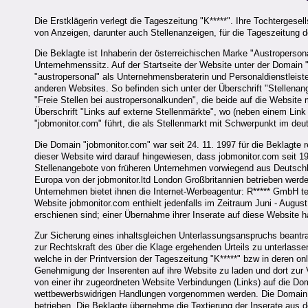
Die Erstklägerin verlegt die Tageszeitung "K*****". Ihre Tochtergesell
von Anzeigen, darunter auch Stellenanzeigen, für die Tageszeitung de
Die Beklagte ist Inhaberin der österreichischen Marke "Austroperso
Unternehmenssitz. Auf der Startseite der Website unter der Domain
"austropersonal" als Unternehmensberaterin und Personaldienstleiste
anderen Websites. So befinden sich unter der Überschrift "Stellenang
"Freie Stellen bei austropersonalkunden", die beide auf die Website
Überschrift "Links auf externe Stellenmärkte", wo (neben einem Lin
"jobmonitor.com" führt, die als Stellenmarkt mit Schwerpunkt im deu
Die Domain "jobmonitor.com" war seit 24. 11. 1997 für die Beklagte reg
dieser Website wird darauf hingewiesen, dass jobmonitor.com seit 1
Stellenangebote von früheren Unternehmen vorwiegend aus Deutschla
Europa von der jobmonitor.ltd London Großbritannien betrieben werde.
Unternehmen bietet ihnen die Internet-Werbeagentur: R***** GmbH tel:
Website jobmonitor.com enthielt jedenfalls im Zeitraum Juni - August 
erschienen sind; einer Übernahme ihrer Inserate auf diese Website 
Zur Sicherung eines inhaltsgleichen Unterlassungsanspruchs beant
zur Rechtskraft des über die Klage ergehenden Urteils zu unterlass
welche in der Printversion der Tageszeitung "K*****" bzw in deren on
Genehmigung der Inserenten auf ihre Website zu laden und dort zur
von einer ihr zugeordneten Website Verbindungen (Links) auf die Do
wettbewerbswidrigen Handlungen vorgenommen werden. Die Domain 
betrieben. Die Beklagte übernehme die Textierung der Inserate aus