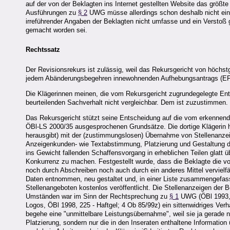
auf der von der Beklagten ins Internet gestellten Website das größt
Ausführungen zu
§ 2
UWG müsse allerdings schon deshalb nicht ein
irreführender Angaben der Beklagten nicht umfasse und ein Verstoß
gemacht worden sei.
Rechtssatz
Der Revisionsrekurs ist zulässig, weil das Rekursgericht von höchst
jedem Abänderungsbegehren innewohnenden Aufhebungsantrags (EFS
Die Klägerinnen meinen, die vom Rekursgericht zugrundegelegte En
beurteilenden Sachverhalt nicht vergleichbar. Dem ist zuzustimmen.
Das Rekursgericht stützt seine Entscheidung auf die vom erkennen
ÖBl-LS 2000/35 ausgesprochenen Grundsätze. Die dortige Klägerin hat
herausgibt) mit der (zustimmungslosen) Übernahme von Stellenanzeige
Anzeigenkunden- wie Textabstimmung, Platzierung und Gestaltung der
ins Gewicht fallenden Schaffensvorgang in erheblichen Teilen glat
Konkurrenz zu machen. Festgestellt wurde, dass die Beklagte die von
noch durch Abschreiben noch auch durch ein anderes Mittel vervielfäl
Daten entnommen, neu gestaltet und, in einer Liste zusammengefas
Stellenangeboten kostenlos veröffentlicht. Die Stellenanzeigen der B
Umständen war im Sinn der Rechtsprechung zu
§ 1
UWG (ÖBl 1993, 1
Logos, ÖBl 1998, 225 - Haftgel; 4 Ob 85/99z) ein sittenwidriges Ver
begehe eine "unmittelbare Leistungsübernahme", weil sie ja gerade 
Platzierung, sondern nur die in den Inseraten enthaltene Informatio