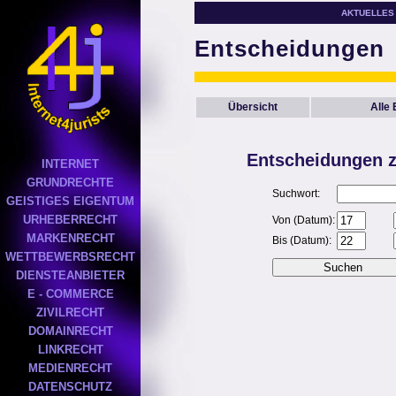
AKTUELLES
Entscheidungen
Übersicht
Alle
Entscheidungen z
INTERNET
GRUNDRECHTE
Suchwort:
GEISTIGES EIGENTUM
URHEBERRECHT
Von (Datum):
MARKENRECHT
Bis (Datum):
WETTBEWERBSRECHT
DIENSTEANBIETER
E - COMMERCE
ZIVILRECHT
DOMAINRECHT
LINKRECHT
MEDIENRECHT
DATENSCHUTZ