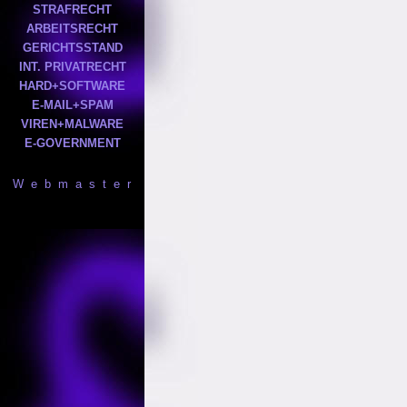
STRAFRECHT
ARBEITSRECHT
GERICHTSSTAND
INT. PRIVATRECHT
HARD+SOFTWARE
E-MAIL+SPAM
VIREN+MALWARE
E-GOVERNMENT
W e b m a s t e r