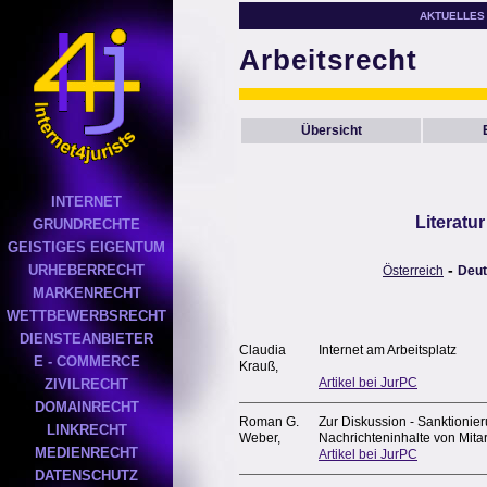
AKTUELLES
Arbeitsrecht
Übersicht
INTERNET
Literatu
GRUNDRECHTE
GEISTIGES EIGENTUM
-
URHEBERRECHT
Österreich
Deut
MARKENRECHT
WETTBEWERBSRECHT
DIENSTEANBIETER
Claudia
Internet am Arbeitsplatz
E - COMMERCE
Krauß,
Artikel bei JurPC
ZIVILRECHT
DOMAINRECHT
Roman G.
Zur Diskussion - Sanktionie
LINKRECHT
Weber,
Nachrichteninhalte von Mitar
MEDIENRECHT
Artikel bei JurPC
DATENSCHUTZ