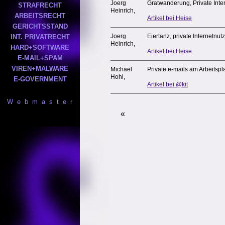
Joerg
Gratwanderung, Private Inter
STRAFRECHT
Heinrich,
ARBEITSRECHT
Artikel bei Heise
GERICHTSSTAND
Joerg
Eiertanz, private Internetnu
INT. PRIVATRECHT
Heinrich,
HARD+SOFTWARE
Artikel bei Heise
E-MAIL+SPAM
VIREN+MALWARE
Michael
Private e-mails am Arbeitspl
Hohl,
E-GOVERNMENT
Artikel bei @kit
W e b m a s t e r
«