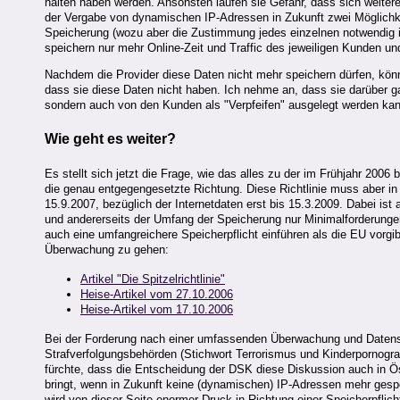
halten haben werden. Ansonsten laufen sie Gefahr, dass sich weite
der Vergabe von dynamischen IP-Adressen in Zukunft zwei Möglichke
Speicherung (wozu aber die Zustimmung jedes einzelnen notwendig is
speichern nur mehr Online-Zeit und Traffic des jeweiligen Kunden u
Nachdem die Provider diese Daten nicht mehr speichern dürfen, könn
dass sie diese Daten nicht haben. Ich nehme an, dass sie darüber gar 
sondern auch von den Kunden als "Verpfeifen" ausgelegt werden kan
Wie geht es weiter?
Es stellt sich jetzt die Frage, wie das alles zu der im Frühjahr 200
die genau entgegengesetzte Richtung. Diese Richtlinie muss aber in 
15.9.2007, bezüglich der Internetdaten erst bis 15.3.2009. Dabei ist
und andererseits der Umfang der Speicherung nur Minimalforderunge
auch eine umfangreichere Speicherpflicht einführen als die EU vorg
Überwachung zu gehen:
Artikel "Die Spitzelrichtlinie"
Heise-Artikel vom 27.10.2006
Heise-Artikel vom 17.10.2006
Bei der Forderung nach einer umfassenden Überwachung und Datens
Strafverfolgungsbehörden (Stichwort Terrorismus und Kinderpornograp
fürchte, dass die Entscheidung der DSK diese Diskussion auch in Öst
bringt, wenn in Zukunft keine (dynamischen) IP-Adressen mehr gespei
wird von dieser Seite enormer Druck in Richtung einer Speicherpfli