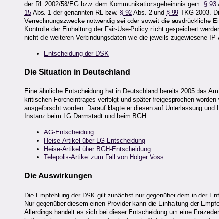
der RL 2002/58/EG bzw. dem Kommunikationsgeheimnis gem.
§ 93
15
Abs. 1 der genannten RL bzw.
§ 92
Abs. 2 und
§ 99
TKG 2003. Die
Verrechnungszwecke notwendig sei oder soweit die ausdrückliche Einw
Kontrolle der Einhaltung der Fair-Use-Policy nicht gespeichert werd
nicht die weiteren Verbindungsdaten wie die jeweils zugewiesene IP-
Entscheidung der DSK
Die Situation in Deutschland
Eine ähnliche Entscheidung hat in Deutschland bereits 2005 das Amt
kritischen Foreneintrages verfolgt und später freigesprochen worde
ausgeforscht worden. Darauf klagte er diesen auf Unterlassung und
Instanz beim LG Darmstadt und beim BGH.
AG-Entscheidung
Heise-Artikel über LG-Entscheidung
Heise-Artikel über BGH-Entscheidung
Telepolis-Artikel zum Fall von Holger Voss
Die Auswirkungen
Die Empfehlung der DSK gilt zunächst nur gegenüber dem in der Ent
Nur gegenüber diesem einen Provider kann die Einhaltung der Empf
Allerdings handelt es sich bei dieser Entscheidung um eine Präzedenz