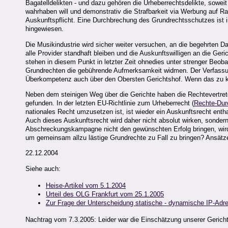
Bagatelldelikten - und dazu gehören die Urheberrechtsdelikte, sowei
wahrhaben will und demonstrativ die Strafbarkeit via Werbung auf R
Auskunftspflicht. Eine Durchbrechung des Grundrechtsschutzes ist in
hingewiesen.
Die Musikindustrie wird sicher weiter versuchen, an die begehrten D
alle Provider standhaft bleiben und die Auskunftswilligen an die Ge
stehen in diesem Punkt in letzter Zeit ohnedies unter strenger Beoba
Grundrechten die gebührende Aufmerksamkeit widmen. Der Verfassun
Überkompetenz auch über den Obersten Gerichtshof. Wenn das zu kein
Neben dem steinigen Weg über die Gerichte haben die Rechtevertre
gefunden. In der letzten EU-Richtlinie zum Urheberrecht (
Rechte-Dur
nationales Recht umzusetzen ist, ist wieder ein Auskunftsrecht enth
Auch dieses Auskunftsrecht wird daher nicht absolut wirken, sonder
Abschreckungskampagne nicht den gewünschten Erfolg bringen, wird
um gemeinsam allzu lästige Grundrechte zu Fall zu bringen? Ansätze
22.12.2004
Siehe auch:
Heise-Artikel vom 5.1.2004
Urteil des OLG Frankfurt vom 25.1.2005
Zur Frage der Unterscheidung statische - dynamische IP-Adr
Nachtrag vom 7.3.2005: Leider war die Einschätzung unserer Gericht