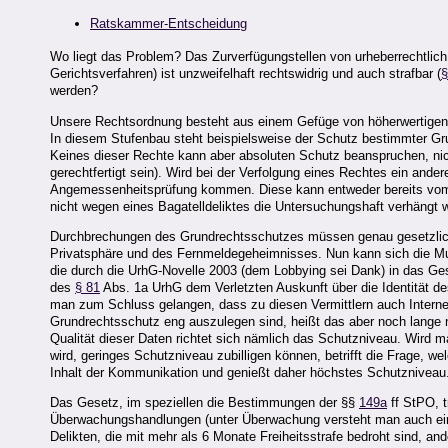
Ratskammer-Entscheidung
Wo liegt das Problem? Das Zurverfügungstellen von urheberrechtlich
Gerichtsverfahren) ist unzweifelhaft rechtswidrig und auch strafbar (
§
werden?
Unsere Rechtsordnung besteht aus einem Gefüge von höherwertigen 
In diesem Stufenbau steht beispielsweise der Schutz bestimmter Gr
Keines dieser Rechte kann aber absoluten Schutz beanspruchen, nic
gerechtfertigt sein). Wird bei der Verfolgung eines Rechtes ein ander
Angemessenheitsprüfung kommen. Diese kann entweder bereits vom G
nicht wegen eines Bagatelldeliktes die Untersuchungshaft verhängt 
Durchbrechungen des Grundrechtsschutzes müssen genau gesetzlich 
Privatsphäre und des Fernmeldegeheimnisses. Nun kann sich die Mus
die durch die UrhG-Novelle 2003 (dem Lobbying sei Dank) in das G
des
§ 81
Abs. 1a UrhG dem Verletzten Auskunft über die Identität 
man zum Schluss gelangen, dass zu diesen Vermittlern auch Intern
Grundrechtsschutz eng auszulegen sind, heißt das aber noch lange n
Qualität dieser Daten richtet sich nämlich das Schutzniveau. Wird 
wird, geringes Schutzniveau zubilligen können, betrifft die Frage, w
Inhalt der Kommunikation und genießt daher höchstes Schutzniveau
Das Gesetz, im speziellen die Bestimmungen der §§
149a
ff StPO, 
Überwachungshandlungen (unter Überwachung versteht man auch eine
Delikten, die mit mehr als 6 Monate Freiheitsstrafe bedroht sind, and