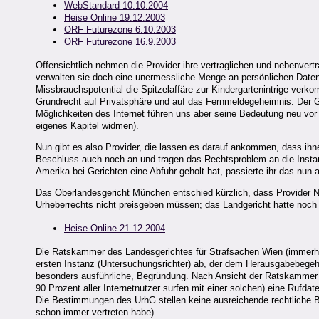
WebStandard 10.10.2004
Heise Online 19.12.2003
ORF Futurezone 6.10.2003
ORF Futurezone 16.9.2003
Offensichtlich nehmen die Provider ihre vertraglichen und nebenvert
verwalten sie doch eine unermessliche Menge an persönlichen Daten a
Missbrauchspotential die Spitzelaffäre zur Kindergartenintrige verk
Grundrecht auf Privatsphäre und auf das Fernmeldegeheimnis. Der Grun
Möglichkeiten des Internet führen uns aber seine Bedeutung neu vor 
eigenes Kapitel widmen).
Nun gibt es also Provider, die lassen es darauf ankommen, dass ihn
Beschluss auch noch an und tragen das Rechtsproblem an die Instanz
Amerika bei Gerichten eine Abfuhr geholt hat, passierte ihr das nun
Das Oberlandesgericht München entschied kürzlich, dass Provider Nu
Urheberrechts nicht preisgeben müssen; das Landgericht hatte noch 
Heise-Online 21.12.2004
Die Ratskammer des Landesgerichtes für Strafsachen Wien (immerhin 
ersten Instanz (Untersuchungsrichter) ab, der dem Herausgabebegehre
besonders ausführliche, Begründung. Nach Ansicht der Ratskammer
90 Prozent aller Internetnutzer surfen mit einer solchen) eine Rufd
Die Bestimmungen des UrhG stellen keine ausreichende rechtliche Bas
schon immer vertreten habe).