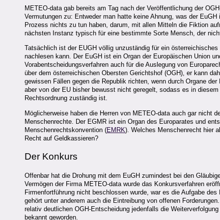
METEO-data gab bereits am Tag nach der Veröffentlichung der OGH
Vermutungen zu: Entweder man hatte keine Ahnung, was der EuGH ist
Prozess nichts zu tun haben, darum, mit allen Mitteln die Fiktion a
nächsten Instanz typisch für eine bestimmte Sorte Mensch, der nicht
Tatsächlich ist der EUGH völlig unzuständig für ein österreichische
nachlesen kann. Der EuGH ist ein Organ der Europäischen Union und
Vorabentscheidungsverfahren auch für die Auslegung von Europarech
über dem österreichischen Obersten Gerichtshof (OGH), er kann da
gewissen Fällen gegen die Republik richten, wenn durch Organe der
aber von der EU bisher bewusst nicht geregelt, sodass es in diese
Rechtsordnung zuständig ist.
Möglicherweise haben die Herren von METEO-data auch gar nicht 
Menschenrechte. Der EGMR ist ein Organ des Europarates und ents
Menschenrechtskonvention (
EMRK
). Welches Menschenrecht hier all
Recht auf Geldkassieren?
Der Konkurs
Offenbar hat die Drohung mit dem EuGH zumindest bei den Gläubige
Vermögen der Firma METEO-data wurde das Konkursverfahren eröffnet
Firmenfortführung nicht beschlossen wurde, war es die Aufgabe des 
gehört unter anderem auch die Eintreibung von offenen Forderungen.
relativ deutlichen OGH-Entscheidung jedenfalls die Weiterverfolgung 
bekannt geworden.