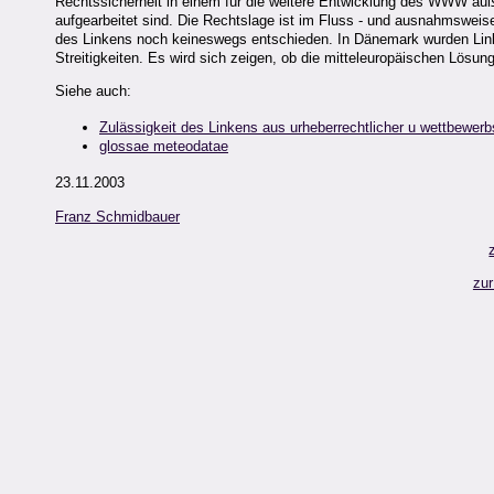
Rechtssicherheit in einem für die weitere Entwicklung des WWW äuße
aufgearbeitet sind. Die Rechtslage ist im Fluss - und ausnahmsweise
des Linkens noch keineswegs entschieden. In Dänemark wurden Links 
Streitigkeiten. Es wird sich zeigen, ob die mitteleuropäischen Lö
Siehe auch:
Zulässigkeit des Linkens aus urheberrechtlicher u wettbewerbs
glossae meteodatae
23.11.2003
Franz Schmidbauer
zur