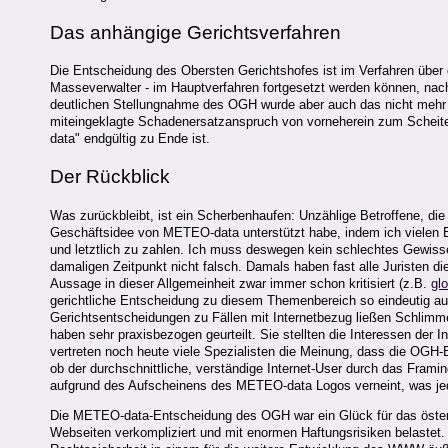
Das anhängige Gerichtsverfahren
Die Entscheidung des Obersten Gerichtshofes ist im Verfahren über d
Masseverwalter - im Hauptverfahren fortgesetzt werden können, nac
deutlichen Stellungnahme des OGH wurde aber auch das nicht mehr r
miteingeklagte Schadenersatzanspruch von vorneherein zum Scheit
data" endgültig zu Ende ist.
Der Rückblick
Was zurückbleibt, ist ein Scherbenhaufen: Unzählige Betroffene, die 
Geschäftsidee von METEO-data unterstützt habe, indem ich vielen Be
und letztlich zu zahlen. Ich muss deswegen kein schlechtes Gewiss
damaligen Zeitpunkt nicht falsch. Damals haben fast alle Juristen d
Aussage in dieser Allgemeinheit zwar immer schon kritisiert (z.B.
gl
gerichtliche Entscheidung zu diesem Themenbereich so eindeutig au
Gerichtsentscheidungen zu Fällen mit Internetbezug ließen Schlim
haben sehr praxisbezogen geurteilt. Sie stellten die Interessen der
vertreten noch heute viele Spezialisten die Meinung, dass die OGH-
ob der durchschnittliche, verständige Internet-User durch das Frami
aufgrund des Aufscheinens des METEO-data Logos verneint, was jeden
Die METEO-data-Entscheidung des OGH war ein Glück für das österre
Webseiten verkompliziert und mit enormen Haftungsrisiken belaste