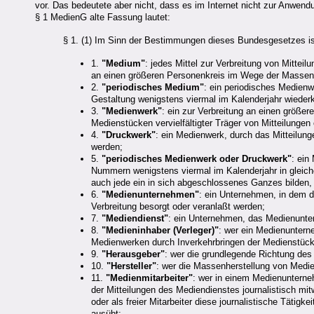
vor. Das bedeutete aber nicht, dass es im Internet nicht zur Anwen
§ 1 MedienG alte Fassung lautet:
§ 1. (1) Im Sinn der Bestimmungen dieses Bundesgesetzes i
1.
"Medium"
: jedes Mittel zur Verbreitung von Mitteil
an einen größeren Personenkreis im Wege der Massenh
2.
"periodisches Medium"
: ein periodisches Medien
Gestaltung wenigstens viermal im Kalenderjahr wiederk
3.
"Medienwerk"
: ein zur Verbreitung an einen größe
Medienstücken vervielfältigter Träger von Mitteilunge
4.
"Druckwerk"
: ein Medienwerk, durch das Mitteilunge
werden;
5.
"periodisches Medienwerk oder Druckwerk"
: ein
Nummern wenigstens viermal im Kalenderjahr in gleic
auch jede ein in sich abgeschlossenes Ganzes bilden
6.
"Medienunternehmen"
: ein Unternehmen, in dem d
Verbreitung besorgt oder veranlaßt werden;
7.
"Mediendienst"
: ein Unternehmen, das Medienunter
8.
"Medieninhaber (Verleger)"
: wer ein Medienuntern
Medienwerken durch Inverkehrbringen der Medienstüc
9.
"Herausgeber"
: wer die grundlegende Richtung de
10.
"Hersteller"
: wer die Massenherstellung von Medi
11.
"Medienmitarbeiter"
: wer in einem Medienunterne
der Mitteilungen des Mediendienstes journalistisch mi
oder als freier Mitarbeiter diese journalistische Tätig
ausübt;