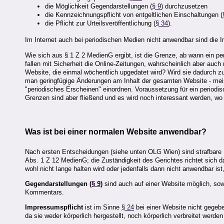
die Möglichkeit Gegendarstellungen (
§ 9
) durchzusetzen
die Kennzeichnungspflicht von entgeltlichen Einschaltungen (
die Pflicht zur Urteilsveröffentlichung (
§ 34
).
Im Internet auch bei periodischen Medien nicht anwendbar sind die I
Wie sich aus § 1 Z 2 MedienG ergibt, ist die Grenze, ab wann ein per
fallen mit Sicherheit die Online-Zeitungen, wahrscheinlich aber auch
Website, die einmal wöchentlich upgedatet wird? Wird sie dadurch 
man geringfügige Änderungen am Inhalt der gesamten Website - meist
"periodisches Erscheinen" einordnen. Voraussetzung für ein periodi
Grenzen sind aber fließend und es wird noch interessant werden, wo
Was ist bei einer normalen Website anwendbar?
Nach ersten Entscheidungen (siehe unten OLG Wien) sind strafbar
Abs. 1 Z 12 MedienG; die Zuständigkeit des Gerichtes richtet sich d
wohl nicht lange halten wird oder jedenfalls dann nicht anwendbar is
Gegendarstellungen (
§ 9
)
sind auch auf einer Website möglich, sow
Kommentars.
Impressumspflicht
ist im Sinne
§ 24
bei einer Website nicht gegebe
da sie weder körperlich hergestellt, noch körperlich verbreitet werd