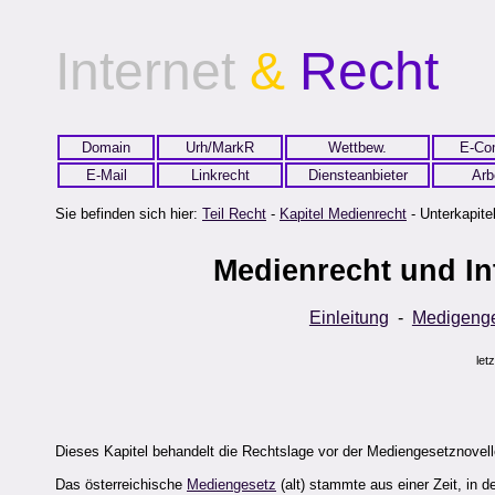
Internet
&
Recht
Domain
Urh/MarkR
Wettbew.
E-Co
E-Mail
Linkrecht
Diensteanbieter
Arb
Sie befinden sich hier:
Teil Recht
-
Kapitel Medienrecht
- Unterkapitel
Medienrecht und In
Einleitung
-
Medigenge
let
Dieses Kapitel behandelt die Rechtslage vor der Mediengesetznovell
Das österreichische
Mediengesetz
(alt) stammte aus einer Zeit, in 