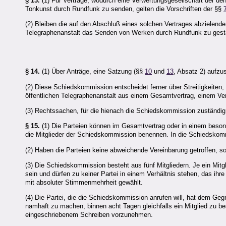
§ 13.
(1) Für Verträge, wodurch eine Verwertungsgesellschaft der den
Tonkunst durch Rundfunk zu senden, gelten die Vorschriften der §§
(2) Bleiben die auf den Abschluß eines solchen Vertrages abzielende
Telegraphenanstalt das Senden von Werken durch Rundfunk zu gestat
§ 14.
(1) Über Anträge, eine Satzung (§§
10
und
13
, Absatz 2) aufzu
(2) Diese Schiedskommission entscheidet ferner über Streitigkeiten,
öffentlichen Telegraphenanstalt aus einem Gesamtvertrag, einem Ve
(3) Rechtssachen, für die hienach die Schiedskommission zuständig 
§ 15.
(1) Die Parteien können im Gesamtvertrag oder in einem besonde
die Mitglieder der Schiedskommission benennen. In die Schiedskomm
(2) Haben die Parteien keine abweichende Vereinbarung getroffen, so
(3) Die Schiedskommission besteht aus fünf Mitgliedern. Je ein Mitgl
sein und dürfen zu keiner Partei in einem Verhältnis stehen, das ihr
mit absoluter Stimmenmehrheit gewählt.
(4) Die Partei, die die Schiedskommission anrufen will, hat dem Gegn
namhaft zu machen, binnen acht Tagen gleichfalls ein Mitglied zu bes
eingeschriebenem Schreiben vorzunehmen.