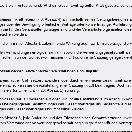
ätze 1 bis 4 entsprechend. Wird ein Gesamtvertrag außer Kraft gesetzt, so is
ines Inkrafttretens (
§ 8
, Absatz 4) an innerhalb seines Geltungsbereiches a
ages über die Bewilligung öffentlicher Vorträge oder konzertmäßiger Aufführ
n sie für den Veranstalter günstiger sind und die Veranstalterorganisation d
etroffen werden.
ich die ihm nach Absatz 1 zukommende Wirkung auch auf Einzelverträge, die v
n Verhandlungen erfolglos, so kann sowohl die Verwertungsgesellschaft als a
n sollen, von der Schiedskommission (
§ 14
) durch eine Satzung geregelt wer
ossen werden. Abweichende Vereinbarungen sind ungültig.
barung außer Kraft setzen, abändern oder durch einen neuen Gesamtvertrag er
ehnt, so kann sie die Aufstellung einer Satzung (§ 10) beantragen. Doch ist
sters für Unterricht (
§ 28
, Absatz 2) zulässig.
eschlossen hat, zu bestehen auf oder wird ihr die Befähigung zum Abschluß vo
e übergegangenen Bestimmungen des Gesamtvertrages als Bestandteile dieser
ngen des Gesamtvertrages undurchführbar werden.
n Abschluß, jede Änderung und das Erlöschen eines Gesamtvertrages unverz
m Vorstande der Verwertungsgesellschaft beglaubigte Abschrift des Vertrag