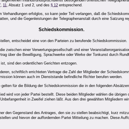
 allgemeinen Inlandsrundspruchdienst besorgenden öffentlichen Telegraphenan
7
,
11
, Absatz 1 und 2, und des
§ 12
entsprechend.
n Verhandlungen erfolglos, so kann jeder Teil verlangen, daß die Schiedskom
ten, und die Gegenleistungen der Telegraphenanstalt durch eine Satzung reg
Schiedskommission.
stellen, entscheidet eine von den Parteien zu berufende Schiedskommission.
 die zwischen einer Verwertungsgesellschaft und einer Veranstalterorganisat
rtrag über die Bewilligung, Sprachwerke oder Werke der Tonkunst durch Rund
ist, sind den ordentlichen Gerichten entzogen.
ren, schriftlich errichteten Vertrage die Zahl der Mitglieder der Schiedskomm
ission können auch im Dienststande befindliche Richter berufen werden.
 gelten für die Bildung der Schiedskommission die in den folgenden Absätzen
ied wird von jeder Partei bestellt. Diese beiden Mitglieder wählen die übrige
e Unbefangenheit in Zweifel ziehen läßt. Aus den drei gewählten Mitgliedern w
er den Gegenstand des Antrages, den sie zu stellen beabsichtigt, kurz mitzute
tellen und hievon der auffordernden Partei Mitteilung zu machen. Diese Auffo