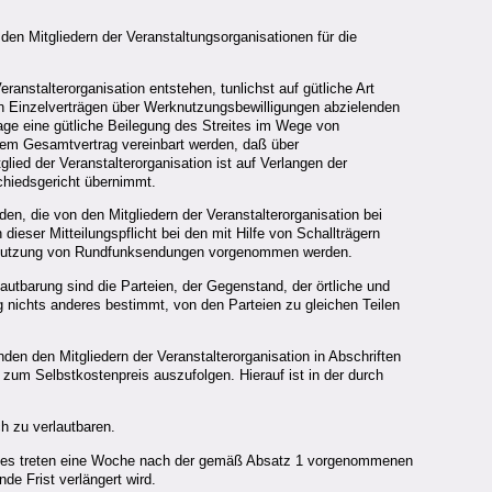
en Mitgliedern der Veranstaltungsorganisationen für die
ranstalterorganisation entstehen, tunlichst auf gütliche Art
on Einzelverträgen über Werknutzungsbewilligungen abzielenden
lage eine gütliche Beilegung des Streites im Wege von
inem Gesamtvertrag vereinbart werden, daß über
lied der Veranstalterorganisation ist auf Verlangen der
chiedsgericht übernimmt.
en, die von den Mitgliedern der Veranstalterorganisation bei
eser Mitteilungspflicht bei den mit Hilfe von Schallträgern
 Benutzung von Rundfunksendungen vorgenommen werden.
autbarung sind die Parteien, der Gegenstand, der örtliche und
ichts anderes bestimmt, von den Parteien zu gleichen Teilen
den den Mitgliedern der Veranstalterorganisation in Abschriften
zum Selbstkostenpreis auszufolgen. Hierauf ist in der durch
ch zu verlautbaren.
rages treten eine Woche nach der gemäß Absatz 1 vorgenommenen
de Frist verlängert wird.