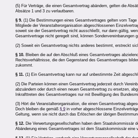
(5) Für Verträge, die einen Gesamtvertrag abändern, gelten die Abs
Absätze 1 und 3 zu verlautbaren.
§ 9.
(1) Die Bestimmungen eines Gesamtvertrages gelten vom Tage se
Mitgliede der Veranstalterorganisation abgeschlossenen Einzelvertr
soweit sie der Gesamtvertrag nicht ausschließt, nur dann gültig, wen
Gesamtvertrage nicht geregelt sind, können Sondervereinbarungen g
(2) Soweit ein Gesamtvertrag nichts anderes bestimmt, erstreckt s
§ 10.
Bleiben die auf den Abschluß eines Gesamtvertrages abzielende
Rechtsverhältnisse, die den Gegenstand des Gesamtvertrages bilde
zukommt.
§ 11.
(1) Ein Gesamtvertrag kann nur auf unbestimmte Zeit abgeschl
(2) Die Parteien können einen Gesamtvertrag jederzeit durch Verein
abzuändern oder durch einen neuen Gesamtvertrag zu ersetzen, abgel
Inkrafttreten des Gesamtvertrages nur mit Bewilligung des Bundesmini
(3) Hört die Veranstalterorganisation, die einen Gesamtvertrag abg
Doch bleiben die gemäß
§ 9
in vorher abgeschlossene Einzelverträg
Geltung, wenn sie nicht durch das Erlöschen der übrigen Bestimmu
§ 12.
Die Verwertungsgesellschaften haben dem Staatskommissär de
Abänderung eines Gesamtvertrages ist dem Staatskommissär eine vo