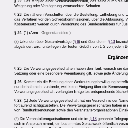
§ 22.
Das Mitglied einer Schiedskommission, das seine durch die Anna
Weigerung oder Verzögerung verursachten Schaden.
§ 23.
Die näheren Vorschriften über die Bestellung, Enthebung und 
das Verfahren vor den Schiedskommissionen, über die Abfassung, Verl
Kostenersatz werden durch Verordnung des Bundesministers für Just
§ 24.
(1) (Anm.: Gegenstandslos.)
(2) Urkunden über Gesamtverträge (
§ 6
) und über die im
§ 13
bezeich
abgeändert wird, unterliegen der festen Gebühr von 1 S von jedem B
Ergänzend
§ 25.
Die Verwertungsgesellschaften haben den Tarif, wonach sie das
Satzung oder eine besondere Vereinbarung gilt, sowie jede Änderung
§ 26.
Kommt ein die Erteilung einer Werknutzungsbewilligung betreff
nur deshalb nicht zustande, weil keine Einigung über die Bemessung
Verwertungsgesellschaft verlangten Entgeltes entsprechende Sicherhe
§ 27.
(1) Jede Verwertungsgesellschaft hat ein Verzeichnis der Name
fortlaufend richtigzustellen. Die Verwertungsgesellschaften haben 
von Rundfunksendungen sowie den Veranstalterorganisationen Einsic
(2) Die Veranstalterorganisationen und die im
§ 13
genannte Telegraph
sich in Anspruch nimmt, ein bestimmtes Sprachwerk öffentlich vor