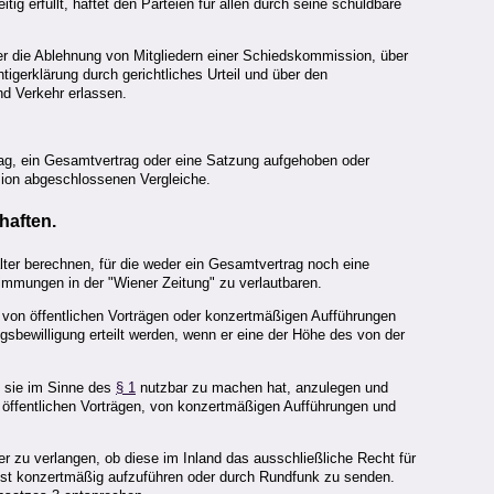
 erfüllt, haftet den Parteien für allen durch seine schuldbare
ber die Ablehnung von Mitgliedern einer Schiedskommission, über
igerklärung durch gerichtliches Urteil und über den
nd Verkehr erlassen.
ag, ein Gesamtvertrag oder eine Satzung aufgehoben oder
sion abgeschlossenen Vergleiche.
haften.
lter berechnen, für die weder ein Gesamtvertrag noch eine
immungen in der "Wiener Zeitung" zu verlautbaren.
 von öffentlichen Vorträgen oder konzertmäßigen Aufführungen
sbewilligung erteilt werden, wenn er eine der Höhe des von der
e sie im Sinne des
§ 1
nutzbar zu machen hat, anzulegen und
 öffentlichen Vorträgen, von konzertmäßigen Aufführungen und
r zu verlangen, ob diese im Inland das ausschließliche Recht für
nst konzertmäßig aufzuführen oder durch Rundfunk zu senden.