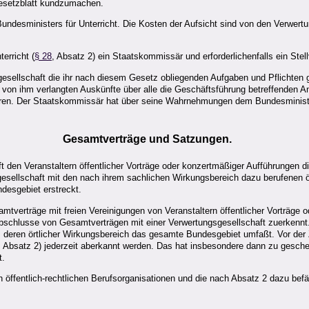
gesetzblatt kundzumachen.
Bundesministers für Unterricht. Die Kosten der Aufsicht sind von den Verwer
erricht (
§ 28
, Absatz 2) ein Staatskommissär und erforderlichenfalls ein Stellv
sellschaft die ihr nach diesem Gesetz obliegenden Aufgaben und Pflichten ge
 von ihm verlangten Auskünfte über alle die Geschäftsführung betreffenden A
währen. Der Staatskommissär hat über seine Wahrnehmungen dem Bundesminist
Gesamtverträge und Satzungen.
t den Veranstaltern öffentlicher Vorträge oder konzertmäßiger Aufführungen di
gesellschaft mit den nach ihrem sachlichen Wirkungsbereich dazu berufenen ö
desgebiet erstreckt.
amtverträge mit freien Vereinigungen von Veranstaltern öffentlicher Vorträge
bschlusse von Gesamtverträgen mit einer Verwertungsgesellschaft zuerkennt.
deren örtlicher Wirkungsbereich das gesamte Bundesgebiet umfaßt. Vor der 
, Absatz 2) jederzeit aberkannt werden. Das hat insbesondere dann zu gesch
t.
ffentlich-rechtlichen Berufsorganisationen und die nach Absatz 2 dazu befä