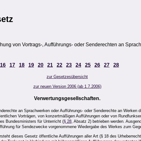
etz
ung von Vortrags-, Aufführungs- oder Senderechten an Sprach
16
17
18
19
20
21
22
23
24
25
26
27
28
zur Gesetzesübersicht
zur neuen Version 2006 (ab 1.7.2006)
Verwertungsgesellschaften.
 Senderechte an Sprachwerken oder Aufführungs- oder Senderechte an Werken 
fentlichen Vorträgen, von konzertmäßigen Aufführungen oder von Rundfunkse
es Bundesministers für Unterricht (
§ 28
, Absatz 2) betrieben werden. Ausg
 Aufführung für Sendezwecke vorgenommene Wiedergabe des Werkes zum Gege
teht dieses Gesetz öffentliche Aufführungen aller Art (§ 18 des Urheberrech