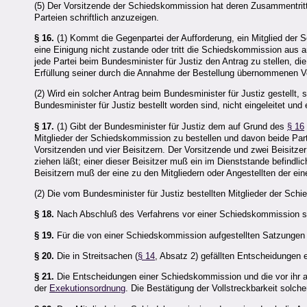
(5) Der Vorsitzende der Schiedskommission hat deren Zusammentrit
Parteien schriftlich anzuzeigen.
§ 16.
(1) Kommt die Gegenpartei der Aufforderung, ein Mitglied der 
eine Einigung nicht zustande oder tritt die Schiedskommission aus 
jede Partei beim Bundesminister für Justiz den Antrag zu stellen, d
Erfüllung seiner durch die Annahme der Bestellung übernommenen Ve
(2) Wird ein solcher Antrag beim Bundesminister für Justiz gestellt
Bundesminister für Justiz bestellt worden sind, nicht eingeleitet und
§ 17.
(1) Gibt der Bundesminister für Justiz dem auf Grund des
§ 16
Mitglieder der Schiedskommission zu bestellen und davon beide Par
Vorsitzenden und vier Beisitzern. Der Vorsitzende und zwei Beisitze
ziehen läßt; einer dieser Beisitzer muß ein im Dienststande befindli
Beisitzern muß der eine zu den Mitgliedern oder Angestellten der ei
(2) Die vom Bundesminister für Justiz bestellten Mitglieder der S
§ 18.
Nach Abschluß des Verfahrens vor einer Schiedskommission si
§ 19.
Für die von einer Schiedskommission aufgestellten Satzungen 
§ 20.
Die in Streitsachen (
§ 14
, Absatz 2) gefällten Entscheidungen e
§ 21.
Die Entscheidungen einer Schiedskommission und die vor ihr ab
der
Exekutionsordnung
. Die Bestätigung der Vollstreckbarkeit solch