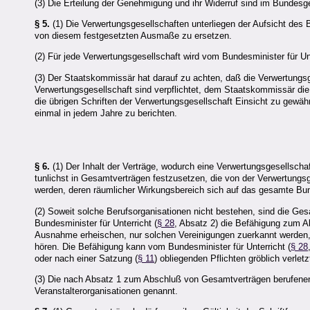
(3) Die Erteilung der Genehmigung und ihr Widerruf sind im Bundes
§ 5.
(1) Die Verwertungsgesellschaften unterliegen der Aufsicht des 
von diesem festgesetzten Ausmaße zu ersetzen.
(2) Für jede Verwertungsgesellschaft wird vom Bundesminister für Unt
(3) Der Staatskommissär hat darauf zu achten, daß die Verwertungsge
Verwertungsgesellschaft sind verpflichtet, dem Staatskommissär die
die übrigen Schriften der Verwertungsgesellschaft Einsicht zu ge
einmal in jedem Jahre zu berichten.
§ 6.
(1) Der Inhalt der Verträge, wodurch eine Verwertungsgesellschaf
tunlichst in Gesamtverträgen festzusetzen, die von der Verwertungs
werden, deren räumlicher Wirkungsbereich sich auf das gesamte Bun
(2) Soweit solche Berufsorganisationen nicht bestehen, sind die Ges
Bundesminister für Unterricht (
§ 28
, Absatz 2) die Befähigung zum A
Ausnahme erheischen, nur solchen Vereinigungen zuerkannt werden, 
hören. Die Befähigung kann vom Bundesminister für Unterricht (
§ 28
oder nach einer Satzung (
§ 11
) obliegenden Pflichten gröblich verletz
(3) Die nach Absatz 1 zum Abschluß von Gesamtverträgen berufenen ö
Veranstalterorganisationen genannt.