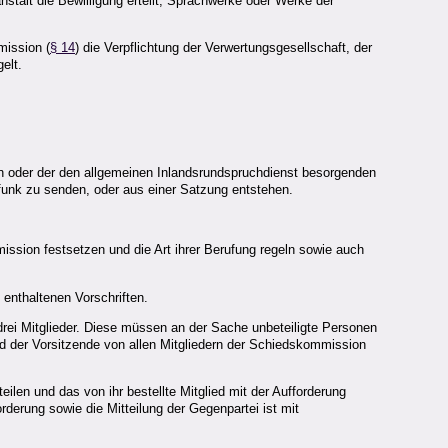
stalt die Bewilligung erteilt, Sprachwerke oder Werke der
mission (
§ 14
) die Verpflichtung der Verwertungsgesellschaft, der
elt.
ion oder der den allgemeinen Inlandsrundspruchdienst besorgenden
funk zu senden, oder aus einer Satzung entstehen.
ission festsetzen und die Art ihrer Berufung regeln sowie auch
 enthaltenen Vorschriften.
n drei Mitglieder. Diese müssen an der Sache unbeteiligte Personen
ird der Vorsitzende von allen Mitgliedern der Schiedskommission
ilen und das von ihr bestellte Mitglied mit der Aufforderung
rderung sowie die Mitteilung der Gegenpartei ist mit