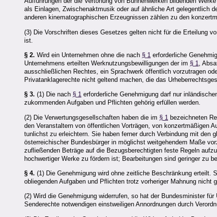
Aufführungen der die Vertonung von Bühnenwerken bildenden Werke 
als Einlagen, Zwischenaktmusik oder auf ähnliche Art gelegentlich 
anderen kinematographischen Erzeugnissen zählen zu den konzertm
(3) Die Vorschriften dieses Gesetzes gelten nicht für die Erteilun
ist.
§ 2.
Wird ein Unternehmen ohne die nach
§ 1
erforderliche Genehmigu
Unternehmens erteilten Werknutzungsbewilligungen der im
§ 1
, Absa
ausschließlichen Rechtes, ein Sprachwerk öffentlich vorzutragen o
Privatanklagerechte nicht geltend machen, die das Urheberrechtsge
§ 3.
(1) Die nach
§ 1
erforderliche Genehmigung darf nur inländischen
zukommenden Aufgaben und Pflichten gehörig erfüllen werden.
(2) Die Verwertungsgesellschaften haben die im
§ 1
bezeichneten Rec
den Veranstaltern von öffentlichen Vorträgen, von konzertmäßigen
tunlichst zu erleichtern. Sie haben ferner durch Verbindung mit d
österreichischer Bundesbürger in möglichst weitgehendem Maße vorzu
zufließenden Beträge auf die Bezugsberechtigten feste Regeln aufzus
hochwertiger Werke zu fördern ist; Bearbeitungen sind geringer zu be
§ 4.
(1) Die Genehmigung wird ohne zeitliche Beschränkung erteilt. S
obliegenden Aufgaben und Pflichten trotz vorheriger Mahnung nicht ge
(2) Wird die Genehmigung widerrufen, so hat der Bundesminister für U
Senderechte notwendigen einstweiligen Annordnungen durch Verordnu