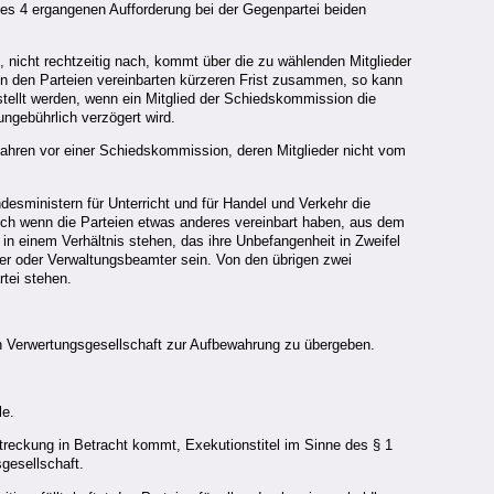
es 4 ergangenen Aufforderung bei der Gegenpartei beiden
 nicht rechtzeitig nach, kommt über die zu wählenden Mitglieder
on den Parteien vereinbarten kürzeren Frist zusammen, so kann
stellt werden, wenn ein Mitglied der Schiedskommission die
ngebührlich verzögert wird.
rfahren vor einer Schiedskommission, deren Mitglieder nicht vom
desministern für Unterricht und für Handel und Verkehr die
uch wenn die Parteien etwas anderes vereinbart haben, aus dem
in einem Verhältnis stehen, das ihre Unbefangenheit in Zweifel
hter oder Verwaltungsbeamter sein. Von den übrigen zwei
rtei stehen.
 Verwertungsgesellschaft zur Aufbewahrung zu übergeben.
le.
reckung in Betracht kommt, Exekutionstitel im Sinne des § 1
gesellschaft.