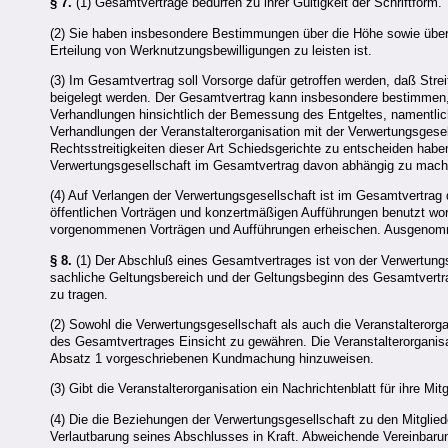
§ 7.
(1) Gesamtverträge bedürfen zu ihrer Gültigkeit der Schriftform.
(2) Sie haben insbesondere Bestimmungen über die Höhe sowie über d
Erteilung von Werknutzungsbewilligungen zu leisten ist.
(3) Im Gesamtvertrag soll Vorsorge dafür getroffen werden, daß Streit
beigelegt werden. Der Gesamtvertrag kann insbesondere bestimmen, 
Verhandlungen hinsichtlich der Bemessung des Entgeltes, namentlich 
Verhandlungen der Veranstalterorganisation mit der Verwertungsgese
Rechtsstreitigkeiten dieser Art Schiedsgerichte zu entscheiden haben
Verwertungsgesellschaft im Gesamtvertrag davon abhängig zu machen
(4) Auf Verlangen der Verwertungsgesellschaft ist im Gesamtvertrag d
öffentlichen Vorträgen und konzertmäßigen Aufführungen benutzt word
vorgenommenen Vorträgen und Aufführungen erheischen. Ausgenomme
§ 8.
(1) Der Abschluß eines Gesamtvertrages ist von der Verwertungsge
sachliche Geltungsbereich und der Geltungsbeginn des Gesamtvertr
zu tragen.
(2) Sowohl die Verwertungsgesellschaft als auch die Veranstalterorga
des Gesamtvertrages Einsicht zu gewähren. Die Veranstalterorganisa
Absatz 1 vorgeschriebenen Kundmachung hinzuweisen.
(3) Gibt die Veranstalterorganisation ein Nachrichtenblatt für ihre M
(4) Die die Beziehungen der Verwertungsgesellschaft zu den Mitgl
Verlautbarung seines Abschlusses in Kraft. Abweichende Vereinbarung