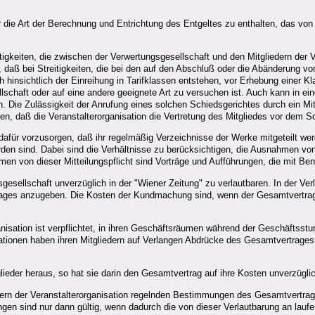
ie Art der Berechnung und Entrichtung des Entgeltes zu enthalten, das von d
igkeiten, die zwischen der Verwertungsgesellschaft und den Mitgliedern der Ve
daß bei Streitigkeiten, die bei den auf den Abschluß oder die Abänderung v
hinsichtlich der Einreihung in Tarifklassen entstehen, vor Erhebung einer K
llschaft oder auf eine andere geeignete Art zu versuchen ist. Auch kann in e
. Die Zulässigkeit der Anrufung eines solchen Schiedsgerichtes durch ein Mitg
, daß die Veranstalterorganisation die Vertretung des Mitgliedes vor dem S
afür vorzusorgen, daß ihr regelmäßig Verzeichnisse der Werke mitgeteilt werd
en sind. Dabei sind die Verhältnisse zu berücksichtigen, die Ausnahmen von di
n von dieser Mitteilungspflicht sind Vorträge und Aufführungen, die mit
sellschaft unverzüglich in der "Wiener Zeitung" zu verlautbaren. In der Verl
ages anzugeben. Die Kosten der Kundmachung sind, wenn der Gesamtvertrag n
nisation ist verpflichtet, in ihren Geschäftsräumen während der Geschäftsstun
tionen haben ihren Mitgliedern auf Verlangen Abdrücke des Gesamtvertrages 
itglieder heraus, so hat sie darin den Gesamtvertrag auf ihre Kosten unverzügli
iedern der Veranstalterorganisation regelnden Bestimmungen des Gesamtvert
en sind nur dann gültig, wenn dadurch die von dieser Verlautbarung an laufen