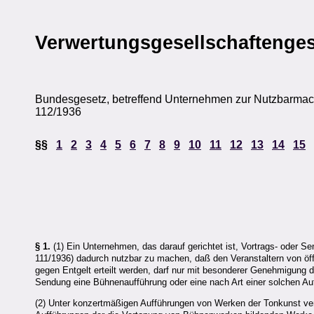
Verwertungsgesellschaftenges
Bundesgesetz, betreffend Unternehmen zur Nutzbarmach
112/1936
§§
1
2
3
4
5
6
7
8
9
10
11
12
13
14
15
§ 1.
(1) Ein Unternehmen, das darauf gerichtet ist, Vortrags- oder
111/1936) dadurch nutzbar zu machen, daß den Veranstaltern von öf
gegen Entgelt erteilt werden, darf nur mit besonderer Genehmigung d
Sendung eine Bühnenaufführung oder eine nach Art einer solchen
(2) Unter konzertmäßigen Aufführungen von Werken der Tonkunst vers