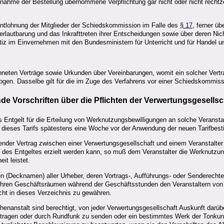
hme der Bestellung übernommene Verpflichtung gar nicht oder nicht rechtzeitig
Entlohnung der Mitglieder der Schiedskommission im Falle des
§ 17
, ferner ü
autbarung und das Inkrafttreten ihrer Entscheidungen sowie über deren Nicht
iz im Einvernehmen mit den Bundesministern für Unterricht und für Handel u
neten Verträge sowie Urkunden über Vereinbarungen, womit ein solcher Vertr
ogen. Dasselbe gilt für die im Zuge des Verfahrens vor einer Schiedskommis
e Vorschriften über die Pflichten der Verwertungsgesellsc
 Entgelt für die Erteilung von Werknutzungsbewilligungen an solche Veransta
 dieses Tarifs spätestens eine Woche vor der Anwendung der neuen Tarifbest
ender Vertrag zwischen einer Verwertungsgesellschaft und einem Veranstalter
 des Entgeltes erzielt werden kann, so muß dem Veranstalter die Werknutzung
it leistet.
n (Decknamen) aller Urheber, deren Vortrags-, Aufführungs- oder Senderecht
in ihren Geschäftsräumen während der Geschäftsstunden den Veranstaltern von
ht in dieses Verzeichnis zu gewähren.
enanstalt sind berechtigt, von jeder Verwertungsgesellschaft Auskunft darübe
zutragen oder durch Rundfunk zu senden oder ein bestimmtes Werk der Tonku