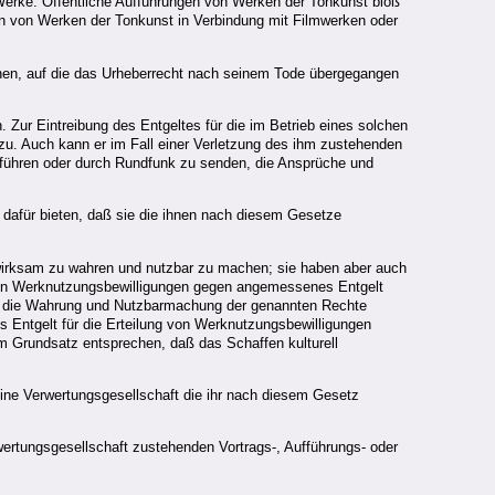
erke. Öffentliche Aufführungen von Werken der Tonkunst bloß
gen von Werken der Tonkunst in Verbindung mit Filmwerken oder
sonen, auf die das Urheberrecht nach seinem Tode übergegangen
 Zur Eintreibung des Entgeltes für die im Betrieb eines solchen
zu. Auch kann er im Fall einer Verletzung des ihm zustehenden
uführen oder durch Rundfunk zu senden, die Ansprüche und
r dafür bieten, daß sie die ihnen nach diesem Gesetze
wirksam zu wahren und nutzbar zu machen; sie haben aber auch
chen Werknutzungsbewilligungen gegen angemessenes Entgelt
für die Wahrung und Nutzbarmachung der genannten Rechte
s Entgelt für die Erteilung von Werknutzungsbewilligungen
em Grundsatz entsprechen, daß das Schaffen kulturell
eine Verwertungsgesellschaft die ihr nach diesem Gesetz
ertungsgesellschaft zustehenden Vortrags-, Aufführungs- oder