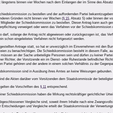
t längstens binnen vier Wochen nach dem Einlangen der im Sinne des Absatz
Schiedskommission zu bestellen und der auffordernden Partei bekanntzugeben,
anderen Gründen nicht binnen vier Wochen (
§ 15
, Absatz 5) oder binnen der v
ie Mitglieder der Schiedskommission zu bestellen. Dieser Antrag kann auch ge
rpflichtung verweigert oder wenn das Verfahren vor der Schiedskommission u
, so darf, solange der Antrag nicht abgewiesen oder zurückgezogen ist, das Ve
 ein schon eingeleitetes Verfahren nicht fortgesetzt werden.
gestellten Antrage statt, so hat er unverzüglich im Einvernehmen mit den Bun
teien zu benachrichtigen. Die Schiedskommission besteht in diesem Falle, a
r müssen an der Sache unbeteiligte Personen sein und dürfen zu keiner Partei 
cher Richter, der Vorsitzende ein im Dienst- oder Ruhestande befindlicher Ric
nen Partei gehören und der andere in einem solchen Verhältnis zu der Gegenpa
chiedskommission sind in Ausübung ihres Amtes an keine Weisungen gebunden.
nd die Akten darüber vom Vorsitzenden dem Staatskommissär der beteiligten
gelten die Vorschriften des
§ 11
entsprechend.
iner Schiedskommission haben die Wirkung rechtskräftiger gerichtlicher Urtei
geschlossenen Vergleiche sind, soweit ihrem Inhalte nach eine Zwangsvollst
er Entscheidungen und Vergleiche erteilt der Staatskommissär der Verwertungs