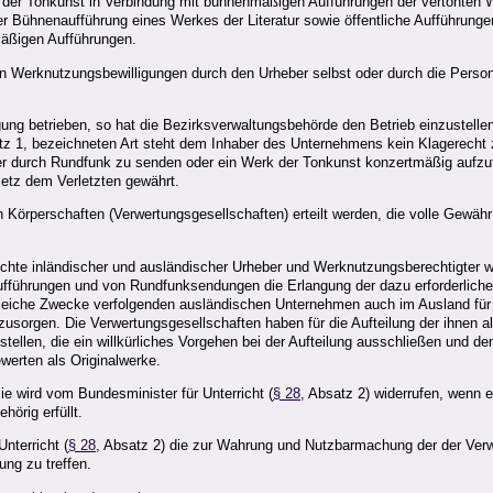
der Tonkunst in Verbindung mit bühnenmäßigen Aufführungen der vertonten W
der Bühnenaufführung eines Werkes der Literatur sowie öffentliche Aufführun
äßigen Aufführungen.
g von Werknutzungsbewilligungen durch den Urheber selbst oder durch die Per
ng betrieben, so hat die Bezirksverwaltungsbehörde den Betrieb einzustellen.
tz 1, bezeichneten Art steht dem Inhaber des Unternehmens kein Klagerecht 
der durch Rundfunk zu senden oder ein Werk der Tonkunst konzertmäßig aufz
setz dem Verletzten gewährt.
 Körperschaften (Verwertungsgesellschaften) erteilt werden, die volle Gewäh
hte inländischer und ausländischer Urheber und Werknutzungsberechtigter 
 Aufführungen und von Rundfunksendungen die Erlangung der dazu erforderli
en gleiche Zwecke verfolgenden ausländischen Unternehmen auch im Ausland 
sorgen. Die Verwertungsgesellschaften haben für die Aufteilung der ihnen al
tellen, die ein willkürliches Vorgehen bei der Aufteilung ausschließen und d
werten als Originalwerke.
ie wird vom Bundesminister für Unterricht (
§ 28
, Absatz 2) widerrufen, wenn 
hörig erfüllt.
nterricht (
§ 28
, Absatz 2) die zur Wahrung und Nutzbarmachung der der Verw
ng zu treffen.