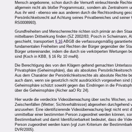
Mensch angeborene, schon durch die Vernunft einleuchtende Rechte 
allgemein nicht als bloßer Programmsatz, sondern als Zentralnorm u
Aus ihr wird - ebenso wie aus anderen durch die Rechtsordnung ges
Persönlichkeitsrecht auf Achtung seines Privatbereiches und seiner
RS0008993).
Grundfreiheiten und Menschenrechte richten sich primär an den Staat
mittelbaren Drittwirkung finden (SZ 2002/83; Posch in Schwimann, 
geschieht, transportiert
§ 16
ABGB die verfassungsmäßig garantierten 
fundamentalen Freiheiten und Rechten der Bürger gegenüber der Sta
Bürger untereinander, indem die durch sie verkörperten Wertungen b
sind (Koch in KBB, § 16 Rz 10 mwN).
Die Berechtigung des von den Klägern geltend gemachten Unterlassu
Privatsphäre (Geheimsphäre), das als absolutes Persönlichkeitsrecht
Aus dem Charakter der Persönlichkeitsrechte als absolute Rechte b
auch dann, wenn sie gesetzlich nicht ausdrücklich vorgesehen sind
Geheimsphäre schützt sowohl gegen das Eindringen in die Privatsphä
über die Geheimsphäre (Aicher aaO Rz 24).
Hier wurde die verdeckte Videoüberwachung über sechs Wochen, som
Zwischenfällen (Wetter; Sichtverhältnisse) abgesehen durchgehend 
anzusehen: Eine identifizierende Videoüberwachung liegt nicht erst
unmittelbar einer bestimmten Person zugeordnet werden können, son
Bestimmbarkeit und damit Identifizierbarkeit bedeutet, dass die Vi
Person zugeordnet werden kann (vgl zum Kriterium der Bestimmbark
DVR/2005).