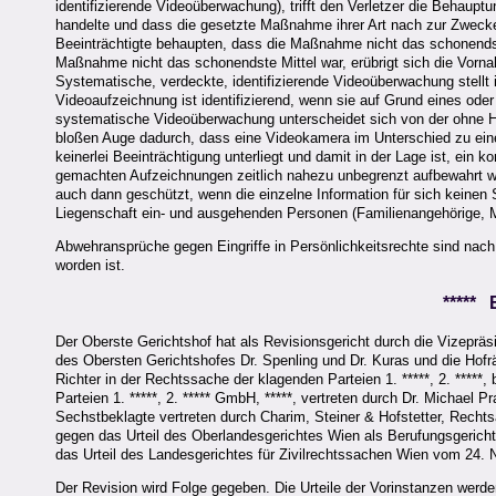
identifizierende Videoüberwachung), trifft den Verletzer die Behaupt
handelte und dass die gesetzte Maßnahme ihrer Art nach zur Zwecker
Beeinträchtigte behaupten, dass die Maßnahme nicht das schonendste 
Maßnahme nicht das schonendste Mittel war, erübrigt sich die Vorn
Systematische, verdeckte, identifizierende Videoüberwachung stellt
Videoaufzeichnung ist identifizierend, wenn sie auf Grund eines od
systematische Videoüberwachung unterscheidet sich von der ohne H
bloßen Auge dadurch, dass eine Videokamera im Unterschied zu ei
keinerlei Beeinträchtigung unterliegt und damit in der Lage ist, ei
gemachten Aufzeichnungen zeitlich nahezu unbegrenzt aufbewahrt w
auch dann geschützt, wenn die einzelne Information für sich keinen 
Liegenschaft ein- und ausgehenden Personen (Familienangehörige, Mi
Abwehransprüche gegen Eingriffe in Persönlichkeitsrechte sind nach
worden ist.
*****
Der Oberste Gerichtshof hat als Revisionsgericht durch die Vizepräs
des Obersten Gerichtshofes Dr. Spenling und Dr. Kuras und die Hofr
Richter in der Rechtssache der klagenden Parteien 1. *****, 2. *****,
Parteien 1. *****, 2. ***** GmbH, *****, vertreten durch Dr. Michael Pra
Sechstbeklagte vertreten durch Charim, Steiner & Hofstetter, Recht
gegen das Urteil des Oberlandesgerichtes Wien als Berufungsgerich
das Urteil des Landesgerichtes für Zivilrechtssachen Wien vom 24.
Der Revision wird Folge gegeben. Die Urteile der Vorinstanzen werde