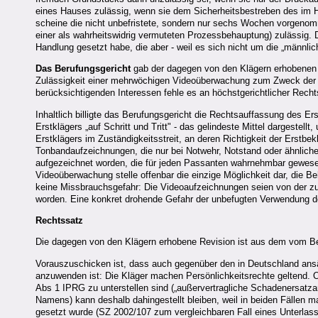
eines Hauses zulässig, wenn sie dem Sicherheitsbestreben des im 
scheine die nicht unbefristete, sondern nur sechs Wochen vorgen
einer als wahrheitswidrig vermuteten Prozessbehauptung) zulässig. 
Handlung gesetzt habe, die aber - weil es sich nicht um die „männlich
Das Berufungsgericht
gab der dagegen von den Klägern erhobenen B
Zulässigkeit einer mehrwöchigen Videoüberwachung zum Zweck der E
berücksichtigenden Interessen fehle es an höchstgerichtlicher Rech
Inhaltlich billigte das Berufungsgericht die Rechtsauffassung des 
Erstklägers „auf Schritt und Tritt" - das gelindeste Mittel dargeste
Erstklägers im Zuständigkeitsstreit, an deren Richtigkeit der Erstb
Tonbandaufzeichnungen, die nur bei Notwehr, Notstand oder ähnlichen
aufgezeichnet worden, die für jeden Passanten wahrnehmbar gewesen
Videoüberwachung stelle offenbar die einzige Möglichkeit dar, die B
keine Missbrauchsgefahr: Die Videoaufzeichnungen seien von der zur
worden. Eine konkret drohende Gefahr der unbefugten Verwendung d
Rechtssatz
Die dagegen von den Klägern erhobene Revision ist aus dem vom Ber
Vorauszuschicken ist, dass auch gegenüber den in Deutschland ansä
anzuwenden ist: Die Kläger machen Persönlichkeitsrechte geltend. O
Abs 1 IPRG zu unterstellen sind („außervertragliche Schadenersatza
Namens) kann deshalb dahingestellt bleiben, weil in beiden Fällen 
gesetzt wurde (SZ 2002/107 zum vergleichbaren Fall eines Unterl