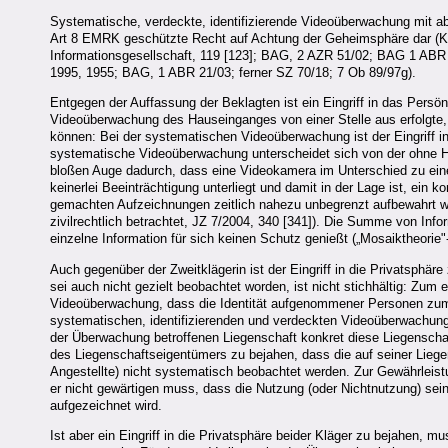
Systematische, verdeckte, identifizierende Videoüberwachung mit ab
Art 8 EMRK geschützte Recht auf Achtung der Geheimsphäre dar (K
Informationsgesellschaft, 119 [123]; BAG, 2 AZR 51/02; BAG 1 AB
1995, 1955; BAG, 1 ABR 21/03; ferner SZ 70/18; 7 Ob 89/97g).
Entgegen der Auffassung der Beklagten ist ein Eingriff in das Persön
Videoüberwachung des Hauseinganges von einer Stelle aus erfolgte,
können: Bei der systematischen Videoüberwachung ist der Eingriff 
systematische Videoüberwachung unterscheidet sich von der ohne H
bloßen Auge dadurch, dass eine Videokamera im Unterschied zu ei
keinerlei Beeinträchtigung unterliegt und damit in der Lage ist, ei
gemachten Aufzeichnungen zeitlich nahezu unbegrenzt aufbewahrt 
zivilrechtlich betrachtet, JZ 7/2004, 340 [341]). Die Summe von Inf
einzelne Information für sich keinen Schutz genießt („Mosaiktheorie
Auch gegenüber der Zweitklägerin ist der Eingriff in die Privatsphär
sei auch nicht gezielt beobachtet worden, ist nicht stichhältig: Zum e
Videoüberwachung, dass die Identität aufgenommener Personen zumin
systematischen, identifizierenden und verdeckten Videoüberwachung
der Überwachung betroffenen Liegenschaft konkret diese Liegenschaft 
des Liegenschaftseigentümers zu bejahen, dass die auf seiner Lieg
Angestellte) nicht systematisch beobachtet werden. Zur Gewährleist
er nicht gewärtigen muss, dass die Nutzung (oder Nichtnutzung) sein
aufgezeichnet wird.
Ist aber ein Eingriff in die Privatsphäre beider Kläger zu bejahen, 