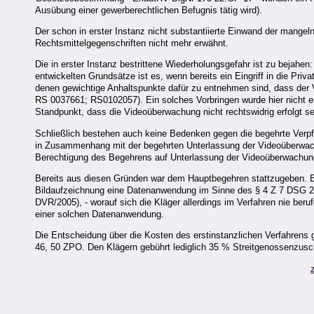
Ausübung einer gewerberechtlichen Befugnis tätig wird).
Der schon in erster Instanz nicht substantiierte Einwand der mangel
Rechtsmittelgegenschriften nicht mehr erwähnt.
Die in erster Instanz bestrittene Wiederholungsgefahr ist zu bejah
entwickelten Grundsätze ist es, wenn bereits ein Eingriff in die Pr
denen gewichtige Anhaltspunkte dafür zu entnehmen sind, dass der Ve
RS 0037661; RS0102057). Ein solches Vorbringen wurde hier nicht er
Standpunkt, dass die Videoüberwachung nicht rechtswidrig erfolgt se
Schließlich bestehen auch keine Bedenken gegen die begehrte Verpf
in Zusammenhang mit der begehrten Unterlassung der Videoüberwach
Berechtigung des Begehrens auf Unterlassung der Videoüberwachun
Bereits aus diesen Gründen war dem Hauptbegehren stattzugeben. Ei
Bildaufzeichnung eine Datenanwendung im Sinne des § 4 Z 7 DSG 20
DVR/2005), - worauf sich die Kläger allerdings im Verfahren nie beruf
einer solchen Datenanwendung.
Die Entscheidung über die Kosten des erstinstanzlichen Verfahrens 
46, 50 ZPO. Den Klägern gebührt lediglich 35 % Streitgenossenzusc