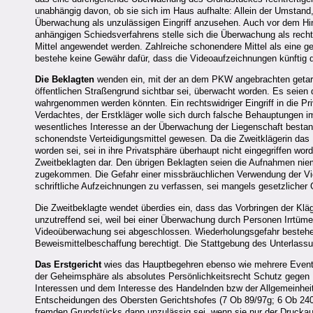
unabhängig davon, ob sie sich im Haus aufhalte: Allein der Umstan
Überwachung als unzulässigen Eingriff anzusehen. Auch vor dem Hin
anhängigen Schiedsverfahrens stelle sich die Überwachung als rechts
Mittel angewendet werden. Zahlreiche schonendere Mittel als eine
bestehe keine Gewähr dafür, dass die Videoaufzeichnungen künftig de
Die Beklagten
wenden ein, mit der an dem PKW angebrachten getar
öffentlichen Straßengrund sichtbar sei, überwacht worden. Es seien
wahrgenommen werden könnten. Ein rechtswidriger Eingriff in die Pri
Verdachtes, der Erstkläger wolle sich durch falsche Behauptungen i
wesentliches Interesse an der Überwachung der Liegenschaft bestan
schonendste Verteidigungsmittel gewesen. Da die Zweitklägerin das
worden sei, sei in ihre Privatsphäre überhaupt nicht eingegriffen word
Zweitbeklagten dar. Den übrigen Beklagten seien die Aufnahmen niema
zugekommen. Die Gefahr einer missbräuchlichen Verwendung der Vid
schriftliche Aufzeichnungen zu verfassen, sei mangels gesetzlicher
Die Zweitbeklagte wendet überdies ein, dass das Vorbringen der Kläg
unzutreffend sei, weil bei einer Überwachung durch Personen Irrtüme
Videoüberwachung sei abgeschlossen. Wiederholungsgefahr bestehe da
Beweismittelbeschaffung berechtigt. Die Stattgebung des Unterlass
Das Erstgericht
wies das Hauptbegehren ebenso wie mehrere Event
der Geheimsphäre als absolutes Persönlichkeitsrecht Schutz gegen 
Interessen und dem Interesse des Handelnden bzw der Allgemeinhe
Entscheidungen des Obersten Gerichtshofes (7 Ob 89/97g; 6 Ob 240
fremden Grundstücks dann unzulässig sei, wenn sie nur der Drucka