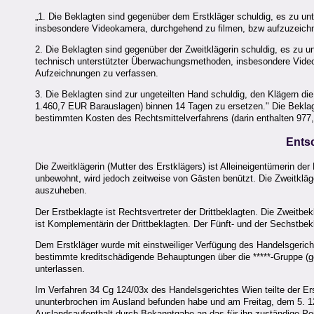
„1. Die Beklagten sind gegenüber dem Erstkläger schuldig, es zu un
insbesondere Videokamera, durchgehend zu filmen, bzw aufzuzeichne
2. Die Beklagten sind gegenüber der Zweitklägerin schuldig, es zu un
technisch unterstützter Überwachungsmethoden, insbesondere Video
Aufzeichnungen zu verfassen.
3. Die Beklagten sind zur ungeteilten Hand schuldig, den Klägern d
1.460,7 EUR Barauslagen) binnen 14 Tagen zu ersetzen." Die Beklag
bestimmten Kosten des Rechtsmittelverfahrens (darin enthalten 97
Ents
Die Zweitklägerin (Mutter des Erstklägers) ist Alleineigentümerin de
unbewohnt, wird jedoch zeitweise von Gästen benützt. Die Zweitklä
auszuheben.
Der Erstbeklagte ist Rechtsvertreter der Drittbeklagten. Die Zweitbe
ist Komplementärin der Drittbeklagten. Der Fünft- und der Sechstbek
Dem Erstkläger wurde mit einstweiliger Verfügung des Handelsgerich
bestimmte kreditschädigende Behauptungen über die *****-Gruppe (
unterlassen.
Im Verfahren 34 Cg 124/03x des Handelsgerichtes Wien teilte der Erst
ununterbrochen im Ausland befunden habe und am Freitag, dem 5. 12
Auslandsaufenthalt durch Bekanntgabe an das für ihn zuständige Pos