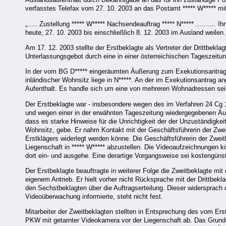
verfasstes Telefax vom 27. 10. 2003 an das Postamt ***** W***** mit
„..... Zustellung ***** W***** Nachsendeauftrag ***** N***** ........
heute, 27. 10. 2003 bis einschließlich 8. 12. 2003 im Ausland weilen
Am 17. 12. 2003 stellte der Erstbeklagte als Vertreter der Drittbek
Unterlassungsgebot durch eine in einer österreichischen Tageszeitu
In der vom BG D***** eingeräumten Äußerung zum Exekutionsantrag we
inländischer Wohnsitz liege in N*****. An der im Exekutionsantrag 
Aufenthalt. Es handle sich um eine von mehreren Wohnadressen seiner 
Der Erstbeklagte war - insbesondere wegen des im Verfahren 24 Cg 
und wegen einer in der erwähnten Tageszeitung wiedergegebenen Äußer
dass es starke Hinweise für die Unrichtigkeit der der Unzuständigke
Wohnsitz, gebe. Er nahm Kontakt mit der Geschäftsführerin der Zweit
Erstklägers widerlegt werden könne. Die Geschäftsführerin der Zwei
Liegenschaft in ***** W***** abzustellen. Die Videoaufzeichnungen 
dort ein- und ausgehe. Eine derartige Vorgangsweise sei kostengünst
Der Erstbeklagte beauftragte in weiterer Folge die Zweitbeklagte mi
eigenem Antrieb. Er hielt vorher nicht Rücksprache mit der Drittbekl
den Sechstbeklagten über die Auftragserteilung. Dieser widersprach
Videoüberwachung informierte, steht nicht fest.
Mitarbeiter der Zweitbeklagten stellten in Entsprechung des vom Ers
PKW mit getarnter Videokamera vor der Liegenschaft ab. Das Grunds