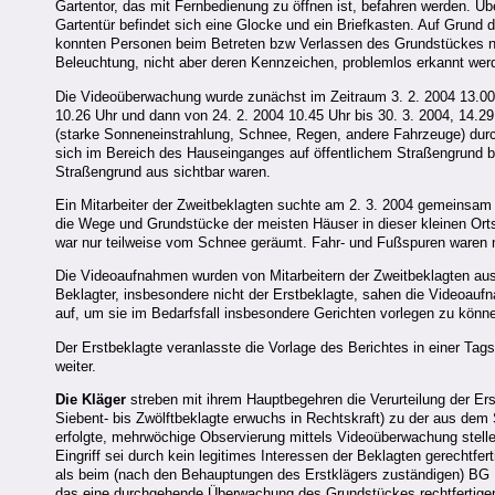
Gartentor, das mit Fernbedienung zu öffnen ist, befahren werden. Üb
Gartentür befindet sich eine Glocke und ein Briefkasten. Auf Grund
konnten Personen beim Betreten bzw Verlassen des Grundstückes nic
Beleuchtung, nicht aber deren Kennzeichen, problemlos erkannt wer
Die Videoüberwachung wurde zunächst im Zeitraum 3. 2. 2004 13.00 U
10.26 Uhr und dann von 24. 2. 2004 10.45 Uhr bis 30. 3. 2004, 14.2
(starke Sonneneinstrahlung, Schnee, Regen, andere Fahrzeuge) durc
sich im Bereich des Hauseinganges auf öffentlichem Straßengrund bz
Straßengrund aus sichtbar waren.
Ein Mitarbeiter der Zweitbeklagten suchte am 2. 3. 2004 gemeinsam 
die Wege und Grundstücke der meisten Häuser in dieser kleinen Orts
war nur teilweise vom Schnee geräumt. Fahr- und Fußspuren waren 
Die Videoaufnahmen wurden von Mitarbeitern der Zweitbeklagten ausge
Beklagter, insbesondere nicht der Erstbeklagte, sahen die Videoau
auf, um sie im Bedarfsfall insbesondere Gerichten vorlegen zu könn
Der Erstbeklagte veranlasste die Vorlage des Berichtes in einer T
weiter.
Die Kläger
streben mit ihrem Hauptbegehren die Verurteilung der E
Siebent- bis Zwölftbeklagte erwuchs in Rechtskraft) zu der aus de
erfolgte, mehrwöchige Observierung mittels Videoüberwachung stelle 
Eingriff sei durch kein legitimes Interessen der Beklagten gerechtfe
als beim (nach den Behauptungen des Erstklägers zuständigen) BG F*
das eine durchgehende Überwachung des Grundstückes rechtfertigen