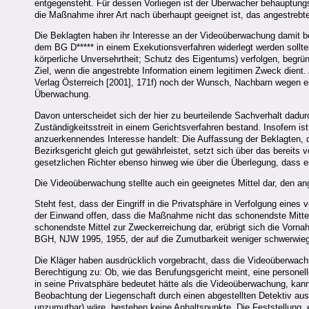
entgegensteht. Für dessen Vorliegen ist der Überwacher behauptungs-
die Maßnahme ihrer Art nach überhaupt geeignet ist, das angestrebte
Die Beklagten haben ihr Interesse an der Videoüberwachung damit be
dem BG D***** in einem Exekutionsverfahren widerlegt werden sollten
körperliche Unversehrtheit; Schutz des Eigentums) verfolgen, begrü
Ziel, wenn die angestrebte Information einem legitimen Zweck dient
Verlag Österreich [2001], 171f) noch der Wunsch, Nachbarn wegen e
Überwachung.
Davon unterscheidet sich der hier zu beurteilende Sachverhalt dadur
Zuständigkeitsstreit in einem Gerichtsverfahren bestand. Insofern is
anzuerkennendes Interesse handelt: Die Auffassung der Beklagten, 
Bezirksgericht gleich gut gewährleistet, setzt sich über das bereit
gesetzlichen Richter ebenso hinweg wie über die Überlegung, dass ei
Die Videoüberwachung stellte auch ein geeignetes Mittel dar, den a
Steht fest, dass der Eingriff in die Privatsphäre in Verfolgung eine
der Einwand offen, dass die Maßnahme nicht das schonendste Mittel 
schonendste Mittel zur Zweckerreichung dar, erübrigt sich die Vor
BGH, NJW 1995, 1955, der auf die Zumutbarkeit weniger schwerwieg
Die Kläger haben ausdrücklich vorgebracht, dass die Videoüberwac
Berechtigung zu: Ob, wie das Berufungsgericht meint, eine personelle
in seine Privatsphäre bedeutet hätte als die Videoüberwachung, kann h
Beobachtung der Liegenschaft durch einen abgestellten Detektiv ausg
unzumutbar) wäre, bestehen keine Anhaltspunkte. Die Feststellung,