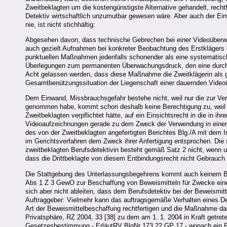
Zweitbeklagten um die kostengünstigste Alternative gehandelt, rech
Detektiv wirtschaftlich unzumutbar gewesen wäre. Aber auch der Ei
nie, ist nicht stichhältig:
Abgesehen davon, dass technische Gebrechen bei einer Videoüberwa
auch gezielt Aufnahmen bei konkreter Beobachtung des Erstklägers 
punktuellen Maßnahmen jedenfalls schonender als eine systematisc
Überlegungen zum permanenten Überwachungsdruck, den eine durchge
Acht gelassen werden, dass diese Maßnahme die Zweitklägerin als gänzl
Gesamtbenützungssituation der Liegenschaft einer dauernden Vide
Dem Einwand, Missbrauchsgefahr bestehe nicht, weil nur die zur Ver
genommen habe, kommt schon deshalb keine Berechtigung zu, weil nic
Zweitbeklagten verpflichtet hätte, auf ein Einsichtsrecht in die in
Videoaufzeichnungen gerade zu dem Zweck der Verwendung in einem 
des von der Zweitbeklagten angefertigten Berichtes Blg./A mit dem 
im Gerichtsverfahren dem Zweck ihrer Anfertigung entsprochen. Die
zweitbeklagten Berufsdetektivin besteht gemäß Satz 2 nicht, wenn un
dass die Drittbeklagte von diesem Entbindungsrecht nicht Gebrauch 
Die Stattgebung des Unterlassungsbegehrens kommt auch keinem Beru
Abs 1 Z 3 GewO zur Beschaffung von Beweismitteln für Zwecke eines
sich aber nicht ableiten, dass dem Berufsdetektiv bei der Beweismit
Auftraggeber: Vielmehr kann das auftragsgemäße Verhalten eines Dete
Art der Beweismittelbeschaffung rechtfertigen und die Maßnahme das
Privatsphäre, RZ 2004, 33 [38] zu dem am 1. 1. 2004 in Kraft getre
Gesetzesbestimmung - ErläutRV BlgNr 173 22.GP 17 - wonach ein Pri