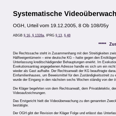
Systematische Videoüberwac
OGH, Urteil vom 19.12.2005, 8 Ob 108/05y
ABGB
§ 16
,
§ 1328a
, IPRG
§ 13
,
§ 48
***** Z
Die Rechtssache steht in Zusammenhang mit den Streitigkeiten zwis
Hälfteeigentümerin – eine deutsche KG – hatte gegen den Erstkläger
Unterlassung kreditschädigender Behauptungen erwirkt. Im Exekutions
Exekutionsantrag angegebenen Adresse handle es sich um ein nicht s
wieder als Gast aufhalte. Der Rechtsanwalt der KG beauftragte dara
Einfamilienhauses, um Beweismittel für den Zuständigkeitsstreit z
wurde der Eingang in den nächsten sechs Wochen ständig von der öff
Die Kläger begehrten von dem Rechtsanwalt, dem Privatdetektiv, de
Videoaufzeichnungen.
Das Erstgericht hielt die Videoüberwachung zu den genannten Zwecke
bestätigte.
Der OGH gibt der Revision der Kläger Folge und erlässt das Unterlass