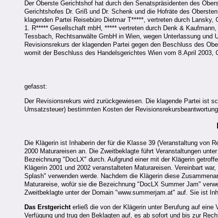
Der Oberste Gerichtshof hat durch den Senatspräsidenten des Obers
Gerichtshofes Dr. Griß und Dr. Schenk und die Hofräte des Obersten 
klagenden Partei Reisebüro Dietmar T*****, vertreten durch Lansky
1. R***** Gesellschaft mbH, ***** vertreten durch Denk & Kaufmann, 
Tessbach, Rechtsanwälte GmbH in Wien, wegen Unterlassung und Urtei
Revisionsrekurs der klagenden Partei gegen den Beschluss des Ober
womit der Beschluss des Handelsgerichtes Wien vom 8.April 2003, 
gefasst:
Der Revisionsrekurs wird zurückgewiesen. Die klagende Partei ist sc
Umsatzsteuer) bestimmten Kosten der Revisionsrekursbeantwortung
Die Klägerin ist Inhaberin der für die Klasse 39 (Veranstaltung von 
2000 Maturareisen an. Die Zweitbeklagte führt Veranstaltungen unter 
Bezeichnung "DocLX" durch. Aufgrund einer mit der Klägerin getrof
Klägerin 2001 und 2002 veranstalteten Maturareisen. Vereinbart w
Splash" verwenden werde. Nachdem die Klägerin diese Zusammenarbei
Maturareise, wofür sie die Bezeichnung "DocLX Summer Jam" verwendet
Zweitbeklagte unter der Domain "www.summerjam.at" auf. Sie ist In
Das Erstgericht
erließ die von der Klägerin unter Berufung auf eine
Verfügung und trug den Beklagten auf, es ab sofort und bis zur Rech