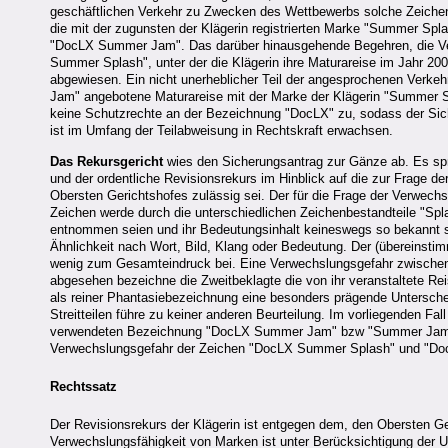
geschäftlichen Verkehr zu Zwecken des Wettbewerbs solche Zeichen 
die mit der zugunsten der Klägerin registrierten Marke "Summer Sp
"DocLX Summer Jam". Das darüber hinausgehende Begehren, die Ver
Summer Splash", unter der die Klägerin ihre Maturareise im Jahr 20
abgewiesen. Ein nicht unerheblicher Teil der angesprochenen Verke
Jam" angebotene Maturareise mit der Marke der Klägerin "Summer Sp
keine Schutzrechte an der Bezeichnung "DocLX" zu, sodass der Si
ist im Umfang der Teilabweisung in Rechtskraft erwachsen.
Das Rekursgericht
wies den Sicherungsantrag zur Gänze ab. Es sp
und der ordentliche Revisionsrekurs im Hinblick auf die zur Frage d
Obersten Gerichtshofes zulässig sei. Der für die Frage der Verwech
Zeichen werde durch die unterschiedlichen Zeichenbestandteile "Sp
entnommen seien und ihr Bedeutungsinhalt keineswegs so bekannt s
Ähnlichkeit nach Wort, Bild, Klang oder Bedeutung. Der (übereinst
wenig zum Gesamteindruck bei. Eine Verwechslungsgefahr zwische
abgesehen bezeichne die Zweitbeklagte die von ihr veranstaltete 
als reiner Phantasiebezeichnung eine besonders prägende Untersch
Streitteilen führe zu keiner anderen Beurteilung. Im vorliegenden Fal
verwendeten Bezeichnung "DocLX Summer Jam" bzw "Summer Jam" mit
Verwechslungsgefahr der Zeichen "DocLX Summer Splash" und "Do
Rechtssatz
Der Revisionsrekurs der Klägerin ist entgegen dem, den Obersten Ge
Verwechslungsfähigkeit von Marken ist unter Berücksichtigung der 