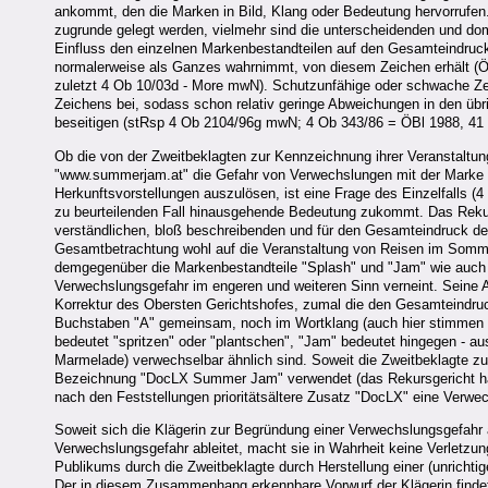
ankommt, den die Marken in Bild, Klang oder Bedeutung hervorrufen
zugrunde gelegt werden, vielmehr sind die unterscheidenden und dom
Einfluss den einzelnen Markenbestandteilen auf den Gesamteindruc
normalerweise als Ganzes wahrnimmt, von diesem Zeichen erhält (
zuletzt 4 Ob 10/03d - More mwN). Schutzunfähige oder schwache Ze
Zeichens bei, sodass schon relativ geringe Abweichungen in den üb
beseitigen (stRsp 4 Ob 2104/96g mwN; 4 Ob 343/86 = ÖBl 1988, 41
Ob die von der Zweitbeklagten zur Kennzeichnung ihrer Veranstal
"www.summerjam.at" die Gefahr von Verwechslungen mit der Marke de
Herkunftsvorstellungen auszulösen, ist eine Frage des Einzelfalls (
zu beurteilenden Fall hinausgehende Bedeutung zukommt. Das Reku
verständlichen, bloß beschreibenden und für den Gesamteindruck des Z
Gesamtbetrachtung wohl auf die Veranstaltung von Reisen im Sommer 
demgegenüber die Markenbestandteile "Splash" und "Jam" wie auch 
Verwechslungsgefahr im engeren und weiteren Sinn verneint. Seine 
Korrektur des Obersten Gerichtshofes, zumal die den Gesamteindruc
Buchstaben "A" gemeinsam, noch im Wortklang (auch hier stimmen si
bedeutet "spritzen" oder "plantschen", "Jam" bedeutet hingegen - a
Marmelade) verwechselbar ähnlich sind. Soweit die Zweitbeklagte zu
Bezeichnung "DocLX Summer Jam" verwendet (das Rekursgericht hat di
nach den Feststellungen prioritätsältere Zusatz "DocLX" eine Verw
Soweit sich die Klägerin zur Begründung einer Verwechslungsgefahr
Verwechslungsgefahr ableitet, macht sie in Wahrheit keine Verletzun
Publikums durch die Zweitbeklagte durch Herstellung einer (unricht
Der in diesem Zusammenhang erkennbare Vorwurf der Klägerin findet