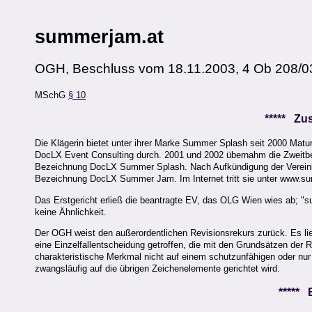
summerjam.at
OGH, Beschluss vom 18.11.2003, 4 Ob 208/0
MSchG
§ 10
***** Z
Die Klägerin bietet unter ihrer Marke Summer Splash seit 2000 Matur
DocLX Event Consulting durch. 2001 und 2002 übernahm die Zweitbekl
Bezeichnung DocLX Summer Splash. Nach Aufkündigung der Vereinbar
Bezeichnung DocLX Summer Jam. Im Internet tritt sie unter www.su
Das Erstgericht erließ die beantragte EV, das OLG Wien wies ab; 
keine Ähnlichkeit.
Der OGH weist den außerordentlichen Revisionsrekurs zurück. Es li
eine Einzelfallentscheidung getroffen, die mit den Grundsätzen der 
charakteristische Merkmal nicht auf einem schutzunfähigen oder nu
zwangsläufig auf die übrigen Zeichenelemente gerichtet wird.
*****