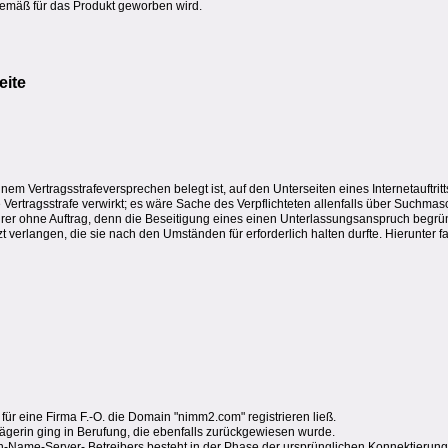
sgemäß für das Produkt geworben wird.
eite
nem Vertragsstrafeversprechen belegt ist, auf den Unterseiten eines Internetauftritts,
e Vertragsstrafe verwirkt; es wäre Sache des Verpflichteten allenfalls über Suchm
hrer ohne Auftrag, denn die Beseitigung eines einen Unterlassungsanspruch begrü
 verlangen, die sie nach den Umständen für erforderlich halten durfte. Hierunter f
für eine Firma F.-O. die Domain "nimm2.com" registrieren ließ.
ägerin ging in Berufung, die ebenfalls zurückgewiesen wurde.
ame-Server- Betreibers besteht in der Phase der ursprünglichen Konnektierung ni