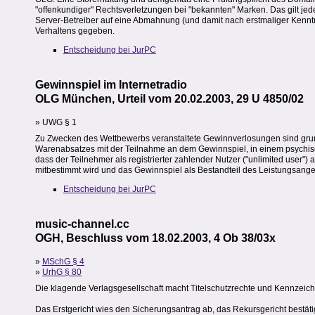
"offenkundiger" Rechtsverletzungen bei "bekannten" Marken. Das gilt je
Server-Betreiber auf eine Abmahnung (und damit nach erstmaliger Kenntn
Verhaltens gegeben.
Entscheidung bei JurPC
Gewinnspiel im Internetradio
OLG München, Urteil vom 20.02.2003, 29 U 4850/02
» UWG § 1
Zu Zwecken des Wettbewerbs veranstaltete Gewinnverlosungen sind grun
Warenabsatzes mit der Teilnahme an dem Gewinnspiel, in einem psychisch
dass der Teilnehmer als registrierter zahlender Nutzer ("unlimited user") 
mitbestimmt wird und das Gewinnspiel als Bestandteil des Leistungsange
Entscheidung bei JurPC
music-channel.cc
OGH, Beschluss vom 18.02.2003, 4 Ob 38/03x
»
MSchG § 4
»
UrhG § 80
Die klagende Verlagsgesellschaft macht Titelschutzrechte und Kennzeic
Das Erstgericht wies den Sicherungsantrag ab, das Rekursgericht bestäti