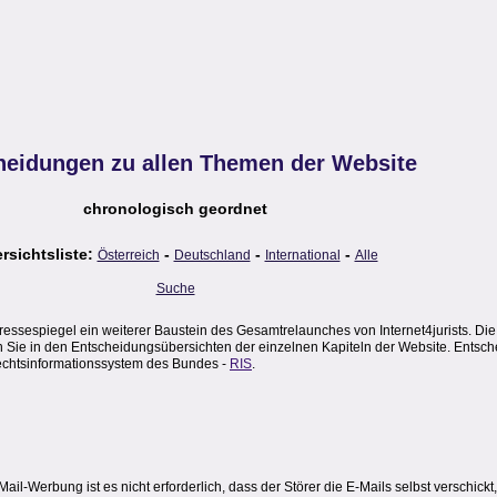
heidungen zu allen Themen der Website
chronologisch geordnet
rsichtsliste:
-
-
-
Österreich
Deutschland
International
Alle
Suche
sespiegel ein weiterer Baustein des Gesamtrelaunches von Internet4jurists. Die
en Sie in den Entscheidungsübersichten der einzelnen Kapiteln der Website. Entsch
Rechtsinformationssystem des Bundes -
RIS
.
il-Werbung ist es nicht erforderlich, dass der Störer die E-Mails selbst verschick