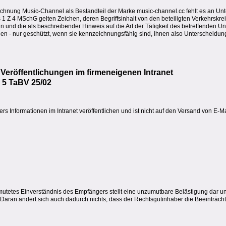
hnung Music-Channel als Bestandteil der Marke music-channel.cc fehlt es an Unt
s 1 Z 4 MSchG gelten Zeichen, deren Begriffsinhalt von den beteiligten Verkehrskr
nd die als beschreibender Hinweis auf die Art der Tätigkeit des betreffenden U
n - nur geschützt, wenn sie kennzeichnungsfähig sind, ihnen also Unterscheidun
Veröffentlichungen im firmeneigenen Intranet
 5 TaBV 25/02
s Informationen im Intranet veröffentlichen und ist nicht auf den Versand von E-M
etes Einverständnis des Empfängers stellt eine unzumutbare Belästigung dar un
ien. Daran ändert sich auch dadurch nichts, dass der Rechtsgutinhaber die Beeint