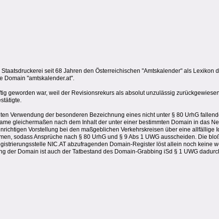
n Staatsdruckerei seit 68 Jahren den Österreichischen "Amtskalender" als Lexikon 
ie Domain "amtskalender.at".
ig geworden war, weil der Revisionsrekurs als absolut unzulässig zurückgewiese
tätigte.
gten Verwendung der besonderen Bezeichnung eines nicht unter § 80 UrhG fallende
gleichermaßen nach dem Inhalt der unter einer bestimmten Domain in das Netz ges
richtigen Vorstellung bei den maßgeblichen Verkehrskreisen über eine allfällige Id
mmen, sodass Ansprüche nach § 80 UrhG und § 9 Abs 1 UWG ausscheiden. Die bloße
gistrierungsstelle NIC.AT abzufragenden Domain-Register löst allein noch keine w
g der Domain ist auch der Tatbestand des Domain-Grabbing iSd § 1 UWG dadurch n