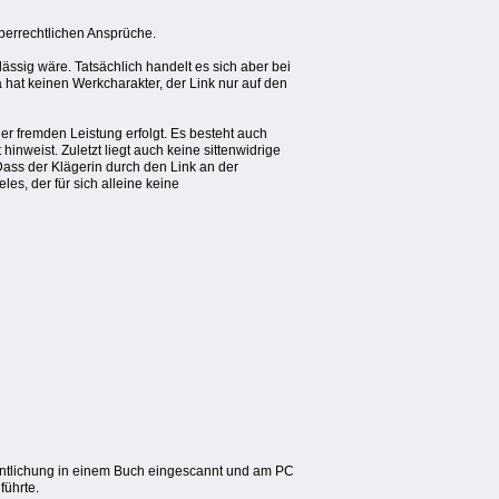
berrechtlichen Ansprüche.
ässig wäre. Tatsächlich handelt es sich aber bei
 hat keinen Werkcharakter, der Link nur auf den
ner fremden Leistung erfolgt. Es besteht auch
inweist. Zuletzt liegt auch keine sittenwidrige
ass der Klägerin durch den Link an der
s, der für sich alleine keine
öffentlichung in einem Buch eingescannt und am PC
führte.