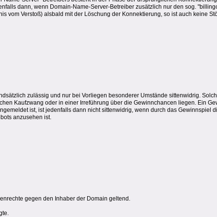
denfalls dann, wenn Domain-Name-Server-Betreiber zusätzlich nur den sog. "billi
is vom Verstoß) alsbald mit der Löschung der Konnektierung, so ist auch keine S
dsätzlich zulässig und nur bei Vorliegen besonderer Umstände sittenwidrig. Sol
en Kaufzwang oder in einer Irreführung über die Gewinnchancen liegen. Ein Gewin
angemeldet ist, ist jedenfalls dann nicht sittenwidrig, wenn durch das Gewinnspiel d
bots anzusehen ist.
henrechte gegen den Inhaber der Domain geltend.
gte.