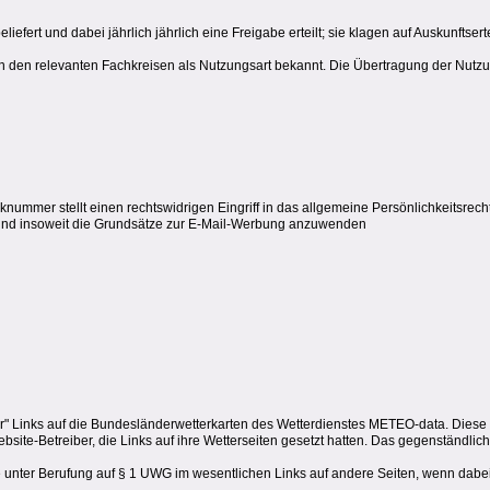
efert und dabei jährlich jährlich eine Freigabe erteilt; sie klagen auf Auskunftser
n den relevanten Fachkreisen als Nutzungsart bekannt. Die Übertragung der Nutz
mmer stellt einen rechtswidrigen Eingriff in das allgemeine Persönlichkeitsrecht 
sind insoweit die Grundsätze zur E-Mail-Werbung anzuwenden
ter" Links auf die Bundesländerwetterkarten des Wetterdienstes METEO-data. Diese
ite-Betreiber, die Links auf ihre Wetterseiten gesetzt hatten. Das gegenständlic
 unter Berufung auf § 1 UWG im wesentlichen Links auf andere Seiten, wenn dabei 