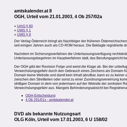
amtskalender.at II
OGH, Urteil vom 21.01.2003, 4 Ob 257/02a
»
UrhG § 80
»
UWG § 1
»
UWG § 9
Der Verlag Österreich bringt als Nachfolger der früheren Österreichische
seit einigen Jahren auch als CD-ROM heraus. Die Beklagte registrierte d
Nachdem im Sicherungsverfahren die Unterlassungsverfügung rechtskräft
Unterlassungsbegehren im Hauptverfahren statt, das Berufungsgericht bes
Der OGH gibt der Revision Folge und weist die Klage ab. Bei der unbefu
Verwechslungsgefahr durch den Gebrauch eines Zeichens als Domain-Name 
Domain keine Website und damit kein Inhalt abrufbar, kann es zu keiner un
zwischen den Streitteilen oder sonst zu einer Zuordnungsverwirrung ko
strittigen Domain in dem von jedermann auf der Website der zentralen Re
Verwechslungsgefahr aus. Mangels Behinderungsabsicht bei Registrierun
OGH-Entscheidung
4 Ob 291/01z - amtskalender.at
DVD als bekannte Nutzungsart
OLG Köln, Urteil vom 17.01.2003, 6 U 158/02