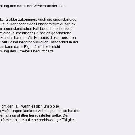
höpfung und damit der Werkcharakter. Das
rkcharakter zukommen. Auch die eigenständige
iduelle Handschrift des Urhebers zum Ausdruck
gegenständlichen Fall bedurfte es bei jeder
um eine (authentische) künstlich geschaffene
Felsens handelt. Als Ergebnis dieser geistigen
auf Grund ihrer individuellen Handschrift in der
rs kann damit Eigentümlichkeit nicht
mmung des Urhebers bedurft hätte.
icht der Fall, wenn es sich um bloße
ie Äußerungen konkrete Anhaltspunkte, so hat der
alls umstritten herausstellen sollte. Der
forschen, die auf eine rechtswidrige Tätigkeit