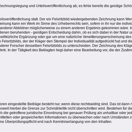
 Rechnungslegung und Urteilsveröffentlichung ab; es fehle bereits die geistige Sc
sveröffentlichung statt. Der ein Felsritzbild wiedergebenden Zeichnung kann We
inung kann ein Werk im Sinne des Urheberrechts sein, sofern in ihr nur die indiv
 anderer Abbildner möglicherweise zu einem anderen Ergebnis gekommen wäre. Im 
undenen beruhenden - geistigen Entscheidung dahin, ob es sich dabei in der Natur 
 willkürliche Ergänzung oder gar um eine natürliche Verwitterungserscheinung des 
lsritzbilds, der der Kläger den Stempel der Individualität aufgedrückt hat und die 
derer Forscher desselben Felsritzbilds zu unterscheiden. Der Zeichnung des Kläge
rk. In der Tätigkeit des Beklagten liegt daher eine Bearbeitung vor, die der Zusti
ren eingestellte Beiträge besteht nur, wenn diese rechtswidrig sind. Das ist dann n
weit hierbei die Grenze zur Schmähkritik nicht überschritten wird. Bestehen für d
e getroffene juristische Einordnung bei genauer Prüfung als unhaltbar oder jedenf
rmittelten oder gespeicherten Informationen zu überwachen oder nach Umständen zu 
ne Überprüfungspflicht erst nach Kenntniserlangung von den Inhalten.