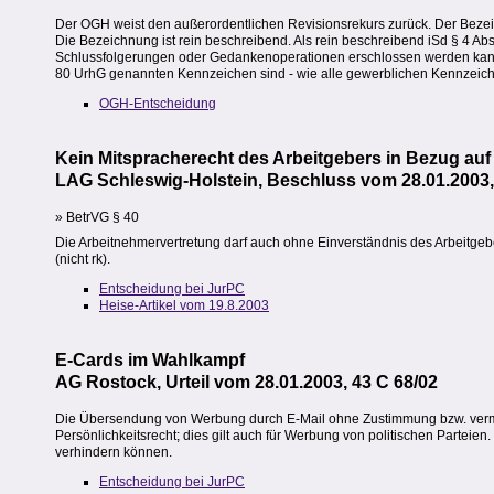
Der OGH weist den außerordentlichen Revisionsrekurs zurück. Der Bezeic
Die Bezeichnung ist rein beschreibend. Als rein beschreibend iSd § 4 Ab
Schlussfolgerungen oder Gedankenoperationen erschlossen werden kann u
80 UrhG genannten Kennzeichen sind - wie alle gewerblichen Kennzeiche
OGH-Entscheidung
Kein Mitspracherecht des Arbeitgebers in Bezug auf 
LAG Schleswig-Holstein, Beschluss vom 28.01.2003,
» BetrVG § 40
Die Arbeitnehmervertretung darf auch ohne Einverständnis des Arbeitgeber
(nicht rk).
Entscheidung bei JurPC
Heise-Artikel vom 19.8.2003
E-Cards im Wahlkampf
AG Rostock, Urteil vom 28.01.2003, 43 C 68/02
Die Übersendung von Werbung durch E-Mail ohne Zustimmung bzw. vermut
Persönlichkeitsrecht; dies gilt auch für Werbung von politischen Parte
verhindern können.
Entscheidung bei JurPC