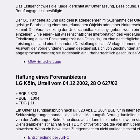
Das Erstgericht wies die Klage, gerichtet auf Unterlassung, Beseitigung,
Berufungsgericht bestätigte.
Der OGH änderte ab und gab dem Klagebegehren mit Ausnahme der Urteil
geistige Bearbeitung eines vorgefundenen Objekts oder einer Naturersche
kommt. Die Voraussetzung der Unterscheidbarkeit ist gegeben, wenn ein
einzelnen Linie einer - auf wissenschaftlicher Interpretation des Vorgef
Felsritzung aus der Entstehungszeit des Felsbilds, um eine nachträgliche
Leistung entstand eine besondere Darstellung des als Vorlage dienenden Fe
Auswahl der vorgefundenen Linien geeignet ist, sich von Zeichnungen an
abgesprochen werden; sie ist deshalb ein urheberrechtlich geschütztes We
OGH-Entscheidung
Haftung eines Forenanbieters
LG Köln, Urteil vom 04.12.2002, 28 O 627/02
» BGB § 823
» BGB § 1004
» TDG § 11
Ein Unterlassungsanspruch nach §§ 823 Abs. 1, 1004 BGB für in Internetfo
Schlussfolgerungen handelt, die sich als Meinungsäußerung darstellen, so
von den Äußerungen Betroffene diese auch dann hinzunehmen, wenn sich di
Diensteanbieter ist nach §§ 9-11 TDG nicht verpflichtet, die von ihm übe
hinweisen. Wenn ein bewusstes Zueigenmachen nicht vorliegt, besteht ei
Entscheidung bei JurPC