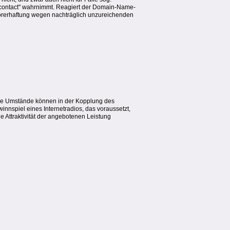
ngcontact" wahrnimmt. Reagiert der Domain-Name-
törerhaftung wegen nachträglich unzureichenden
che Umstände können in der Kopplung des
nspiel eines Internetradios, das voraussetzt,
ie Attraktivität der angebotenen Leistung