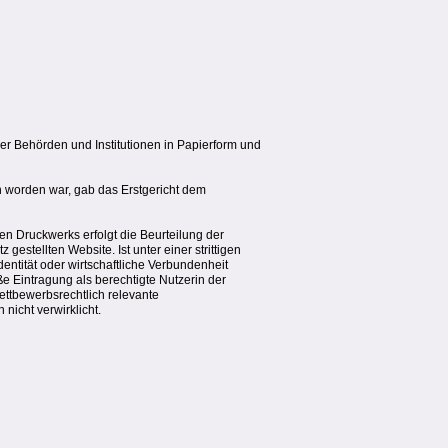
der Behörden und Institutionen in Papierform und
n worden war, gab das Erstgericht dem
n Druckwerks erfolgt die Beurteilung der
tellten Website. Ist unter einer strittigen
entität oder wirtschaftliche Verbundenheit
 Eintragung als berechtigte Nutzerin der
ettbewerbsrechtlich relevante
icht verwirklicht.