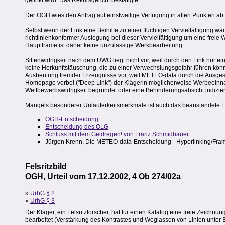
gelinkt wird. Das Rekursgericht bestätigte.
Der OGH wies den Antrag auf einstweilige Verfügung in allen Punkten ab
Selbst wenn der Link eine Beihilfe zu einer flüchtigen Vervielfältigung 
richtlinienkonformer Auslegung bei dieser Vervielfältigung um eine frei
Hauptframe ist daher keine unzulässige Werkbearbeitung.
Sittenwidrigkeit nach dem UWG liegt nicht vor, weil durch den Link nur ei
keine Herkunftstäuschung, die zu einer Verwechslungsgefahr führen könnte
Ausbeutung fremder Erzeugnisse vor, weil METEO-data durch die Ausgest
Homepage vorbei ("Deep LInk") der Klägerin möglicherweise Werbeeinnahme
Wettbewerbswidrigkeit begründet oder eine Behinderungsabsicht indizier
Mangels besonderer Unlauterkeitsmerkmale ist auch das beanstandete Fr
OGH-Entscheidung
Entscheidung des OLG
Schluss mit dem Geldregen! von Franz Schmidbauer
Jürgen Krenn, Die METEO-data-Entscheidung - Hyperlinking/Framin
Felsritzbild
OGH, Urteil vom 17.12.2002, 4 Ob 274/02a
»
UrhG § 2
»
UrhG § 3
Der Kläger, ein Felsritzforscher, hat für einen Katalog eine freie Zeichn
bearbeitet (Verstärkung des Kontrastes und Weglassen von Linien unter B