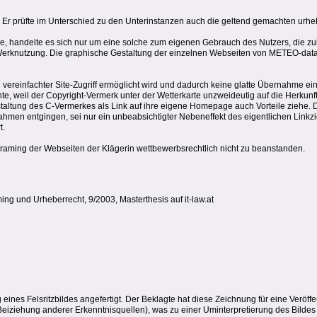
. Er prüfte im Unterschied zu den Unterinstanzen auch die geltend gemachten urhe
wäre, handelte es sich nur um eine solche zum eigenen Gebrauch des Nutzers, die zul
e Werknutzung. Die graphische Gestaltung der einzelnen Webseiten von METEO-data
n vereinfachter Site-Zugriff ermöglicht wird und dadurch keine glatte Übernahme ei
, weil der Copyright-Vermerk unter der Wetterkarte unzweideutig auf die Herkunft h
altung des C-Vermerkes als Link auf ihre eigene Homepage auch Vorteile ziehe. D
n entgingen, sei nur ein unbeabsichtigter Nebeneffekt des eigentlichen Linkziele
t.
aming der Webseiten der Klägerin wettbewerbsrechtlich nicht zu beanstanden.
g und Urheberrecht, 9/2003, Masterthesis auf it-law.at
ung eines Felsritzbildes angefertigt. Der Beklagte hat diese Zeichnung für eine Ver
eiziehung anderer Erkenntnisquellen), was zu einer Uminterpretierung des Bildes 