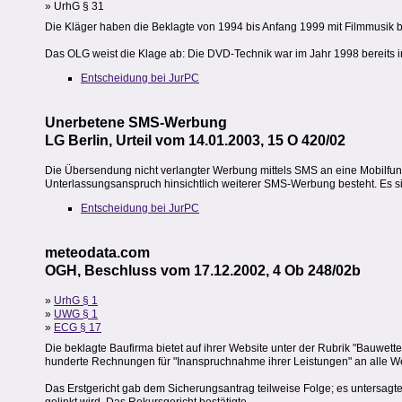
» UrhG § 31
Die Kläger haben die Beklagte von 1994 bis Anfang 1999 mit Filmmusik beli
Das OLG weist die Klage ab: Die DVD-Technik war im Jahr 1998 bereits i
Entscheidung bei JurPC
Unerbetene SMS-Werbung
LG Berlin, Urteil vom 14.01.2003, 15 O 420/02
Die Übersendung nicht verlangter Werbung mittels SMS an eine Mobilfunknu
Unterlassungsanspruch hinsichtlich weiterer SMS-Werbung besteht. Es 
Entscheidung bei JurPC
meteodata.com
OGH, Beschluss vom 17.12.2002, 4 Ob 248/02b
»
UrhG § 1
»
UWG § 1
»
ECG § 17
Die beklagte Baufirma bietet auf ihrer Website unter der Rubrik "Bauwet
hunderte Rechnungen für "Inanspruchnahme ihrer Leistungen" an alle Webs
Das Erstgericht gab dem Sicherungsantrag teilweise Folge; es untersagte