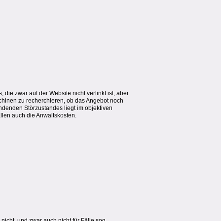
 die zwar auf der Website nicht verlinkt ist, aber
aschinen zu recherchieren, ob das Angebot noch
ndenden Störzustandes liegt im objektiven
allen auch die Anwaltskosten.
cht, und zwar auch nicht für Fälle sog.