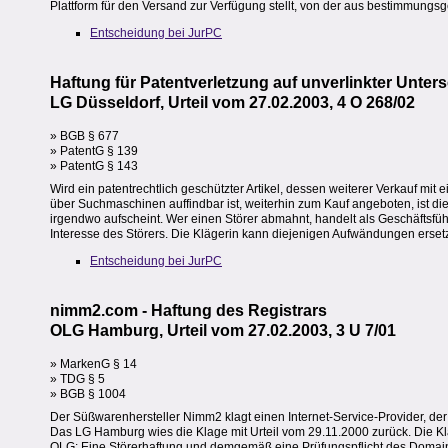
Plattform für den Versand zur Verfügung stellt, von der aus bestimmung
Entscheidung bei JurPC
Haftung für Patentverletzung auf unverlinkter Unters
LG Düsseldorf, Urteil vom 27.02.2003, 4 O 268/02
» BGB § 677
» PatentG § 139
» PatentG § 143
Wird ein patentrechtlich geschützter Artikel, dessen weiterer Verkauf mit ei
über Suchmaschinen auffindbar ist, weiterhin zum Kauf angeboten, ist di
irgendwo aufscheint. Wer einen Störer abmahnt, handelt als Geschäftsfü
Interesse des Störers. Die Klägerin kann diejenigen Aufwändungen ersetzt
Entscheidung bei JurPC
nimm2.com - Haftung des Registrars
OLG Hamburg, Urteil vom 27.02.2003, 3 U 7/01
» MarkenG § 14
» TDG § 5
» BGB § 1004
Der Süßwarenhersteller Nimm2 klagt einen Internet-Service-Provider, der 
Das LG Hamburg wies die Klage mit Urteil vom 29.11.2000 zurück. Die Kl
OLG: Eine Störerhaftung und demgemäß eine Prüfungspflicht des Domain-N