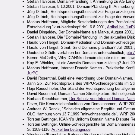
Stefan Hanloser, Domain-Pfändung I, Anmerkung zu AG Langen
Stefan Hanloser, 8.10.2001, Domain-Pfändung II, Anmerkung 
Jörg Dittrich, Rechtsprechungsübersicht zur Frage anzulegen
Jörg Dittrich, Rechtsprechungsübersicht zur Frage der Verwe
Markus Hoffmann, Mögliche Beschränkungen des Persönlichke
Entscheidung "kurt-biedenkopf.de", 6.8.2001,
Artikel bei JurP
Daniel Dingeldey, Der Domain-Name als Marke, August 2001,
Stefan Hanloser, Die "Domain-Pfändung" in der aktuellen Disk
Harald von Herget, Domain-Mediation und Domain-Schiedsgeri
Harald von Herget, Streit: Sind Domains pfändbar?
Juli 2001,
Deutsche Städte verfahren bei Domains unterschiedlich,
pte-A
Kieren McCarthy, Why ICANN's domain dispute rules are flaw
Kay E. Winkler, Ist die Anwalts-Domain nun zulässig? Juni 2
Markus Hoffmann, Internet Domain Namen - Praktische Konfli
JurPC
David Rosenthal, Bald eine Verordnung über Domain-Namen, 
Jann Six, Zur Rechtspraxis des WIPO-Schiedsgerichts im St
Hajo Rauschhofer, Der Stand der Rechtsprechung bei allge
David Rosenthal, Domain-Namen-Streitigkeiten: Schnellgerich
Barbara Kriechhammer,
Der Schutz von Internet-Domain-Na
Fezer, Die Kennzeichenfunktion von Domainnamen, WRP 200
Andreas W. Renck, "Scheiden allgemeine Begriffe und Gattu
OLG Hamburg vom 13.7.1999 "mitwohnzentrale.de", WRP 2000
Torsten Bettinger, ICANN’s Uniform Domain Name Dispute Re
Torsten Bettinger, Online-Schiedsgerichte für Domainnamens
S. 1109-1116;
Artikel bei bettinger.de
Stockinger/Kranebitter, Kriterien für den rechtmäßigen Gebr