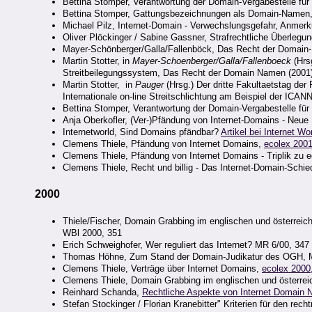
Bettina Stomper, Verantwortung der Domain-Vergabestelle f
Bettina Stomper, Gattungsbezeichnungen als Domain-Namen,
Michael Pilz, Internet-Domain - Verwechslungsgefahr, Anmer
Oliver Plöckinger / Sabine Gassner, Strafrechtliche Überle
Mayer-Schönberger/Galla/Fallenböck, Das Recht der Domai
Martin Stotter, in
Mayer-Schoenberger/Galla/Fallenboeck
(Hrs
Streitbeilegungssystem, Das Recht der Domain Namen (2001
Martin Stotter, in
Pauger
(Hrsg.) Der dritte Fakultaetstag der
Internationale on-line Streitschlichtung am Beispiel der ICAN
Bettina Stomper, Verantwortung der Domain-Vergabestelle f
Anja Oberkofler, (Ver-)Pfändung von Internet-Domains - Neu
Internetworld, Sind Domains pfändbar?
Artikel bei Internet Wo
Clemens Thiele, Pfändung von Internet Domains,
ecolex 2001
Clemens Thiele, Pfändung von Internet Domains - Triplik zu 
Clemens Thiele, Recht und billig - Das Internet-Domain-Sch
2000
Thiele/Fischer, Domain Grabbing im englischen und österrei
WBl 2000, 351
Erich Schweighofer, Wer reguliert das Internet? MR 6/00, 347 
Thomas Höhne, Zum Stand der Domain-Judikatur des OGH, 
Clemens Thiele, Verträge über Internet Domains,
ecolex 2000
Clemens Thiele, Domain Grabbing im englischen und österre
Reinhard Schanda,
Rechtliche Aspekte von Internet Domain
Stefan Stockinger / Florian Kranebitter" Kriterien für den r