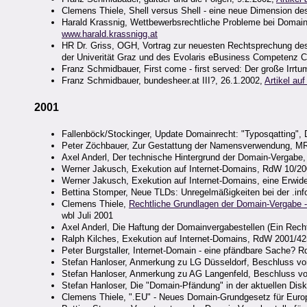
Clemens Thiele, Shell versus Shell - eine neue Dimension d
Harald Krassnig, Wettbewerbsrechtliche Probleme bei Doma
www.harald.krassnigg.at
HR Dr. Griss, OGH, Vortrag zur neuesten Rechtsprechung des 
der Univerität Graz und des Evolaris eBusiness Competenz C
Franz Schmidbauer, First come - first served: Der große Irrtu
Franz Schmidbauer, bundesheer.at III?, 26.1.2002,
Artikel auf
2001
Fallenböck/Stockinger, Update Domainrecht: "Typosqatting", 
Peter Zöchbauer, Zur Gestattung der Namensverwendung, MR
Axel Anderl, Der technische Hintergrund der Domain-Vergabe
Werner Jakusch, Exekution auf Internet-Domains, RdW 10/2
Werner Jakusch, Exekution auf Internet-Domains, eine Erwi
Bettina Stomper, Neue TLDs: Unregelmäßigkeiten bei der .inf
Clemens Thiele,
Rechtliche Grundlagen der Domain-Vergabe - 
wbl Juli 2001
Axel Anderl, Die Haftung der Domainvergabestellen (Ein Rech
Ralph Kilches, Exekution auf Internet-Domains, RdW 2001/42
Peter Burgstaller, Internet-Domain - eine pfändbare Sache? 
Stefan Hanloser, Anmerkung zu LG Düsseldorf, Beschluss vo
Stefan Hanloser, Anmerkung zu AG Langenfeld, Beschluss v
Stefan Hanloser, Die "Domain-Pfändung" in der aktuellen Disk
Clemens Thiele, ".EU" - Neues Domain-Grundgesetz für Eur