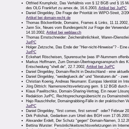
Ottfried Krumpholz, Das Verhältnis von § 12 BGB und § 15 M
des OLG Frankfurt zu amex.de, 16.6.2003,
Artikel bei JurPC
Daniel Dingeldey, Die Frage der Priorität im WIPO-Streit, 2/2
Artikel bei domain-recht.de
Thomas Böckenförde, Domains, Frames & Links, 11.11.2002
Jann Six, Neues vom Bundesgericht zur Frage der Verwend
14.10.2002,
Artikel bei weblaw.ch
Thomas Ernstschneider: Zeichenähnlichkeit, Waren-/Dienstle
JurPC
Holger Zetzsche, Das Ende der "Hier-nicht-Hinweise"? - Ein
JurPC
Eckehart Röscheisen, Spurensuche (was IP-Nummern offenba
Markus Hoffmann, Zum Domain-Übertragungsanspruch des Ke
Entscheidung "shell.de", 22.7.2002,
Artikel bei JurPC
Daniel Dingeldey, Domain-Recht in Deutschland - eine aktuell
Daniel Dingeldey, "weideglueck.de" und "literaturen.de" - zw
Christian Koenig, Andreas Neumann: Europas Identität im Inter
Jörg Dittrich: Namensrechtsverletzung gem. § 12 BGB durch 
Klaus Pawlitschko, Domain-Sharing-Vertrag, Ein neuer Lösung
Redaktion JurPC, Rechtsprechungsübersicht zu Domainstreitig
Hajo Rauschhofer, Domaingrabbing-Fälle in der praktischen V
JurPC
Daniel Dingeldey, "first comes, first served" ­ oder? Februar 2
Dirk Polishuk, Gedanken zum Urteil des BGH vom 17.05.2001 
Alexander Erdelt, Der Schutz "gegen" Domain-Namen, 3.12.2
Bettina Wurster: Persönlichkeitsrechtsverletzungen im Intern