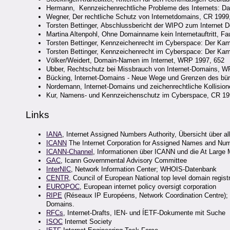
Hermann, Kennzeichenrechtliche Probleme des Internets:
Wegner, Der rechtliche Schutz von Internetdomains, CR 1999
Torsten Bettinger, Abschlussbericht der WIPO zum Interne
Martina Altenpohl, Ohne Domainname kein Internetauftritt, Fa
Torsten Bettinger, Kennzeichenrecht im Cyberspace: Der K
Torsten Bettinger, Kennzeichenrecht im Cyberspace: Der K
Völker/Weidert, Domain-Namen im Internet, WRP 1997, 652
Ubber, Rechtschutz bei Missbrauch von Internet-Domains, W
Bücking, Internet-Domains - Neue Wege und Grenzen des bür
Nordemann, Internet-Domains und zeichenrechtliche Kollisio
Kur, Namens- und Kennzeichenschutz im Cyberspace, CR 19
Links
IANA
, Internet Assigned Numbers Authority, Übersicht über a
ICANN
The Internet Corporation for Assigned Names and Nu
ICANN-Channel
, Informationen über ICANN und die At Large
GAC
, Icann Governmental Advisory Committee
InterNIC
, Network Information Center; WHOIS-Datenbank
CENTR
, Council of European National top level domain regist
EUROPOC
, European internet policy oversigt corporation
RIPE
(Réseaux IP Européens, Network Coordination Centre);
Domains.
RFCs
, Internet-Drafts, IEN- und ÍETF-Dokumente mit Suche
ISOC
Internet Society