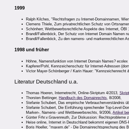
1999
Ralph Kilches, "Rechtsfragen zu Internet-Domainnamen, Wie
Clemens Thiele, Zum privatrechtlichen Schutz von Ortsname
Schönherr, Wettbewerbsrechtliche Aspekte des Internet, ÖBl 
Brandl/Fallenböck, Der Schutz von Internet Domain Namen
Brandl/Fallenböck, Zu den namens- und markenrechtlichen A
1998 und früher
Höhne, Namensfunktion von Internet Domain Names? ecolex 
Kapferer/Pohl, Kennzeichenschutz für Internet-Adressen (dom
Victor Mayer-Schönberger / Karin Hauer: "Kennzeichenrecht 
Literatur Deutschland u.a.
Thomas Hoeren, Internetrecht, Online-Skriptum 4/2013,
Skrip
Thorsten Bettinger,
Handbuch des Domainrechts
, 8/2008,
Stefanie Schubert, Das empirische Verbraucherverständnis ü
Stefanie Schubert, Die Einführung sprechender Top-Level-Dom
Marken-, Namens- und Wettbewerbsrechts, 9/2006,
Artikel b
Günter Frhr.v.Gravenreuth, Zur Diskussion: Rechtsprobleme 
Heise online, Internet in Deutschland bekommt eigenen DNS-
Boris Hoeller, "maxem.de" - Die Domainrechtsprechung des 