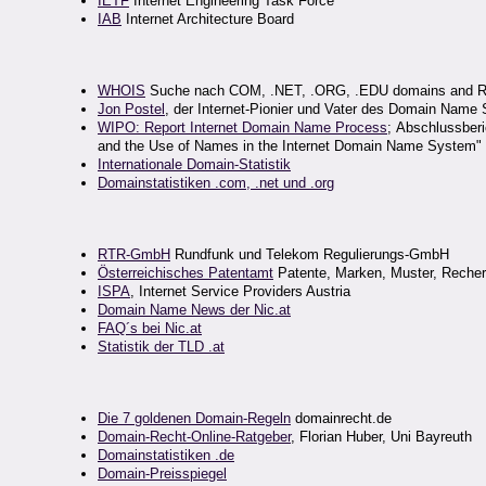
IETF
Internet Engineering Task Force
IAB
Internet Architecture Board
WHOIS
Suche nach COM, .NET, .ORG, .EDU domains and Re
Jon Postel
, der Internet-Pionier und Vater des Domain Name
WIPO: Report Internet Domain Name Process
;
Abschlussberi
and the Use of Names in the Internet Domain Name System"
Internationale Domain-Statistik
Domainstatistiken .com, .net und .org
RTR-GmbH
Rundfunk und Telekom Regulierungs-GmbH
Österreichisches Patentamt
Patente, Marken, Muster, Reche
ISPA
, Internet Service Providers Austria
Domain Name News der Nic.at
FAQ´s bei Nic.at
Statistik der TLD .at
Die 7 goldenen Domain-Regeln
domainrecht.de
Domain-Recht-Online-Ratgeber
, Florian Huber, Uni Bayreuth
Domainstatistiken .de
Domain-Preisspiegel