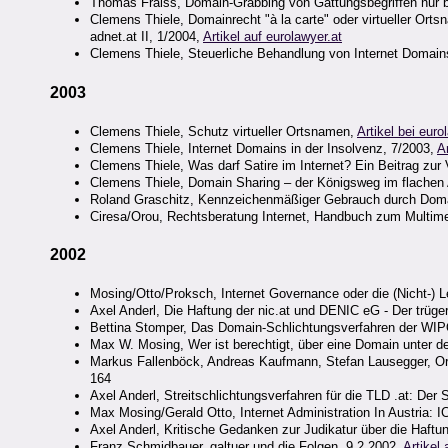
Thomas Fraiss, Domain-Grabbing von Gattungsbegriffen nur b
Clemens Thiele, Domainrecht "à la carte" oder virtueller O
adnet.at II, 1/2004,
Artikel auf eurolawyer.at
Clemens Thiele, Steuerliche Behandlung von Internet Domain
2003
Clemens Thiele, Schutz virtueller Ortsnamen,
Artikel bei euro
Clemens Thiele, Internet Domains in der Insolvenz, 7/2003,
A
Clemens Thiele, Was darf Satire im Internet? Ein Beitrag zu
Clemens Thiele, Domain Sharing – der Königsweg im flache
Roland Graschitz, Kennzeichenmäßiger Gebrauch durch Domai
Ciresa/Orou, Rechtsberatung Internet, Handbuch zum Multime
2002
Mosing/Otto/Proksch, Internet Governance oder die (Nicht-) 
Axel Anderl, Die Haftung der nic.at und DENIC eG - Der trüge
Bettina Stomper, Das Domain-Schlichtungsverfahren der WIP
Max W. Mosing, Wer ist berechtigt, über eine Domain unter d
Markus Fallenböck, Andreas Kaufmann, Stefan Lausegger, O
164
Axel Anderl, Streitschlichtungsverfahren für die TLD .at: Der
Max Mosing/Gerald Otto, Internet Administration In Austria
Axel Anderl, Kritische Gedanken zur Judikatur über die Haft
Franz Schmidbauer, galtuer und die Folgen, 9.2.2002,
Artikel 