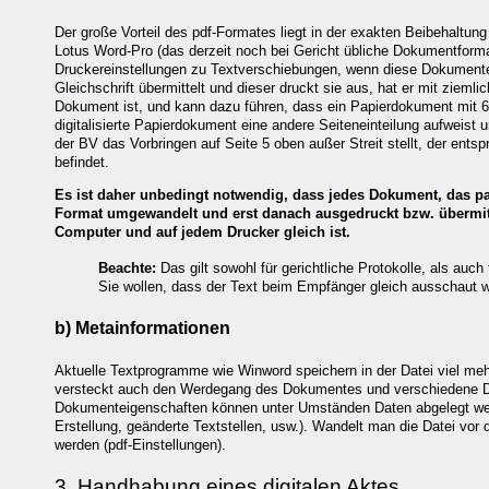
Der große Vorteil des pdf-Formates liegt in der exakten Beibehaltu
Lotus Word-Pro (das derzeit noch bei Gericht übliche Dokumentfor
Druckereinstellungen zu Textverschiebungen, wenn diese Dokument
Gleichschrift übermittelt und dieser druckt sie aus, hat er mit ziemli
Dokument ist, und kann dazu führen, dass ein Papierdokument mit 60
digitalisierte Papierdokument eine andere Seiteneinteilung aufweist
der BV das Vorbringen auf Seite 5 oben außer Streit stellt, der ent
befindet.
Es ist daher unbedingt notwendig, dass jedes Dokument, das par
Format umgewandelt und erst danach ausgedruckt bzw. übermittel
Computer und auf jedem Drucker gleich ist.
Beachte:
Das gilt sowohl für gerichtliche Protokolle, als au
Sie wollen, dass der Text beim Empfänger gleich ausschaut wi
b) Metainformationen
Aktuelle Textprogramme wie Winword speichern in der Datei viel me
versteckt auch den Werdegang des Dokumentes und verschiedene Dat
Dokumenteigenschaften können unter Umständen Daten abgelegt werden
Erstellung, geänderte Textstellen, usw.). Wandelt man die Datei vo
werden (pdf-Einstellungen).
3. Handhabung eines digitalen Aktes