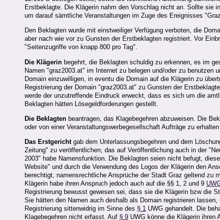
Erstbeklagte. Die Klägerin nahm den Vorschlag nicht an. Sollte sie i
um darauf sämtliche Veranstaltungen im Zuge des Ereignisses "Graz
Den Beklagten wurde mit einstweiliger Verfügung verboten, die Domai
aber nach wie vor zu Gunsten der Erstbeklagten registriert. Vor Ein
"Seitenzugriffe von knapp 800 pro Tag".
Die Klägerin
begehrt, die Beklagten schuldig zu erkennen, es im g
Namen "graz2003.at" im Internet zu belegen und/oder zu benutzen un
Domain einzuwilligen, in eventu die Domain auf die Klägerin zu übertr
Registrierung der Domain "graz2003.at" zu Gunsten der Erstbeklagten
werde der unzutreffende Eindruck erweckt, dass es sich um die amt
Beklagten hätten Lösegeldforderungen gestellt.
Die Beklagten
beantragen, das Klagebegehren abzuweisen. Die Beklag
oder von einer Veranstaltungswerbegesellschaft Aufträge zu erhalten o
Das Erstgericht
gab dem Unterlassungsbegehren und dem Löschungsbe
Zeitung" zu veröffentlichen; das auf Veröffentlichung auch in der 
2003" habe Namensfunktion. Die Beklagten seien nicht befugt, die
Website" und durch die Verwendung des Logos der Klägerin den Ansc
berechtigt, namensrechtliche Ansprüche der Stadt Graz geltend zu
Klägerin habe ihren Anspruch jedoch auch auf die §§ 1, 2 und 9
UW
Registrierung bewusst gewesen sei, dass sie die Klägerin bzw die S
Sie hätten den Namen auch deshalb als Domain registrieren lassen,
Registrierung sittenwidrig im Sinne des
§ 1
UWG gehandelt. Die behau
Klagebegehren nicht erfasst. Auf
§ 9
UWG könne die Klägerin ihren An