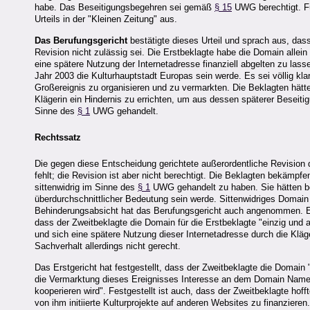
habe. Das Beseitigungsbegehren sei gemäß
§ 15
UWG berechtigt. Fü
Urteils in der "Kleinen Zeitung" aus.
Das Berufungsgericht
bestätigte dieses Urteil und sprach aus, da
Revision nicht zulässig sei. Die Erstbeklagte habe die Domain allein 
eine spätere Nutzung der Internetadresse finanziell abgelten zu lass
Jahr 2003 die Kulturhauptstadt Europas sein werde. Es sei völlig k
Großereignis zu organisieren und zu vermarkten. Die Beklagten hätt
Klägerin ein Hindernis zu errichten, um aus dessen späterer Beseitigu
Sinne des
§ 1
UWG gehandelt.
Rechtssatz
Die gegen diese Entscheidung gerichtete außerordentliche Revision 
fehlt; die Revision ist aber nicht berechtigt. Die Beklagten bekämpf
sittenwidrig im Sinne des
§ 1
UWG gehandelt zu haben. Sie hätten be
überdurchschnittlicher Bedeutung sein werde. Sittenwidriges Domain
Behinderungsabsicht hat das Berufungsgericht auch angenommen. Es
dass der Zweitbeklagte die Domain für die Erstbeklagte "einzig und al
und sich eine spätere Nutzung dieser Internetadresse durch die Kläge
Sachverhalt allerdings nicht gerecht.
Das Erstgericht hat festgestellt, dass der Zweitbeklagte die Domain 
die Vermarktung dieses Ereignisses Interesse an dem Domain Namen ha
kooperieren wird". Festgestellt ist auch, dass der Zweitbeklagte ho
von ihm initiierte Kulturprojekte auf anderen Websites zu finanzieren