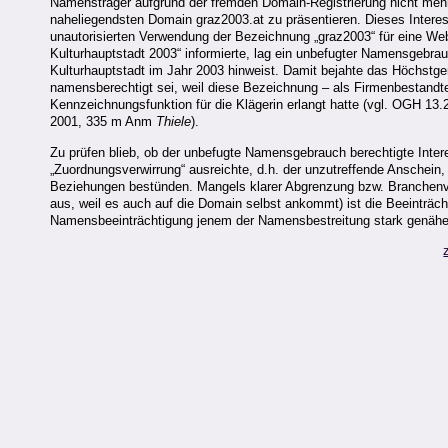
Namensträger aufgrund der fremden Domain-Registrierung nicht mehr m
naheliegendsten Domain graz2003.at zu präsentieren. Dieses Interess
unautorisierten Verwendung der Bezeichnung „graz2003“ für eine Web
Kulturhauptstadt 2003“ informierte, lag ein unbefugter Namensgebrau
Kulturhauptstadt im Jahr 2003 hinweist. Damit bejahte das Höchstger
namensberechtigt sei, weil diese Bezeichnung – als Firmenbestandtei
Kennzeichnungsfunktion für die Klägerin erlangt hatte (vgl. OGH 13
2001, 335 m Anm
Thiele
).
Zu prüfen blieb, ob der unbefugte Namensgebrauch berechtigte Inter
„Zuordnungsverwirrung“ ausreichte, d.h. der unzutreffende Anschein,
Beziehungen bestünden. Mangels klarer Abgrenzung bzw. Branchenver
aus, weil es auch auf die Domain selbst ankommt) ist die Beeinträch
Namensbeeinträchtigung jenem der Namensbestreitung stark genähe