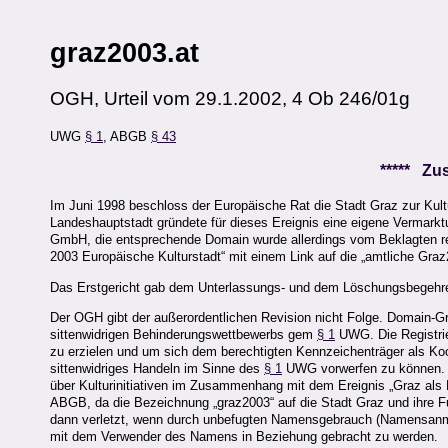
graz2003.at
OGH, Urteil vom 29.1.2002, 4 Ob 246/01g
UWG
§ 1
, ABGB
§ 43
***** Z
Im Juni 1998 beschloss der Europäische Rat die Stadt Graz zur Kul
Landeshauptstadt gründete für dieses Ereignis eine eigene Vermark
GmbH, die entsprechende Domain wurde allerdings vom Beklagten regist
2003 Europäische Kulturstadt“ mit einem Link auf die „amtliche Gra
Das Erstgericht gab dem Unterlassungs- und dem Löschungsbegehren 
Der OGH gibt der außerordentlichen Revision nicht Folge. Domain-G
sittenwidrigen Behinderungswettbewerbs gem
§ 1
UWG. Die Registrie
zu erzielen und um sich dem berechtigten Kennzeichenträger als Ko
sittenwidriges Handeln im Sinne des
§ 1
UWG vorwerfen zu können. In
über Kulturinitiativen im Zusammenhang mit dem Ereignis „Graz als 
ABGB, da die Bezeichnung „graz2003“ auf die Stadt Graz und ihre Fu
dann verletzt, wenn durch unbefugten Namensgebrauch (Namensanmaß
mit dem Verwender des Namens in Beziehung gebracht zu werden.