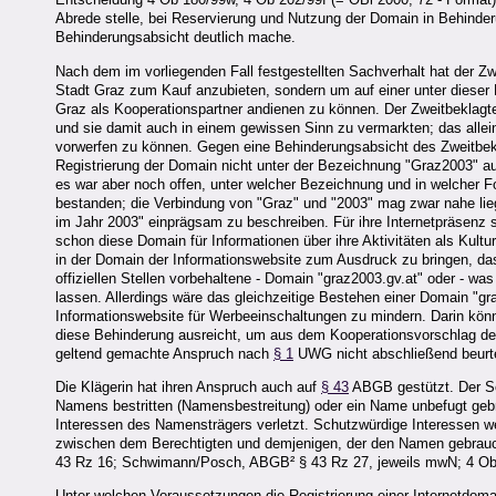
Abrede stelle, bei Reservierung und Nutzung der Domain in Behinde
Behinderungsabsicht deutlich mache.
Nach dem im vorliegenden Fall festgestellten Sachverhalt hat der Zwe
Stadt Graz zum Kauf anzubieten, sondern um auf einer unter diese
Graz als Kooperationspartner andienen zu können. Der Zweitbeklagte
und sie damit auch in einem gewissen Sinn zu vermarkten; das allei
vorwerfen zu können. Gegen eine Behinderungsabsicht des Zweitbekl
Registrierung der Domain nicht unter der Bezeichnung "Graz2003" auf
es war aber noch offen, unter welcher Bezeichnung und in welcher F
bestanden; die Verbindung von "Graz" und "2003" mag zwar nahe liege
im Jahr 2003" einprägsam zu beschreiben. Für ihre Internetpräsenz s
schon diese Domain für Informationen über ihre Aktivitäten als Kult
in der Domain der Informationswebsite zum Ausdruck zu bringen, da
offiziellen Stellen vorbehaltene - Domain "graz2003.gv.at" oder - was
lassen. Allerdings wäre das gleichzeitige Bestehen einer Domain "gra
Informationswebsite für Werbeeinschaltungen zu mindern. Darin könn
diese Behinderung ausreicht, um aus dem Kooperationsvorschlag der
geltend gemachte Anspruch nach
§ 1
UWG nicht abschließend beurte
Die Klägerin hat ihren Anspruch auch auf
§ 43
ABGB gestützt. Der 
Namens bestritten (Namensbestreitung) oder ein Name unbefugt g
Interessen des Namensträgers verletzt. Schutzwürdige Interessen we
zwischen dem Berechtigten und demjenigen, der den Namen gebrauch
43 Rz 16; Schwimann/Posch, ABGB² § 43 Rz 27, jeweils mwN; 4 Ob 32
Unter welchen Voraussetzungen die Registrierung einer Internetdom