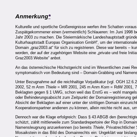
Anmerkung
*
Kulturelle und sportliche Großereignisse werfen ihre Schatten voraus
Zuspätgekommener einen (vermeintlich) Schlaueren: Im Juni 1998 be
Jahr 2003 zu machen. Die Steiermärkische Landeshauptstadt gründe
Kulturhauptstadt Europas Organisation GmbH“, um der international
Domain „graz2003.at“ für sich zu registrieren. Diese war bereits –
worden, der auf der zugehörigen Website eine „private und freie Initi
Graz2003.Website“ anbot.
An das österreichische Höchstgericht sind im Wesentlichen zwei Re
symptomatisch von Bedeutung sind – Domain-Grabbing und Name
Unter Bezugnahme auf die reichhaltige Vorjudikatur (vgl. OGH 12.6
2002, 52 m Anm
Thiele
= MR 2001, 245 m Anm
Korn
= RdW 2001, 73
Beklagten gegen § 1 UWG, schon weil das ErstG es – wohl mangels 
oder Behinderungsabsicht zum Zeitpunkt der Domainregistrierung geh
Absicht der Beklagten auf einer unter der strittigen Domain einzur
Kooperationspartner andienen zu können, allein reichte nicht aus, 
Dennoch war die Klage erfolgreich: Dass § 43 ABGB den (berechti
schützt, zählt mittlerweile zum Standardrepertoire der Rsp in Domai
Namensleugnung anzuerkennen (so bereits
Thiele
, Privatrechtliche
Mosaikstein in das Bild des Domainrechts ein: Ungeklärt war bislang