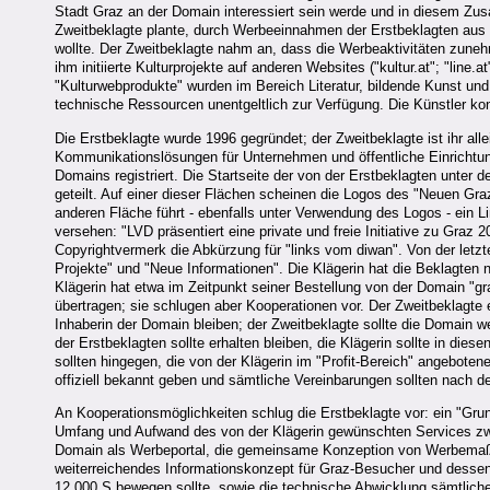
Stadt Graz an der Domain interessiert sein werde und in diesem Zusa
Zweitbeklagte plante, durch Werbeeinnahmen der Erstbeklagten aus 
wollte. Der Zweitbeklagte nahm an, dass die Werbeaktivitäten zuneh
ihm initiierte Kulturprojekte auf anderen Websites ("kultur.at"; "line.
"Kulturwebprodukte" wurden im Bereich Literatur, bildende Kunst und 
technische Ressourcen unentgeltlich zur Verfügung. Die Künstler kon
Die Erstbeklagte wurde 1996 gegründet; der Zweitbeklagte ist ihr all
Kommunikationslösungen für Unternehmen und öffentliche Einrichtu
Domains registriert. Die Startseite der von der Erstbeklagten unter 
geteilt. Auf einer dieser Flächen scheinen die Logos des "Neuen Gra
anderen Fläche führt - ebenfalls unter Verwendung des Logos - ein L
versehen: "LVD präsentiert eine private und freie Initiative zu Graz 
Copyrightvermerk die Abkürzung für "links vom diwan". Von der letzt
Projekte" und "Neue Informationen". Die Klägerin hat die Beklagten 
Klägerin hat etwa im Zeitpunkt seiner Bestellung von der Domain "gr
übertragen; sie schlugen aber Kooperationen vor. Der Zweitbeklagte 
Inhaberin der Domain bleiben; der Zweitbeklagte sollte die Domain we
der Erstbeklagten sollte erhalten bleiben, die Klägerin sollte in di
sollten hingegen, die von der Klägerin im "Profit-Bereich" angebotene
offiziell bekannt geben und sämtliche Vereinbarungen sollten nach d
An Kooperationsmöglichkeiten schlug die Erstbeklagte vor: ein "Gru
Umfang und Aufwand des von der Klägerin gewünschten Services zw
Domain als Werbeportal, die gemeinsame Konzeption von Werbemaßn
weiterreichendes Informationskonzept für Graz-Besucher und desse
12.000 S bewegen sollte, sowie die technische Abwicklung sämtlicher