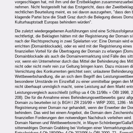
vorgeschlagen hat, mit ihm und der Erstbeklagten zusammenzuarbeit
nehmen. Nicht festgestellt hat das Erstgericht, dass der Zweitbeklag
rechtlichen Beurteilung meint, es sei davon auszugehen, "dass den 
klagende Partei bzw die Stadt Graz durch die Belegung dieses Doma
Kulturhauptstadt Europas behindern würden".
Die zuletzt wiedergegebenen Ausführungen sind eine Schlussfolgerung;
rechtfertigt, die Beklagten hätten mit der Registrierung der Domain s
nach der Rechtsprechung in zwei Spielarten vor: Eine Domain wird en
errichten (Domainblockade), oder es wird mit der Registrierung ein
finanziellen Vorteil für die Übertragung der Domain zu erlangen (D
Domainblockade als auch die Domainvermarktung sind Fälle des sitt
vor, wenn ein Unternehmer durch das Mittel der Behinderung des Mit
nicht oder nicht mehr rein zur Geltung bringen kann. Dazu müssen 
Vernichtung des Konkurrenten gerichtet sein; unlauterer Behinderun
Wettbewerbshandlung, die an sich dem Begriff des Leistungswettbewe
besonderer Umstände im Einzelfall zu einer unmittelbar gegen den
nicht überhaupt unmöglich macht, seine Leistung auf dem Markt ents
Leistungsvergleich ausschließt (stRsp ua 4 Ob 11/98s = ÖBl 1998,
208). Die für die Annahme eines Behinderungswettbewerbs ganz allg
Domain zu beurteilen ist (s BGH I ZR 216/99 = WRP 2001, 1286 - Mi
Registrierung einer Domain nur gehandelt, wenn der Erwerber der Do
behindern. Das wird bei einem Angebot, die Domain dem Zeicheninhab
finanziellen Forderungen den notwendigen Nachdruck verleihen wird. I
Domain Namen und Wettbewerbsrecht, in Mayer-Schönberger/Galla/F
sittenwidriges Domain Grabbing bei Vorliegen einer Vermarktungsabs
Entscheidung 4 Ob 180/99w, 4 Ob 202/99f (= ÖBl 2000, 72 - Format), i