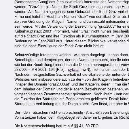
(Namensanmaßung) das (schutzwürdige) Interesse des Namensträger
werden: "Graz" ist als Name der Stadt Graz eine geographische He
werden. Als Name hingegen ist sein Gebrauch der Stadt Graz vorbehal
Firma und leitet ihr Recht am Namen "Graz" von der Stadt Graz ab. D
Zeit vor Gründung der Klägerin Namen und Jahreszahl miteinander 
sein werde. Mit der Verwendung der Bezeichnung "graz2003" für eine
Kulturhauptstadt 2003" informiert, wird "Graz" nicht nur als beschr
auf die Stadt Graz und ihre Funktion als Kulturhauptstadt im Jahr 2
Bedeutung im Jahr 2003 aus. Unter diesem Blickwinkel verwenden 
sind sie ohne Einwilligung der Stadt Graz nicht befugt.
Schutzwürdige Interessen werden - wie oben dargelegt - schon dann 
Berechtigten und demjenigen, der den Namen gebraucht, ideelle oder
wie bei der Beurteilung einer durch die Domain hervorgerufenen Ve
327/00t = MR 2001, 194 [Pilz] -
cyta.at
mwN), nicht allein nach der 
Nach dem festgestellten Sachverhalt ist die Startseite der unter de
Websites und insbesondere auch zu der - von der Klägerin betriebe
Inhaber der Domain "graz2003.at" und der Klägerin, deren Firma die 
dem Inhaber der Domain und der Klägerin Beziehungen bestehen, wie
vorgeschlagenen Zusammenarbeit gekommen. Nach ihrem - von der Kl
die Funktion der Startseite als Portal erhalten geblieben. Damit hätt
Startseite in Verbindung mit der Domain schließen lässt, der aber in 
Der - den Tatsachen nicht entsprechende - Anschein von Beziehungen 
Vorinstanzen haben dem Klagebegehren daher im Ergebnis zu Recht s
Die Kostenentscheidung beruht auf §§ 41, 50 ZPO.