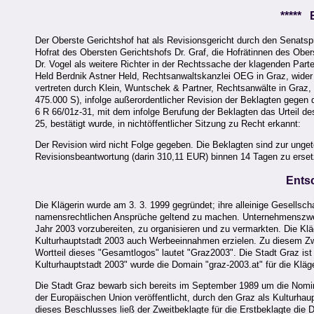
*****
Der Oberste Gerichtshof hat als Revisionsgericht durch den Senats
Hofrat des Obersten Gerichtshofs Dr. Graf, die Hofrätinnen des Obe
Dr. Vogel als weitere Richter in der Rechtssache der klagenden Part
Held Berdnik Astner Held, Rechtsanwaltskanzlei OEG in Graz, wider di
vertreten durch Klein, Wuntschek & Partner, Rechtsanwälte in Graz,
475.000 S), infolge außerordentlicher Revision der Beklagten gegen
6 R 66/01z-31, mit dem infolge Berufung der Beklagten das Urteil d
25, bestätigt wurde, in nichtöffentlicher Sitzung zu Recht erkannt:
Der Revision wird nicht Folge gegeben. Die Beklagten sind zur unge
Revisionsbeantwortung (darin 310,11 EUR) binnen 14 Tagen zu erset
Ents
Die Klägerin wurde am 3. 3. 1999 gegründet; ihre alleinige Gesellscha
namensrechtlichen Ansprüche geltend zu machen. Unternehmenszweck
Jahr 2003 vorzubereiten, zu organisieren und zu vermarkten. Die Kläge
Kulturhauptstadt 2003 auch Werbeeinnahmen erzielen. Zu diesem Zw
Wortteil dieses "Gesamtlogos" lautet "Graz2003". Die Stadt Graz is
Kulturhauptstadt 2003" wurde die Domain "graz-2003.at" für die Kläger
Die Stadt Graz bewarb sich bereits im September 1989 um die Nomin
der Europäischen Union veröffentlicht, durch den Graz als Kulturh
dieses Beschlusses ließ der Zweitbeklagte für die Erstbeklagte die 