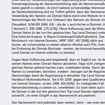
Domainregistrierung als Namensbestreitung oder als Namensanmaßung
weiter geprüft zu werden, ob (noch weitere) schutzwürdige Interesse
als Namensbestreitung wird ins Treffen geführt, dass das Namensrec
Verwendung des Namens als Domain Name durch eine Website im In
Namensträger das Recht zum Gebrauch des Namens als Domain stre
Düsseldorf, NJW-RR 1999, 626 - ufa.de; s auch Aicher in Rummel,
["domains"], ÖBl 1998, 275 [279]). Diese Auffassung setzt die Wer
Domain Name (in der von ihm gewünschten Top Level Domain) vorbeh
Eine kritische Analyse, in Mayer-Schönberger/Galla/Fallenböck, Da
Missbrauch von Internet-Domains, WRP 1997, 497 [508]) dafür aus, 
lassen, als schutzwürdig zu werten (ebenso offenbar auch Pilz, An
bei Erörterung der Domain Blockade - meinen, der kennzeichenmäßi
Level Domain im Internet auftreten zu können).
Gegen diese Auffassung wird eingewandt, dass es fraglich sei, ob 
seinem Namen einen Domain Namen abzuleiten, folge nicht zwingen
gleichen Namen geltend machen kann, vorbehalten bleibe. Durch die
Namen zu verwenden, bestritten, sondern - bezogen auf die Registr
Namensträger damit die Registrierung in derselben Top Level Domain v
Handbuch Multimedia-Recht, Teil 6 Rz 225ff; gegen eine Qualifizie
von Internet Domains, ecolex 1998, 924 [926]). Im vorliegenden Fall
Namensbestreitung zu werten ist, unterbleiben. Es kann daher auch
als Domain in der von ihm gewünschten Top Level Domain registrieren
ausreicht, um einen Eingriff in das Namensrecht anzunehmen.
Das Namensrecht wird jedenfalls dann verletzt, wenn – wie unter 