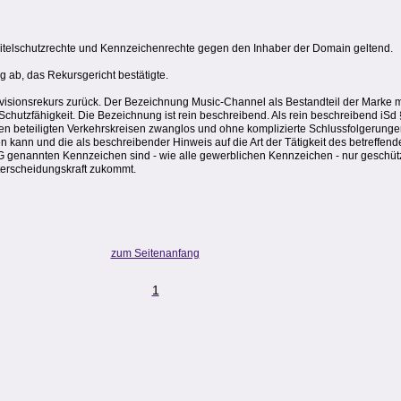
Titelschutzrechte und Kennzeichenrechte gegen den Inhaber der Domain geltend.
 ab, das Rekursgericht bestätigte.
sionsrekurs zurück. Der Bezeichnung Music-Channel als Bestandteil der Marke m
Schutzfähigkeit. Die Bezeichnung ist rein beschreibend. Als rein beschreibend iSd
 den beteiligten Verkehrskreisen zwanglos und ohne komplizierte Schlussfolgerung
kann und die als beschreibender Hinweis auf die Art der Tätigkeit des betreffe
G genannten Kennzeichen sind - wie alle gewerblichen Kennzeichen - nur geschütz
terscheidungskraft zukommt.
zum Seitenanfang
1