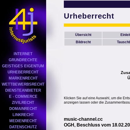
Urheberrecht
Übersicht
Einle
Bildrecht
Tausch
INTERNET
GRUNDRECHTE
GEISTIGES EIGENTUM
URHEBERRECHT
Zus
Ü
MARKENRECHT
WETTBEWERBSRECHT
DIENSTEANBIETER
E - COMMERCE
Klicken Sie auf eine Auswahl, um die Ent
anzeigen lassen oder die Zusammenfassun
ZIVILRECHT
DOMAINRECHT
LINKRECHT
music-channel.cc
MEDIENRECHT
OGH, Beschluss vom 18.02.200
DATENSCHUTZ