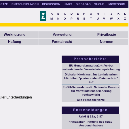
SETZE
ENTSCHEIDUNGEN
DISKUSSION
LINKS
DIES&DAS
SUCHE
IMPRESSUM
A
B
C
D
E
F
G
H
I
J
K
L
M
N
O
P
R
S
T
U
V
W
X
Z
Werknutzung
Verwertung
Privatkopie
Haftung
Formalrecht
Normen
Presseberichte
EU-Generalanwalt stärkt Verbot
weitreichender Vorratsdatenspeicherung
Digitaler Nachlass: Justizministerium
klärt über "postmortalen Datenschutz"
auf
EuGH-Generalanwalt: Nationale Gesetze
zur Vorratsdatenspeicherung
rechtswidrig
aller Entscheidungen
alle Presseberichte
Entscheidungen
UrhG § 19a, § 87
"Halzband" - Haftung des eBay-
Accountinhabers