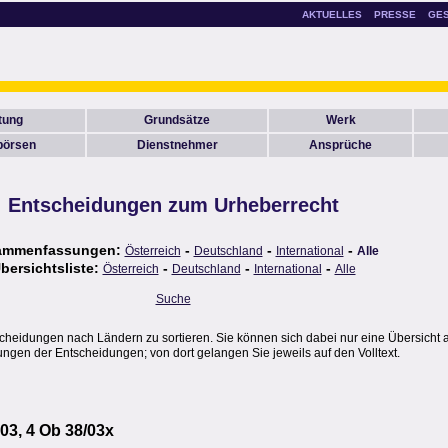
AKTUELLES
PRESSE
GE
itung
Grundsätze
Werk
börsen
Dienstnehmer
Ansprüche
Entscheidungen zum Urheberrecht
ammenfassungen:
-
-
-
Österreich
Deutschland
International
Alle
bersichtsliste:
-
-
-
Österreich
Deutschland
International
Alle
Suche
scheidungen nach Ländern zu sortieren. Sie können sich dabei nur eine Übersicht 
gen der Entscheidungen; von dort gelangen Sie jeweils auf den Volltext.
3, 4 Ob 38/03x