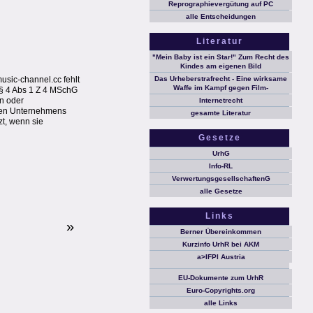
Reprographievergütung auf PC
alle Entscheidungen
Literatur
"Mein Baby ist ein Star!" Zum Recht des
Kindes am eigenen Bild
usic-channel.cc fehlt
Das Urheberstrafrecht - Eine wirksame
Waffe im Kampf gegen Film-
 § 4 Abs 1 Z 4 MSchG
en oder
Internetrecht
nden Unternehmens
gesamte Literatur
t, wenn sie
Gesetze
UrhG
Info-RL
VerwertungsgesellschaftenG
alle Gesetze
Links
»
Berner Übereinkommen
Kurzinfo UrhR bei AKM
a>IFPI Austria
EU-Dokumente zum UrhR
Euro-Copyrights.org
alle Links