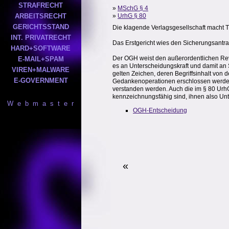
STRAFRECHT
»
MSchG § 4
ARBEITSRECHT
»
UrhG § 80
GERICHTSSTAND
Die klagende Verlagsgesellschaft macht 
INT. PRIVATRECHT
Das Erstgericht wies den Sicherungsantrag
HARD+SOFTWARE
Der OGH weist den außerordentlichen Revi
E-MAIL+SPAM
es an Unterscheidungskraft und damit an 
VIREN+MALWARE
gelten Zeichen, deren Begriffsinhalt von
E-GOVERNMENT
Gedankenoperationen erschlossen werden 
verstanden werden. Auch die im § 80 Urh
kennzeichnungsfähig sind, ihnen also Un
W e b m a s t e r
OGH-Entscheidung
«