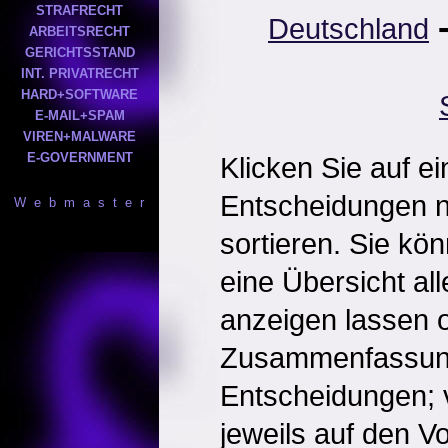
STRAFRECHT
Deutschland
ARBEITSRECHT
GERICHTSSTAND
INT. PRIVATRECHT
HARD+SOFTWARE
E-MAIL+SPAM
VIREN+MALWARE
E-GOVERNMENT
Klicken Sie auf e
Entscheidungen 
W e b m a s t e r
sortieren. Sie kö
eine Übersicht al
anzeigen lassen o
Zusammenfassun
Entscheidungen; 
jeweils auf den Vol