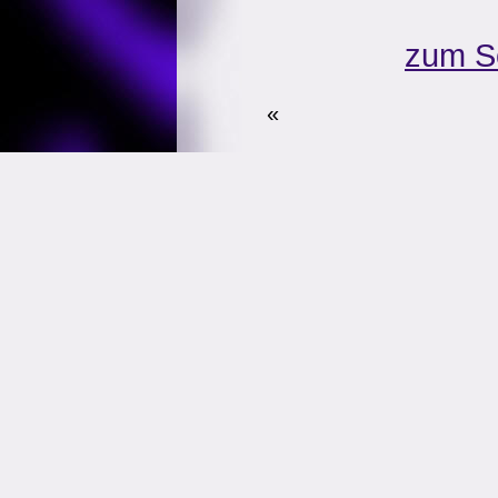
zum S
«