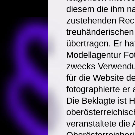
diesem die ihm n
zustehenden Rec
treuhänderische
übertragen. Er hat
Modellagentur Fot
zwecks Verwendun
für die Website d
fotographierte er
Die Beklagte ist 
oberösterreichis
veranstaltete die
Oberösterreicheri