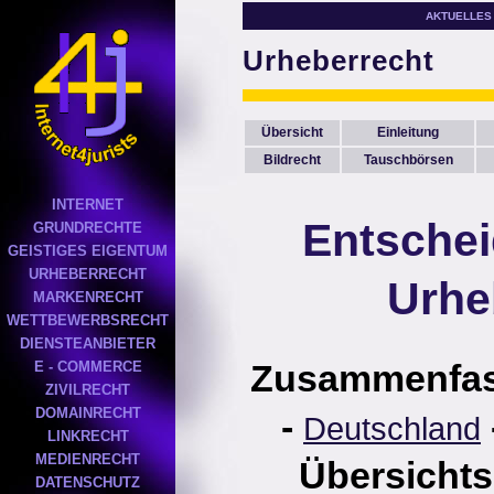
AKTUELLES
Urheberrecht
Übersicht
Einleitung
Bildrecht
Tauschbörsen
INTERNET
Entsche
GRUNDRECHTE
GEISTIGES EIGENTUM
URHEBERRECHT
Urhe
MARKENRECHT
WETTBEWERBSRECHT
DIENSTEANBIETER
Zusammenfa
E - COMMERCE
ZIVILRECHT
DOMAINRECHT
-
Deutschland
LINKRECHT
MEDIENRECHT
Übersichts
DATENSCHUTZ