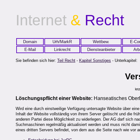
Internet
&
Recht
Domain
Urh/MarkR
Wettbew.
E-Co
E-Mail
Linkrecht
Diensteanbieter
Arb
Sie befinden sich hier:
Teil Recht
-
Kapitel Sonstiges
- Unterkapitel:
Ver
let
Löschungspflicht einer Website:
Hanseatisches Oberl
Wird eine durch einstweilige Verfügung untersagte Website über ein
Inhalt der Website vollständig von ihrem Server gelöscht und die frü
anderen Partei diese Möglichkeit zu widerlegen. Der AG darf sich na
Suchmaschinen regelmäßig aktualisiert werden und muss nicht damit 
eines dritten Servers befindet, von dem aus die Seite nach wie vor 