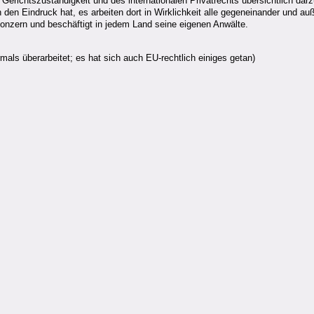
n Gerichtszuständigkeit und des internationalen Privatrechts übersichtlich dar
 den Eindruck hat, es arbeiten dort in Wirklichkeit alle gegeneinander und au
 Konzern und beschäftigt in jedem Land seine eigenen Anwälte.
ls überarbeitet; es hat sich auch EU-rechtlich einiges getan)