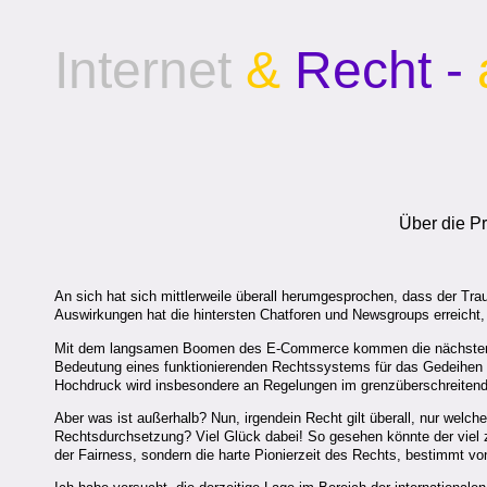
Internet
&
Recht -
Über die Pr
An sich hat sich mittlerweile überall herumgesprochen, dass der Tra
Auswirkungen hat die hintersten Chatforen und Newsgroups erreicht,
Mit dem langsamen Boomen des E-Commerce kommen die nächsten Probl
Bedeutung eines funktionierenden Rechtssystems für das Gedeihen der 
Hochdruck wird insbesondere an Regelungen im grenzüberschreitende
Aber was ist außerhalb? Nun, irgendein Recht gilt überall, nur welch
Rechtsdurchsetzung? Viel Glück dabei! So gesehen könnte der viel zit
der Fairness, sondern die harte Pionierzeit des Rechts, bestimmt v