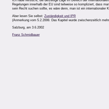
Ich habe versucht, die derzeitige Lage im Bereich der internationale
Regelungen innerhalb der EU sind teilweise so kompliziert, dass man
sein Recht suchen sollte, es wäre denn, man ist ein internationaler
Aber lesen Sie selbst:
Zuständigkeit und IPR
(Anmerkung vom 5.2.2006: Das Kapitel wurde zwischenzeitlich mehrma
Salzburg, am 3.6.2002
Franz Schmidbauer