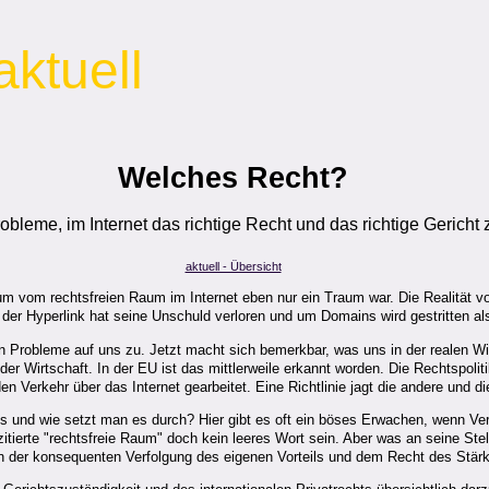
aktuell
Welches Recht?
obleme, im Internet das richtige Recht und das richtige Gericht 
aktuell - Übersicht
um vom rechtsfreien Raum im Internet eben nur ein Traum war. Die Realität vo
 der Hyperlink hat seine Unschuld verloren und um Domains wird gestritten al
eme auf uns zu. Jetzt macht sich bemerkbar, was uns in der realen Wirtscha
Wirtschaft. In der EU ist das mittlerweile erkannt worden. Die Rechtspolitik 
n Verkehr über das Internet gearbeitet. Eine Richtlinie jagt die andere u
es und wie setzt man es durch? Hier gibt es oft ein böses Erwachen, wenn Vert
ierte "rechtsfreie Raum" doch kein leeres Wort sein. Aber was an seine Stelle
on der konsequenten Verfolgung des eigenen Vorteils und dem Recht des Stärk