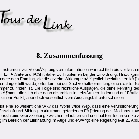
8. Zusammenfassung
s Instrument zur VerknÃ¼pfung von Informationen war rechtlich bis vor kurzem
il. Er fÃ¼hrte und fÃ¼hrt daher zu Problemen bei der Einordnung. Hinzu kom
ndere dem Framing, die die erzielte Wirkung maÃŸgeblich beeinflussen kÃ¶nn
n dargestellt wurde, erfordern bei der Sachverhaltsermittlung eine exakte Bes
immer zu finden ist. Die Folge sind rechtliche Aussagen, die ohne Kenntnis 
kÃ¶nnen, die sich aber dann abstrahiert in LeitsÃ¤tzen finden und auf FÃ¤ll
n einem Punkt, aber doch wesentlich vom Ausgangsfall unterscheiden.
 ist eine so wesentliche fÃ¼r das World Wide Web, dass eine Verunsicherung
irtschaft und Bildungsinstitutionen geforderten FÃ¶rderung des Mediums zuwid
t rasch eine Grenzziehung zwischen erlaubten und unerlaubten Techniken zu 
g im Bereich der Linkhaftung im Auge und erwÃ¤gt eine Regelung (Art 21 A