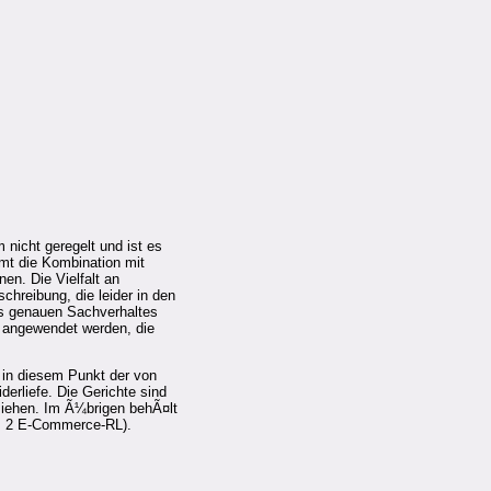
 nicht geregelt und ist es
mt die Kombination mit
en. Die Vielfalt an
chreibung, die leider in den
des genauen Sachverhaltes
e angewendet werden, die
 in diesem Punkt der von
erliefe. Die Gerichte sind
ziehen. Im Ã¼brigen behÃ¤lt
bs. 2 E-Commerce-RL).