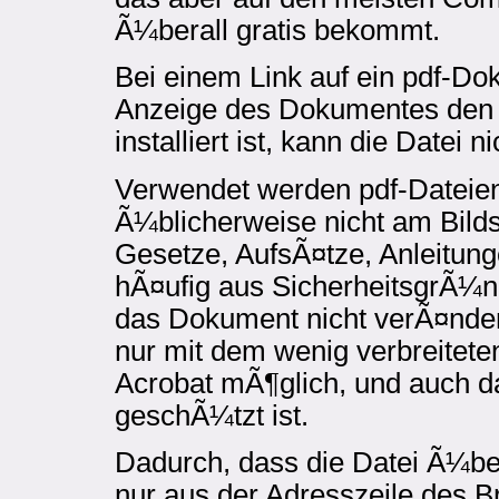
Ã¼berall gratis bekommt.
Bei einem Link auf ein pdf-Do
Anzeige des Dokumentes den 
installiert ist, kann die Datei 
Verwendet werden pdf-Dateien
Ã¼blicherweise nicht am Bilds
Gesetze, AufsÃ¤tze, Anleitun
hÃ¤ufig aus SicherheitsgrÃ¼
das Dokument nicht verÃ¤nde
nur mit dem wenig verbreitet
Acrobat mÃ¶glich, und auch da
geschÃ¼tzt ist.
Dadurch, dass die Datei Ã¼be
nur aus der Adresszeile des B