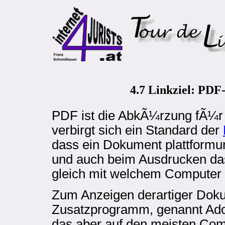
4.7 Linkziel: PDF-
PDF ist die AbkÃ¼rzung fÃ¼r 
verbirgt sich ein Standard der
dass ein Dokument plattform
und auch beim Ausdrucken das
gleich mit welchem Computer o
Zum Anzeigen derartiger Dok
Zusatzprogramm, genannt Adobe
das aber auf den meisten Comp