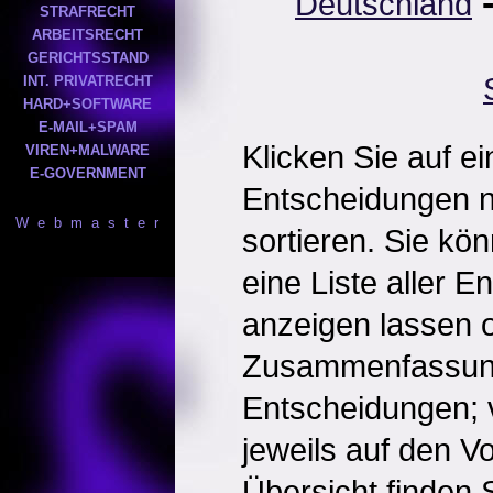
Deutschland
STRAFRECHT
ARBEITSRECHT
GERICHTSSTAND
INT. PRIVATRECHT
HARD+SOFTWARE
E-MAIL+SPAM
Klicken Sie auf e
VIREN+MALWARE
E-GOVERNMENT
Entscheidungen 
W e b m a s t e r
sortieren. Sie kö
eine Liste aller 
anzeigen lassen o
Zusammenfassun
Entscheidungen; 
jeweils auf den Vol
Übersicht finden S