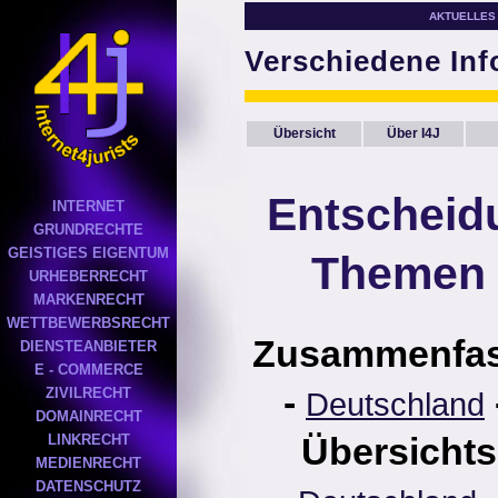
AKTUELLES
Verschiedene In
Übersicht
Über I4J
Entscheid
INTERNET
GRUNDRECHTE
GEISTIGES EIGENTUM
Themen 
URHEBERRECHT
MARKENRECHT
WETTBEWERBSRECHT
Zusammenfa
DIENSTEANBIETER
E - COMMERCE
-
ZIVILRECHT
Deutschland
DOMAINRECHT
Übersichts
LINKRECHT
MEDIENRECHT
DATENSCHUTZ