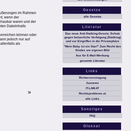
Gesetze
n Äußerungen im Rahmen
alle Gesetze
ht, wenn der
schaubar waren und der
eten Dateiinhalts
Literatur
Das neue Anti-Stalking-Gesetz; Schutz
s erreichen können oder
gegen beharrliche Verfolgung (Stalking)
dann jedoch nur auf
und vor Eingriffen in die Privatsphäre
llenfalls als
"Mein Baby ist ein Star!" Zum Recht des
Kindes am eigenen Bild
Aus für E-Mail-Werbung
gesamte Literatur
Links
Richtervereinigung
Jusnews
IT-LAW.AT
»
Rechtsprobleme.at
alle Links
Sonstiges
FAQ
Glossar