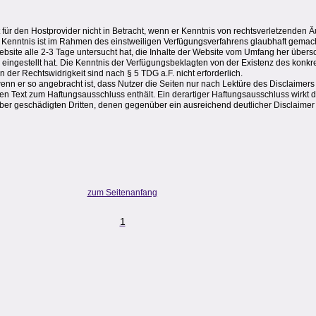
für den Hostprovider nicht in Betracht, wenn er Kenntnis von rechtsverletzende
 Kenntnis ist im Rahmen des einstweiligen Verfügungsverfahrens glaubhaft gemac
bsite alle 2-3 Tage untersucht hat, die Inhalte der Website vom Umfang her über
 eingestellt hat. Die Kenntnis der Verfügungsbeklagten von der Existenz des konkr
 der Rechtswidrigkeit sind nach § 5 TDG a.F. nicht erforderlich.
wenn er so angebracht ist, dass Nutzer die Seiten nur nach Lektüre des Disclaimer
kten Text zum Haftungsausschluss enthält. Ein derartiger Haftungsausschluss wirkt 
er geschädigten Dritten, denen gegenüber ein ausreichend deutlicher Disclaimer a
zum Seitenanfang
1