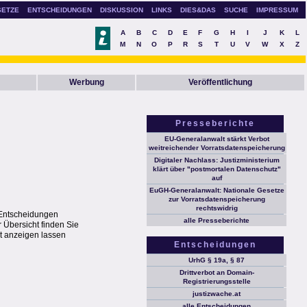
SETZE
ENTSCHEIDUNGEN
DISKUSSION
LINKS
DIES&DAS
SUCHE
IMPRESSUM
A
B
C
D
E
F
G
H
I
J
K
L
M
N
O
P
R
S
T
U
V
W
X
Z
Werbung
Veröffentlichung
Presseberichte
EU-Generalanwalt stärkt Verbot
weitreichender Vorratsdatenspeicherung
Digitaler Nachlass: Justizministerium
klärt über "postmortalen Datenschutz"
auf
EuGH-Generalanwalt: Nationale Gesetze
zur Vorratsdatenspeicherung
rechtswidrig
r Entscheidungen
alle Presseberichte
 Übersicht finden Sie
t anzeigen lassen
Entscheidungen
UrhG § 19a, § 87
Drittverbot an Domain-
Registrierungsstelle
justizwache.at
alle Entscheidungen