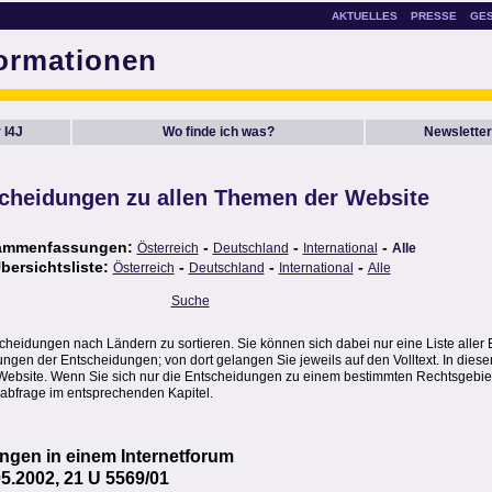
AKTUELLES
PRESSE
GE
formationen
 I4J
Wo finde ich was?
Newsletter
cheidungen zu allen Themen der Website
ammenfassungen:
-
-
-
Österreich
Deutschland
International
Alle
bersichtsliste:
-
-
-
Österreich
Deutschland
International
Alle
Suche
scheidungen nach Ländern zu sortieren. Sie können sich dabei nur eine Liste alle
en der Entscheidungen; von dort gelangen Sie jeweils auf den Volltext. In dieser
Website. Wenn Sie sich nur die Entscheidungen zu einem bestimmten Rechtsgebie
abfrage im entsprechenden Kapitel.
gen in einem Internetforum
5.2002, 21 U 5569/01