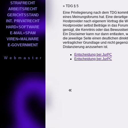
STRAFRECHT
» TDG § 5
ARBEITSRECHT
Eine Privilegierung nach dem TDG kommt 
GERICHTSSTAND
eines Meinungsforums hat. Eine derartige
INT. PRIVATRECHT
Hostprovider nach eigenem Vortrag die We
Hostprovider selbst Beiträge in das Forum
HARD+SOFTWARE
genügt, die Kenntnis oder das Bewusstsein
E-MAIL+SPAM
Ein Disclaimer kann nur dann entlasten, 
die jeweilige Seite einen deutlichen dire
VIREN+MALWARE
vertraglicher Grundlage und nicht gegenüb
E-GOVERNMENT
Distanzierung anzusehen ist.
Entscheidung bei JurPC
W e b m a s t e r
Entscheidung bei JurPC
«