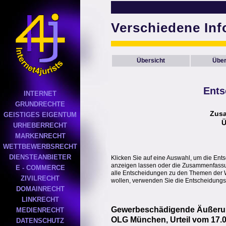
Verschiedene In
Übersicht
Über
Ents
INTERNET
GRUNDRECHTE
Zus
GEISTIGES EIGENTUM
Ü
URHEBERRECHT
MARKENRECHT
WETTBEWERBSRECHT
DIENSTEANBIETER
Klicken Sie auf eine Auswahl, um die Ent
anzeigen lassen oder die Zusammenfassung
E - COMMERCE
alle Entscheidungen zu den Themen der 
ZIVILRECHT
wollen, verwenden Sie die Entscheidungs
DOMAINRECHT
LINKRECHT
Gewerbeschädigende Äußerun
MEDIENRECHT
OLG München, Urteil vom 17.0
DATENSCHUTZ