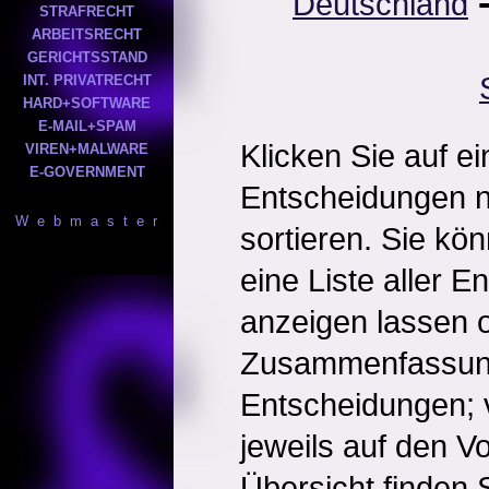
Deutschland
STRAFRECHT
ARBEITSRECHT
GERICHTSSTAND
INT. PRIVATRECHT
HARD+SOFTWARE
E-MAIL+SPAM
Klicken Sie auf e
VIREN+MALWARE
E-GOVERNMENT
Entscheidungen 
W e b m a s t e r
sortieren. Sie kö
eine Liste aller 
anzeigen lassen o
Zusammenfassun
Entscheidungen; 
jeweils auf den Vol
Übersicht finden S