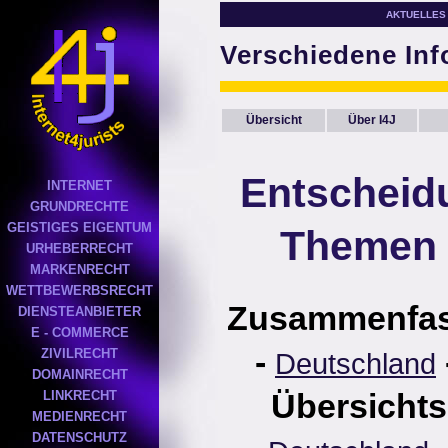
AKTUELLES
Verschiedene In
Übersicht
Über I4J
Entscheid
INTERNET
GRUNDRECHTE
GEISTIGES EIGENTUM
Themen 
URHEBERRECHT
MARKENRECHT
WETTBEWERBSRECHT
Zusammenfa
DIENSTEANBIETER
E - COMMERCE
-
ZIVILRECHT
Deutschland
DOMAINRECHT
Übersichts
LINKRECHT
MEDIENRECHT
DATENSCHUTZ