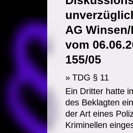
Diskussion
unverzügli
AG Winsen/L
vom 06.06.2
155/05
» TDG § 11
Ein Dritter hatte
des Beklagten ein
der Art eines Poli
Kriminellen einges