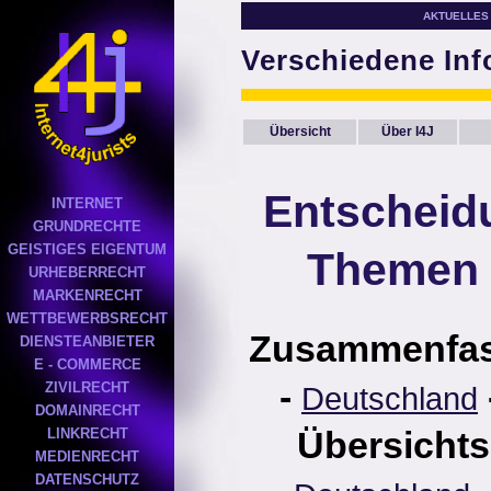
AKTUELLES
Verschiedene In
Übersicht
Über I4J
Entscheid
INTERNET
GRUNDRECHTE
GEISTIGES EIGENTUM
Themen 
URHEBERRECHT
MARKENRECHT
WETTBEWERBSRECHT
Zusammenfa
DIENSTEANBIETER
E - COMMERCE
-
ZIVILRECHT
Deutschland
DOMAINRECHT
Übersichts
LINKRECHT
MEDIENRECHT
DATENSCHUTZ