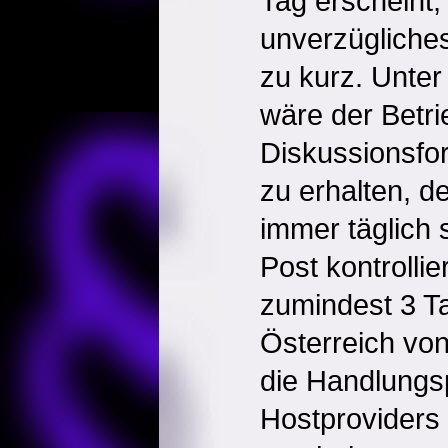
Tag erscheint
unverzügliches
zu kurz. Unte
wäre der Betri
Diskussionsfor
zu erhalten, 
immer täglich 
Post kontrollie
zumindest 3 Ta
Österreich von
die Handlungsp
Hostproviders