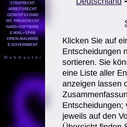
Deutschland
STRAFRECHT
ARBEITSRECHT
GERICHTSSTAND
INT. PRIVATRECHT
HARD+SOFTWARE
E-MAIL+SPAM
Klicken Sie auf e
VIREN+MALWARE
E-GOVERNMENT
Entscheidungen 
W e b m a s t e r
sortieren. Sie kö
eine Liste aller 
anzeigen lassen o
Zusammenfassun
Entscheidungen; 
jeweils auf den Vol
Übersicht finden S