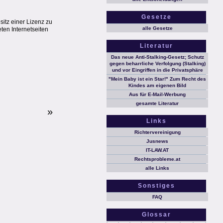
Gesetze
itz einer Lizenz zu
alle Gesetze
ten Internetseiten
Literatur
Das neue Anti-Stalking-Gesetz; Schutz
gegen beharrliche Verfolgung (Stalking)
und vor Eingriffen in die Privatsphäre
"Mein Baby ist ein Star!" Zum Recht des
Kindes am eigenen Bild
Aus für E-Mail-Werbung
gesamte Literatur
»
Links
Richtervereinigung
Jusnews
IT-LAW.AT
Rechtsprobleme.at
alle Links
Sonstiges
FAQ
Glossar