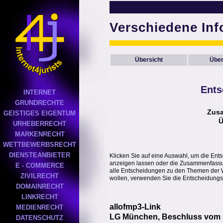
Verschiedene In
Übersicht
Über
Ents
INTERNET
GRUNDRECHTE
Zus
GEISTIGES EIGENTUM
Ü
URHEBERRECHT
MARKENRECHT
WETTBEWERBSRECHT
DIENSTEANBIETER
Klicken Sie auf eine Auswahl, um die Ent
anzeigen lassen oder die Zusammenfassung
E - COMMERCE
alle Entscheidungen zu den Themen der 
ZIVILRECHT
wollen, verwenden Sie die Entscheidungs
DOMAINRECHT
LINKRECHT
allofmp3-Link
MEDIENRECHT
LG München, Beschluss vom 1
DATENSCHUTZ