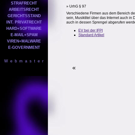
STRAFRECHT
» UrhG § 97
ARBEITSRECHT
Verschiedene Firmen aus dem Bereich der
GERICHTSSTAND
sein, Musiktitel über das Internet auch i
INT. PRIVATRECHT
auch in dessen Sprengel abgerufen werd
HARD+SOFTWARE
EV bei der IFPI
E-MAIL+SPAM
Standard Artikel
VIREN+MALWARE
E-GOVERNMENT
W e b m a s t e r
«