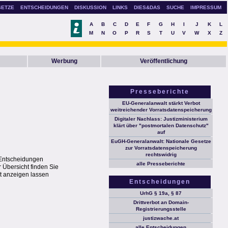
SETZE
ENTSCHEIDUNGEN
DISKUSSION
LINKS
DIES&DAS
SUCHE
IMPRESSUM
A
B
C
D
E
F
G
H
I
J
K
L
M
N
O
P
R
S
T
U
V
W
X
Z
Werbung
Veröffentlichung
Presseberichte
EU-Generalanwalt stärkt Verbot
weitreichender Vorratsdatenspeicherung
Digitaler Nachlass: Justizministerium
klärt über "postmortalen Datenschutz"
auf
EuGH-Generalanwalt: Nationale Gesetze
zur Vorratsdatenspeicherung
rechtswidrig
r Entscheidungen
alle Presseberichte
 Übersicht finden Sie
t anzeigen lassen
Entscheidungen
UrhG § 19a, § 87
Drittverbot an Domain-
Registrierungsstelle
justizwache.at
alle Entscheidungen