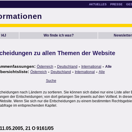
AKTUELLES
PRESSE
GE
formationen
 I4J
Wo finde ich was?
Newsletter
cheidungen zu allen Themen der Website
ammenfassungen:
-
-
-
Österreich
Deutschland
International
Alle
bersichtsliste:
-
-
-
Österreich
Deutschland
International
Alle
Suche
scheidungen nach Ländern zu sortieren. Sie können sich dabei nur eine Liste alle
en der Entscheidungen; von dort gelangen Sie jeweils auf den Volltext. In dieser
Website. Wenn Sie sich nur die Entscheidungen zu einem bestimmten Rechtsgebie
abfrage im entsprechenden Kapitel.
1.05.2005, 21 O 9161/05