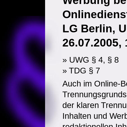
Werbung be
Onlinediens
LG Berlin, U
26.07.2005, 
» UWG § 4, § 8
» TDG § 7
Auch im Online-Be
Trennungsgrundsat
der klaren Trennu
Inhalten und Werb
redaktionellen Inh