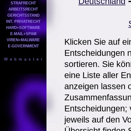
Deutschland
STRAFRECHT
ARBEITSRECHT
GERICHTSSTAND
INT. PRIVATRECHT
HARD+SOFTWARE
E-MAIL+SPAM
Klicken Sie auf e
VIREN+MALWARE
E-GOVERNMENT
Entscheidungen 
W e b m a s t e r
sortieren. Sie kö
eine Liste aller 
anzeigen lassen o
Zusammenfassun
Entscheidungen; 
jeweils auf den Vol
Übersicht finden S