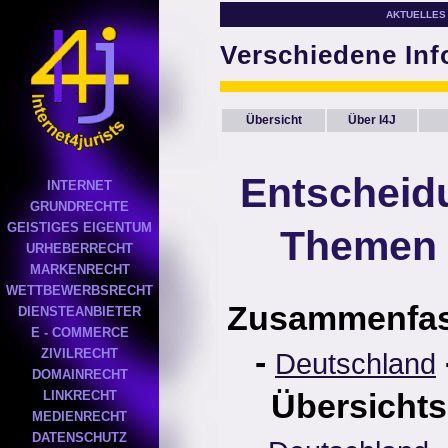
AKTUELLES
Verschiedene In
Übersicht
Über I4J
Entscheid
INTERNET
GRUNDRECHTE
GEISTIGES EIGENTUM
Themen 
URHEBERRECHT
MARKENRECHT
WETTBEWERBSRECHT
Zusammenfa
DIENSTEANBIETER
E - COMMERCE
-
ZIVILRECHT
Deutschland
DOMAINRECHT
Übersichts
LINKRECHT
MEDIENRECHT
DATENSCHUTZ