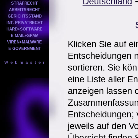
Deutschland
STRAFRECHT
ARBEITSRECHT
GERICHTSSTAND
INT. PRIVATRECHT
HARD+SOFTWARE
E-MAIL+SPAM
Klicken Sie auf e
VIREN+MALWARE
E-GOVERNMENT
Entscheidungen 
W e b m a s t e r
sortieren. Sie kö
eine Liste aller 
anzeigen lassen o
Zusammenfassun
Entscheidungen; 
jeweils auf den Vol
Übersicht finden S