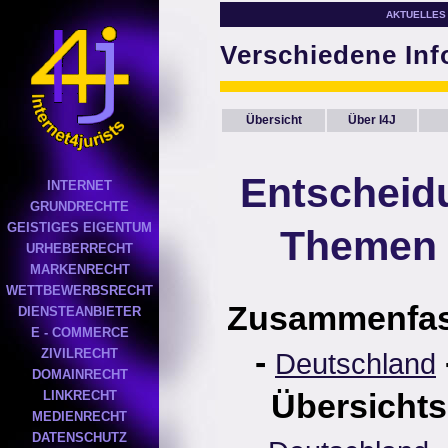
AKTUELLES
Verschiedene In
Übersicht
Über I4J
Entscheid
INTERNET
GRUNDRECHTE
GEISTIGES EIGENTUM
Themen 
URHEBERRECHT
MARKENRECHT
WETTBEWERBSRECHT
Zusammenfa
DIENSTEANBIETER
E - COMMERCE
-
ZIVILRECHT
Deutschland
DOMAINRECHT
Übersichts
LINKRECHT
MEDIENRECHT
DATENSCHUTZ