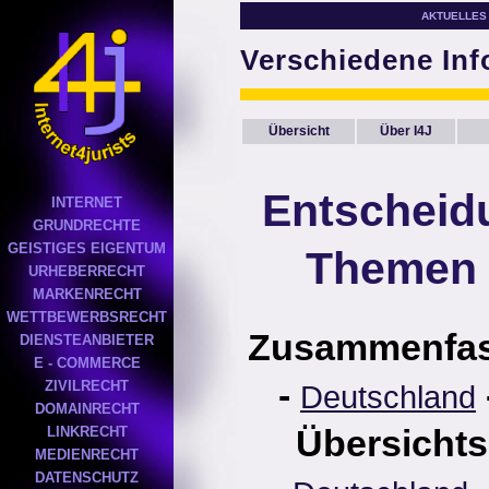
AKTUELLES
Verschiedene In
Übersicht
Über I4J
Entscheid
INTERNET
GRUNDRECHTE
GEISTIGES EIGENTUM
Themen 
URHEBERRECHT
MARKENRECHT
WETTBEWERBSRECHT
Zusammenfa
DIENSTEANBIETER
E - COMMERCE
-
ZIVILRECHT
Deutschland
DOMAINRECHT
Übersichts
LINKRECHT
MEDIENRECHT
DATENSCHUTZ