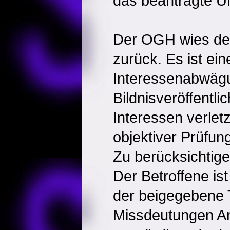
das beantragte U
Der OGH wies de
zurück. Es ist ei
Interessenabwäg
Bildnisveröffentli
Interessen verletzt
objektiver Prüfu
Zu berücksichtige
Der Betroffene is
der beigegebene 
Missdeutungen An