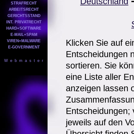
Deutschland
STRAFRECHT
ARBEITSRECHT
GERICHTSSTAND
INT. PRIVATRECHT
HARD+SOFTWARE
E-MAIL+SPAM
Klicken Sie auf e
VIREN+MALWARE
E-GOVERNMENT
Entscheidungen 
W e b m a s t e r
sortieren. Sie kö
eine Liste aller 
anzeigen lassen o
Zusammenfassun
Entscheidungen; 
jeweils auf den Vol
Übersicht finden S