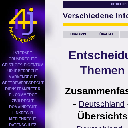
AKTUELLES
Verschiedene In
Übersicht
Über I4J
Entscheid
INTERNET
GRUNDRECHTE
GEISTIGES EIGENTUM
Themen 
URHEBERRECHT
MARKENRECHT
WETTBEWERBSRECHT
Zusammenfa
DIENSTEANBIETER
E - COMMERCE
-
ZIVILRECHT
Deutschland
DOMAINRECHT
Übersichts
LINKRECHT
MEDIENRECHT
DATENSCHUTZ