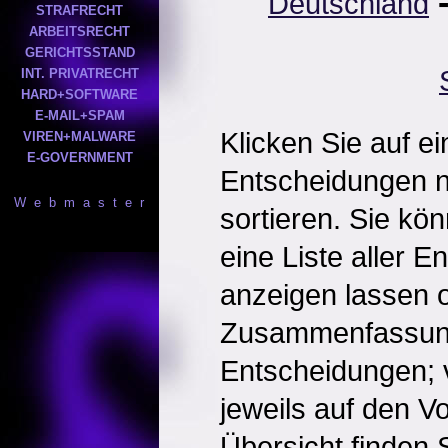
Deutschland
STRAFRECHT
ARBEITSRECHT
GERICHTSSTAND
INT. PRIVATRECHT
HARD+SOFTWARE
E-MAIL+SPAM
Klicken Sie auf e
VIREN+MALWARE
E-GOVERNMENT
Entscheidungen 
W e b m a s t e r
sortieren. Sie kö
eine Liste aller 
anzeigen lassen o
Zusammenfassun
Entscheidungen; 
jeweils auf den Vol
Übersicht finden S