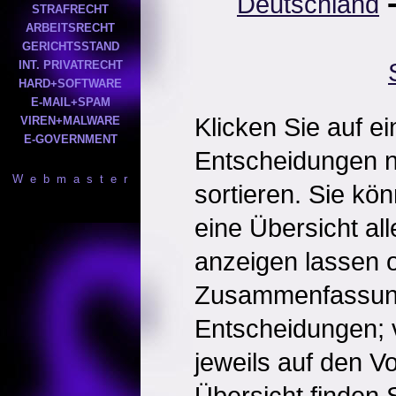
Deutschland
STRAFRECHT
ARBEITSRECHT
GERICHTSSTAND
INT. PRIVATRECHT
HARD+SOFTWARE
E-MAIL+SPAM
Klicken Sie auf e
VIREN+MALWARE
E-GOVERNMENT
Entscheidungen 
W e b m a s t e r
sortieren. Sie kö
eine Übersicht al
anzeigen lassen o
Zusammenfassun
Entscheidungen; 
jeweils auf den Vol
Übersicht finden S