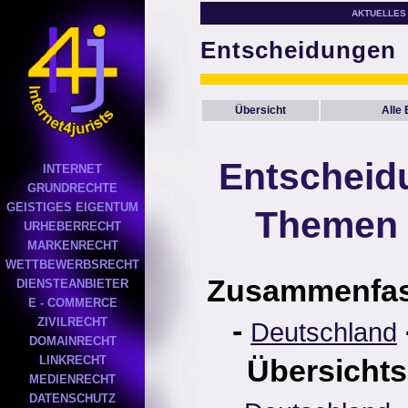
AKTUELLES
Entscheidungen
Übersicht
Alle
Entscheid
INTERNET
GRUNDRECHTE
GEISTIGES EIGENTUM
Themen 
URHEBERRECHT
MARKENRECHT
WETTBEWERBSRECHT
Zusammenfa
DIENSTEANBIETER
E - COMMERCE
-
ZIVILRECHT
Deutschland
DOMAINRECHT
LINKRECHT
Übersichts
MEDIENRECHT
DATENSCHUTZ