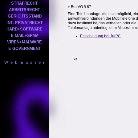
STRAFRECHT
» BetrVG § 87
ARBEITSRECHT
Eine Telefonanlage, die es ermöglicht, ei
GERICHTSSTAND
Einwahlverbindungen der Mobiltelefone der 
INT. PRIVATRECHT
dazu bestimmt ist, das Verhalten oder di
Telefonanlage unterliegt dem Mitbestimmu
HARD+SOFTWARE
E-MAIL+SPAM
Entscheidung bei JurPC
VIREN+MALWARE
E-GOVERNMENT
«
W e b m a s t e r