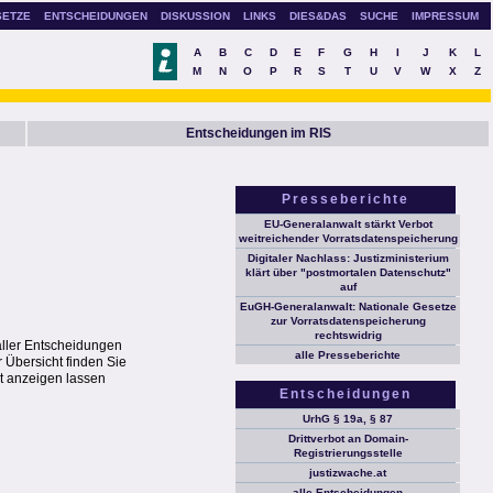
SETZE
ENTSCHEIDUNGEN
DISKUSSION
LINKS
DIES&DAS
SUCHE
IMPRESSUM
A
B
C
D
E
F
G
H
I
J
K
L
M
N
O
P
R
S
T
U
V
W
X
Z
Entscheidungen im RIS
Presseberichte
EU-Generalanwalt stärkt Verbot
weitreichender Vorratsdatenspeicherung
Digitaler Nachlass: Justizministerium
klärt über "postmortalen Datenschutz"
auf
EuGH-Generalanwalt: Nationale Gesetze
zur Vorratsdatenspeicherung
rechtswidrig
aller Entscheidungen
alle Presseberichte
 Übersicht finden Sie
t anzeigen lassen
Entscheidungen
UrhG § 19a, § 87
Drittverbot an Domain-
Registrierungsstelle
justizwache.at
alle Entscheidungen