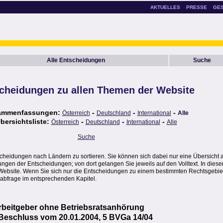
AKTUELLES
PRESSE
GE
Alle Entscheidungen
Suche
cheidungen zu allen Themen der Website
ammenfassungen:
-
-
-
Österreich
Deutschland
International
Alle
bersichtsliste:
-
-
-
Österreich
Deutschland
International
Alle
Suche
scheidungen nach Ländern zu sortieren. Sie können sich dabei nur eine Übersicht 
en der Entscheidungen; von dort gelangen Sie jeweils auf den Volltext. In dieser
Website. Wenn Sie sich nur die Entscheidungen zu einem bestimmten Rechtsgebie
abfrage im entsprechenden Kapitel.
beitgeber ohne Betriebsratsanhörung
, Beschluss vom 20.01.2004, 5 BVGa 14/04