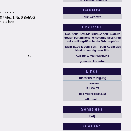
Gesetze
en und die
alle Gesetze
 87 Abs. 1 Nr. 6 BetrVG
r solchen
Literatur
Das neue Anti-Stalking-Gesetz; Schutz
gegen beharrliche Verfolgung (Stalking)
und vor Eingriffen in die Privatsphäre
"Mein Baby ist ein Star!" Zum Recht des
Kindes am eigenen Bild
»
Aus für E-Mail-Werbung
gesamte Literatur
Links
Richtervereinigung
Jusnews
IT-LAW.AT
Rechtsprobleme.at
alle Links
Sonstiges
FAQ
Glossar