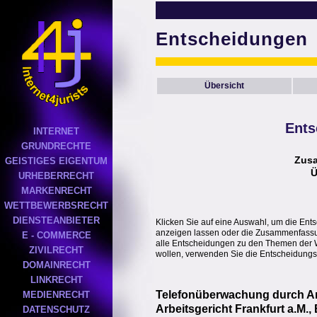
Entscheidungen
Übersicht
Ents
INTERNET
GRUNDRECHTE
Zus
GEISTIGES EIGENTUM
Ü
URHEBERRECHT
MARKENRECHT
WETTBEWERBSRECHT
DIENSTEANBIETER
Klicken Sie auf eine Auswahl, um die Ent
anzeigen lassen oder die Zusammenfassung
E - COMMERCE
alle Entscheidungen zu den Themen der 
ZIVILRECHT
wollen, verwenden Sie die Entscheidungs
DOMAINRECHT
LINKRECHT
Telefonüberwachung durch Ar
MEDIENRECHT
Arbeitsgericht Frankfurt a.M.
DATENSCHUTZ