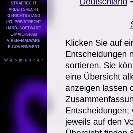
Deutschland
STRAFRECHT
ARBEITSRECHT
GERICHTSSTAND
INT. PRIVATRECHT
HARD+SOFTWARE
E-MAIL+SPAM
Klicken Sie auf e
VIREN+MALWARE
E-GOVERNMENT
Entscheidungen 
W e b m a s t e r
sortieren. Sie kö
eine Übersicht al
anzeigen lassen o
Zusammenfassun
Entscheidungen; 
jeweils auf den Vol
Übersicht finden S