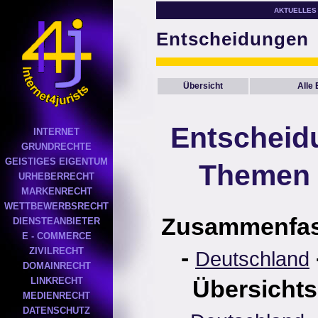
AKTUELLES
Entscheidungen
Übersicht
Alle
Entscheid
INTERNET
GRUNDRECHTE
GEISTIGES EIGENTUM
Themen 
URHEBERRECHT
MARKENRECHT
WETTBEWERBSRECHT
Zusammenfa
DIENSTEANBIETER
E - COMMERCE
-
ZIVILRECHT
Deutschland
DOMAINRECHT
LINKRECHT
Übersichts
MEDIENRECHT
DATENSCHUTZ