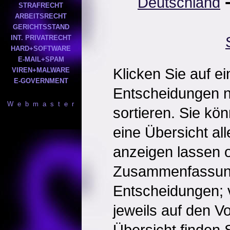
Deutschland
STRAFRECHT
ARBEITSRECHT
GERICHTSSTAND
INT. PRIVATRECHT
HARD+SOFTWARE
E-MAIL+SPAM
Klicken Sie auf e
VIREN+MALWARE
E-GOVERNMENT
Entscheidungen 
W e b m a s t e r
sortieren. Sie kö
eine Übersicht al
anzeigen lassen o
Zusammenfassun
Entscheidungen; 
jeweils auf den Vol
Übersicht finden S