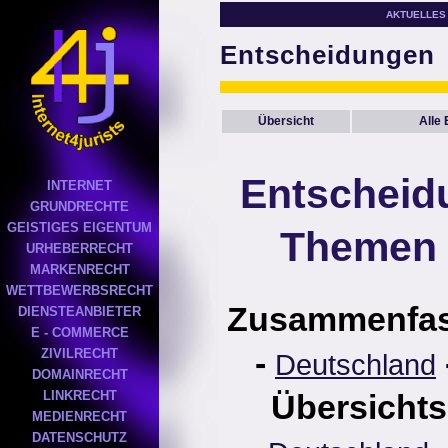
AKTUELLES
Entscheidungen
Übersicht
Alle
Entscheid
INTERNET
GRUNDRECHTE
GEISTIGES EIGENTUM
Themen 
URHEBERRECHT
MARKENRECHT
WETTBEWERBSRECHT
Zusammenfa
DIENSTEANBIETER
E - COMMERCE
-
ZIVILRECHT
Deutschland
DOMAINRECHT
LINKRECHT
Übersichts
MEDIENRECHT
DATENSCHUTZ